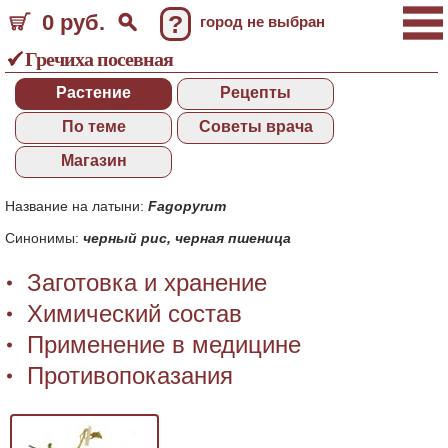
0 руб.
?
город не выбран
Гречиха посевная
Растение
Рецепты
По теме
Советы врача
Магазин
Название на латыни:
Fagopyrum
Синонимы:
черный рис
,
черная пшеница
Заготовка и хранение
Химический состав
Применение в медицине
Противопоказания