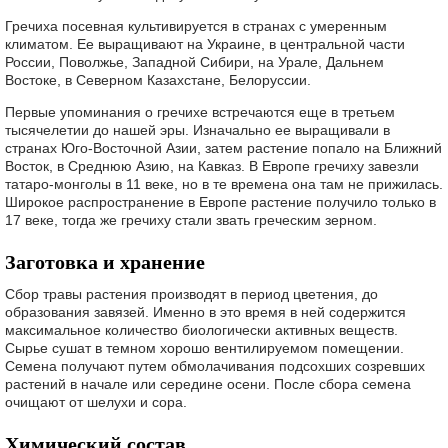
Гречиха посевная культивируется в странах с умеренным
климатом. Ее выращивают на Украине, в центральной части
России, Поволжье, Западной Сибири, на Урале, Дальнем
Востоке, в Северном Казахстане, Белоруссии.
Первые упоминания о гречихе встречаются еще в третьем
тысячелетии до нашей эры. Изначально ее выращивали в
странах Юго-Восточной Азии, затем растение попало на Ближний
Восток, в Среднюю Азию, на Кавказ. В Европе гречиху завезли
татаро-монголы в 11 веке, но в те времена она там не прижилась.
Широкое распространение в Европе растение получило только в
17 веке, тогда же гречиху стали звать греческим зерном.
Заготовка и хранение
Сбор травы растения производят в период цветения, до
образования завязей. Именно в это время в ней содержится
максимальное количество биологически активных веществ.
Сырье сушат в темном хорошо вентилируемом помещении.
Семена получают путем обмолачивания подсохших созревших
растений в начале или середине осени. После сбора семена
очищают от шелухи и сора.
Химический состав