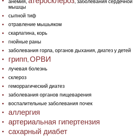
атеросклероз
анемия,
, заболевания сердечной
мышцы
сыпной тиф
отравление мышьяком
скарлатина, корь
гнойные раны
заболевания горла, органов дыхания, диатез у детей
грипп
ОРВИ
,
лучевая болезнь
склероз
геморрагический диатез
заболевания органов пищеварения
воспалительные заболевания почек
аллергия
артериальная гипертензия
сахарный диабет