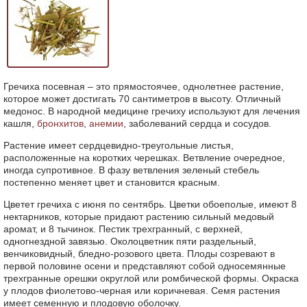
Гречиха посевная – это прямостоячее, однолетнее растение,
которое может достигать 70 сантиметров в высоту. Отличный
медонос. В народной медицине гречиху используют для лечения
кашля,
бронхитов
,
анемии
, заболеваний сердца и сосудов.
Растение имеет сердцевидно-треугольные листья,
расположенные на коротких черешках. Ветвление очередное,
иногда супротивное. В фазу ветвления зеленый стебель
постепенно меняет цвет и становится красным.
Цветет гречиха с июня по сентябрь. Цветки обоеполые, имеют 8
нектарников, которые придают растению сильный медовый
аромат, и 8 тычинок. Пестик трехгранный, с верхней,
одногнездной завязью. Околоцветник пяти раздельный,
венчиковидный, бледно-розового цвета. Плоды созревают в
первой половине осени и представляют собой односемянные
трехгранные орешки округлой или ромбической формы. Окраска
у плодов фиолетово-черная или коричневая. Семя растения
имеет семенную и плодовую оболочку.