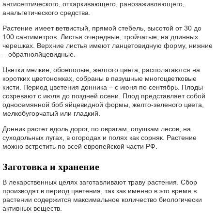
антисептического, отхаркивающего, ранозаживляющего,
анальгетического средства.
Растение имеет ветвистый, прямой стебель, высотой от 30 до
100 сантиметров. Листья очередные, тройчатые, на длинных
черешках. Верхние листья имеют ланцетовидную форму, нижние
– обратнояйцевидные.
Цветки мелкие, обоеполые, желтого цвета, располагаются на
коротких цветоножках, собраны в пазушные многоцветковые
кисти. Период цветения донника – с июня по сентябрь. Плоды
созревают с июля до поздней осени. Плод представляет собой
односемянной боб яйцевидной формы, желто-зеленого цвета,
мелкобугорчатый или гладкий.
Донник растет вдоль дорог, по оврагам, опушкам лесов, на
суходольных лугах, в огородах и полях как сорняк. Растение
можно встретить по всей европейской части РФ.
Заготовка и хранение
В лекарственных целях заготавливают траву растения. Сбор
производят в период цветения, так как именно в это время в
растении содержится максимальное количество биологически
активных веществ.