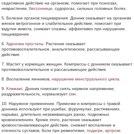
седативное действие на организм, помогает при психозах,
неврастении,
бессоннице
, судорогах, сильных головных болях.
5. Болезни органов пищеварения. Донник оказывает на организм
мягкое ветрогонное и слабительное действие, помогает при
вздутии живота, снимает спазмы, эффективен при нарушении
пищеварения.
6.
Аденома простаты
. Растение оказывает
противовоспалительное, анальгетическое, рассасывающее
действие.
7. Мастит у кормящих женщин. Компрессы с донником оказывают
противовоспалительное и рассасывающее действие.
8. Воспаление яичников,
нарушение менструального цикла
.
9.
Климакс
. Донник помогает снять нервное напряжение,
раздражительность, нормализует сон.
10. Наружное применение. Примочки и компрессы с травой
донника используют при ушибах, фурункулах, растяжениях,
нарывах, длительно незаживающих ранах, подкожных
кровоизлияниях. Кроме этого, растение оказывает
кровоостанавливающее действие, снимает воспаление и
отечность суставов, боли при ревматизме,
подагре
,
артрозе
.