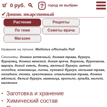
0 руб.
?
город не выбран
Донник лекарственный
Растение
Рецепты
По теме
Советы врача
Магазин
Название на латыни:
Melilotus officinalis Pall
Синонимы:
донник аптечный
,
донная трава
,
буркун
,
буркунец
,
донник женский
,
дикая греча
,
борконь
,
бурковина
,
варгун
,
дикий хмель
,
донец
,
желтый буркун
,
заячий
холодок
,
комонница
,
липка
,
луговой буркун
,
мольная трава
,
окладник
,
томка
,
хрестовник
,
итальянская трава
,
донник
жёлтый
,
белый буркун
,
каменица
,
кропило
,
гуньба
,
милот
,
малясник
Заготовка и хранение
Химический состав