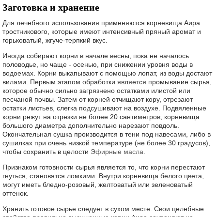
Заготовка и хранение
Для лечебного использования применяются корневища Аира
тростникового, которые имеют интенсивный пряный аромат и
горьковатый, жгуче-терпкий вкус.
Иногда собирают корни в начале весны, пока не началось
половодье, но чаще - осенью, при снижении уровня воды в
водоемах. Корни выкапывают с помощью лопат, из воды достают
вилами. Первым этапом обработки является промывание сырья,
которое обычно сильно загрязнено остатками илистой или
песчаной почвы. Затем от корней отчищают кору, отрезают
остатки листьев, слегка подсушивают на воздухе. Подвяленные
корни режут на отрезки не более 20 сантиметров, корневища
большого диаметра дополнительно нарезают повдоль.
Окончательная сушка производится в тени под навесами, либо в
сушилках при очень низкой температуре (не более 30 градусов),
чтобы сохранить в целости
Эфирные масла
.
Признаком готовности сырья является то, что корни перестают
гнуться, становятся ломкими. Внутри корневища белого цвета,
могут иметь бледно-розовый, желтоватый или зеленоватый
оттенок.
Хранить готовое сырье следует в сухом месте. Свои целебные