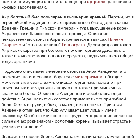
памяти, стимуляции аппетита, а еще при
артритах
, ранениях и
кожных заболеваниях.
Аир болотный был популярен в кулинарии древней Персии, но в
европейской медицине начал применяться благодаря врачам
Древней Греции и Римской империи - туда высушенные корни
Аира завезли ближневосточные торговцы. Описание
лекарственных свойств Аира встречается в записях
Плиния
Старшего
и “отца медицины”
Гиппократа
. Диоскорид советовал
Аир как лекарство при болезнях печени, органов дыхания, а
также в качестве мочегонного и средства, поднимающего общий
тонус организма.
Подробно описывает лечебные свойства Аира Авиценна: это
растение, по его словам, борется с
метеоризмом
, обладает
мочегонными свойствами, очищает организм, полезно при
печеночных и желудочных недугах, а также при мышечных
спазмах и болях. Отмечены Авиценной и обезбаливающее
действие Аира: целитель советует применять его при зубной
боли, болях в груди, в боку, в матке, в кишечнике. При этом
Авиценна отмечает, что Аир улучшает цвет лица и лечит
селезенку. Особо отмечено в его трудах, что растение является
сильным афродизиаком - болотный корень “вызывает страсть и
усиливает желание”.
Знакомство европейцев с Аиром также начиналось с кулинарной