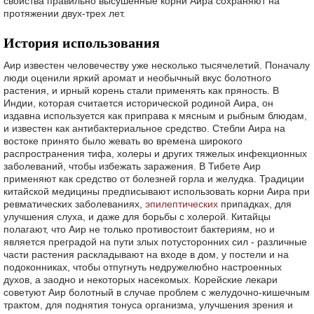
свойства правильно высушенные корни Аира сохраняют на
протяжении двух-трех лет.
История использования
Аир известен человечеству уже несколько тысячелетий. Поначалу
люди оценили яркий аромат и необычный вкус болотного
растения, и ирный корень стали применять как пряность. В
Индии, которая считается исторической родиной Аира, он
издавна используется как приправа к мясным и рыбным блюдам,
и известен как антибактериальное средство. Стебли Аира на
востоке принято было жевать во времена широкого
распространения тифа, холеры и других тяжелых инфекционных
заболеваний, чтобы избежать заражения. В Тибете Аир
применяют как средство от болезней горла и желудка. Традиции
китайской медицины предписывают использовать корни Аира при
ревматических заболеваниях,
эпилептических
припадках, для
улучшения слуха, и даже для борьбы с холерой. Китайцы
полагают, что Аир не только противостоит бактериям, но и
является преградой на пути злых потусторонних сил - различные
части растения раскладывают на входе в дом, у постели и на
подоконниках, чтобы отпугнуть недружелюбно настроенных
духов, а заодно и некоторых насекомых. Корейские лекари
советуют Аир болотный в случае проблем с желудочно-кишечным
трактом, для поднятия тонуса организма, улучшения зрения и