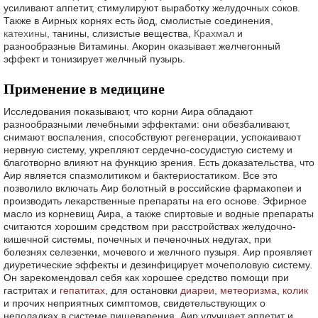
усиливают аппетит, стимулируют выработку желудочных соков.
Также в Аирных корнях есть йод, смолистые соединения,
катехины
, танины, слизистые вещества,
Крахмал
и
разнообразные Витамины. Акорин оказывает желчегонный
эффект и тонизирует желчный пузырь.
Применение в медицине
Исследования показывают, что корни Аира обладают
разнообразными лечебными эффектами: они обезбаливают,
снимают воспаления, способствуют регенерации, успокаивают
нервную систему, укрепляют сердечно-сосудистую систему и
благотворно влияют на функцию зрения. Есть доказательства, что
Аир является спазмолитиком и бактериостатиком. Все это
позволило включать Аир болотный в российские фармакопеи и
производить лекарственные препараты на его основе. Эфирное
масло из корневищ Аира, а также спиртовые и водные препараты
считаются хорошим средством при расстройствах желудочно-
кишечной системы, почечных и печеночных недугах, при
болезнях селезенки, мочевого и желчного пузыря. Аир проявляет
диуретические эффекты и дезинфицирует мочеполовую систему.
Он зарекомендовал себя как хорошее средство помощи при
гастритах и
гепатитах
, для остановки
диареи
,
метеоризма
,
колик
и прочих неприятных симптомов, свидетельствующих о
неполадках в системе пищеварения. Аир улучшает аппетит и