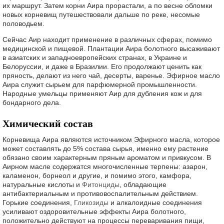
их маршрут. Затем корни Аира прорастали, а по весне обломки
новых корневищ путешествовали дальше по реке, несомые
половодьем.
Сейчас Аир находит применение в различных сферах, помимо
медицинской и пищевой. Плантации Аира болотного высаживают
в азиатских и западноевропейских странах, в Украине и
Белоруссии, и даже в Бразилии. Его продолжают ценить как
пряность, делают из него чай, десерты, варенье. Эфирное масло
Аира служит сырьем для парфюмерной промышленности.
Народные умельцы применяют Аир для дубления кож и для
бондарного дела.
Химический состав
Корневища Аира являются источником Эфирного масла, которое
может составлять до 5% состава сырья, именно ему растение
обязано своим характерным пряным ароматом и привкусом. В
Аирном масле содержатся многочисленные терпены: азарон,
каламенон, борнеол и другие, и помимо этого, камфора,
натуральные кислоты и
Фитонциды
, обладающие
антибактериальным и противовоспалительным действием.
Горькие соединения,
Гликозиды
и алкалоидные соединения
усиливают оздоровительные эффекты Аира болотного,
положительно действуют на процессы переваривания пищи,