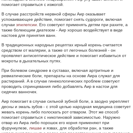
помогает справиться с изжогой.
В случае расстройств нервной сферы Аир оказывает
успокаивающее действие, помогает снять судороги, включая
случаи
эпилепсии
. Его советуют применять детям при рахите, а
также болеющим диатезом - Аир хорошо воздействует в виде
настоев для принятия ванн.
В традиционных народных рецептах ирный корень считается
средством от малярии, а также от легочных болезней - он
проявляет антисептическое действие и помогает избавиться от
мокроты в дыхательных путях.
При болевом синдроме в суставах, включая артритные и
ревматические боли, препараты на основе Аира служат для
растираний. А в случае гинекологических проблем советуют
проводить спринцевания либо добавлять Аир в настои для
сидячих ванночек.
Аир помогает в случае сильной зубной боли, а заодно укрепляет
десны и эмаль зубов - с этой целью народная медицина советует
жевать корень либо полоскать рот отваром. Этот же способ
помогает справиться с никотиновой зависимостью. Наружно
отвар из Аира либо порошок его корня применяют при
фурункулезе,
лишае
и язвах, для обработки ран, а также