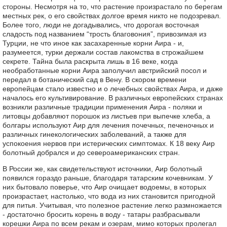
стороны. Несмотря на то, что растение произрастало по берегам
местных рек, о его свойствах долгое время никто не подозревал.
Более того, люди не догадывались, что дорогая восточная
сладость под названием “трость благовония”, привозимая из
Турции, не что иное как засахаренные корни Аира - и,
разумеется, турки держали состав лакомства в строжайшем
секрете. Тайна была раскрыта лишь в 16 веке, когда
необработанные корни Аира заполучил австрийский посол и
передал в ботанический сад в Вену. В скором времени
европейцам стало известно и о лечебных свойствах Аира, и даже
началось его культивирование. В различных европейских странах
возникли различные традиции применения Аира - поляки и
литовцы добавляют порошок из листьев при выпечке хлеба, а
болгары используют Аир для лечения почечных, печеночных и
различных гинекологических заболеваний, а также для
успокоения нервов при истерических симптомах. К 18 веку Аир
болотный добрался и до североамериканских стран.
В России же, как свидетельствуют источники, Аир болотный
появился гораздо раньше, благодаря татарским кочевникам. У
них бытовало поверье, что Аир очищает водоемы, в которых
произрастает, настолько, что вода из них становится пригодной
для питья. Учитывая, что полезное растение легко размножается
- достаточно бросить корень в воду - татары разбрасывали
корешки Аира по всем рекам и озерам, мимо которых пролегал