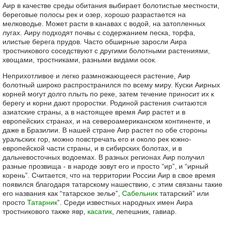
Аир в качестве среды обитания выбирает болотистые местности,
береговые полосы рек и озер, хорошо разрастается на
мелководье. Может расти в канавах с водой, на затопленных
лугах. Аиру подходят почвы с содержанием песка, торфа,
илистые берега прудов. Часто обширные заросли Аира
тростникового соседствуют с другими болотными растениями,
хвощами, тростниками, разными видами осок.
Неприхотливое и легко размножающееся растение, Аир
болотный широко распространился по всему миру. Куски Аирных
корней могут долго плыть по реке, затем течение приносит их к
берегу и корни дают проростки. Родиной растения считаются
азиатские страны, а в настоящее время Аир растет и в
европейских странах, и на североамериканском континенте, и
даже в Бразилии. В нашей стране Аир растет по обе стороны
уральских гор, можно повстречать его и около рек южно-
европейской части страны, и в сибирских болотах, и в
дальневосточных водоемах. В разных регионах Аир получил
разные прозвища - в народе зовут его и просто “ир”, и “ирный
корень”. Считается, что на территории России Аир в свое время
появился благодаря татарскому нашествию, с этим связаны такие
его названия как “татарское зелье”,
Сабельник
татарский” или
просто
Татарник
”. Среди известных народных имен Аира
тростникового также явр,
касатик
, лепешник, гавиар.