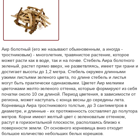
Аир болотный (его же называют обыкновенным, а иногда -
тростниковым) - многолетник, травянистое растение, которое
может расти как в воде, так и на почве. Стебель Аира болотного
зеленый, растет прямо вверх, не разветвляясь, имеет три грани и
достигает высоты до 1,2 метра. Стебель окружен длинными
узкими листьями зеленого цвета, по длине стебель и листья
могут быть практически одинаковыми. Цветет Аир мелкими
цветочками желто-зеленого оттенка, которые формируют из себя
початки около 10 см длиной. Период цветения, в зависимости от
региона, может наступать с конца весны до середины лета.
Корневища Аира тростникового толстые, до 3 сантиметров в
диаметре, и длинные - их протяженность составляет до полутора
метров. Корни имеют желтый цвет с зеленоватым оттенком,
растут в горизонтальной плоскости, расползаясь близко к
поверхности земли. От основного корневища вниз отходит
большое количество небольших белых корешков.