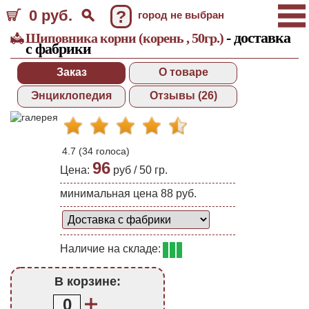
0 руб.
?
город не выбран
- доставка
Шиповника корни (корень , 50гр.)
с фабрики
Заказ
О товаре
Энциклопедия
Отзывы (26)
4.7
(
34
голоса)
96
Цена:
руб /
50 гр.
минимальная цена 88 руб.
Наличие на складе:
В корзине:
0