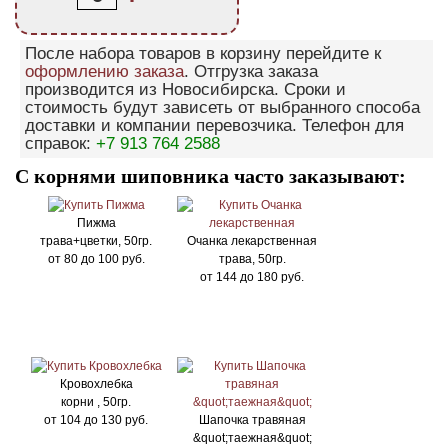
После набора товаров в корзину перейдите к
оформлению заказа
. Отгрузка заказа
производится из Новосибирска. Сроки и
стоимость будут зависеть от выбранного способа
доставки и компании перевозчика. Телефон для
справок:
+7 913 764 2588
С корнями шиповника часто заказывают:
Пижма
трава+цветки, 50гр.
Очанка лекарственная
от
80
до
100
руб.
трава, 50гр.
от
144
до
180
руб.
Кровохлебка
корни , 50гр.
от
104
до
130
руб.
Шапочка травяная
&quot;таежная&quot;