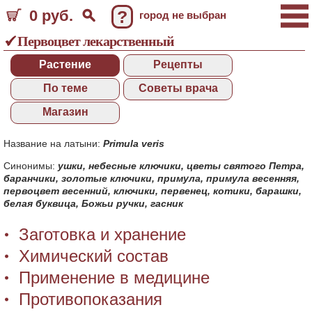
0 руб.
?
город не выбран
Первоцвет лекарственный
Растение
Рецепты
По теме
Советы врача
Магазин
Название на латыни:
Primula veris
Синонимы:
ушки
,
небесные ключики
,
цветы святого Петра
,
баранчики
,
золотые ключики
,
примула
,
примула весенняя
,
первоцвет весенний
,
ключики
,
первенец
,
котики
,
барашки
,
белая буквица
,
Божьи ручки
,
гасник
Заготовка и хранение
Химический состав
Применение в медицине
Противопоказания