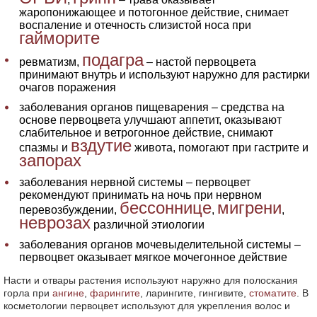
жаропонижающее и потогонное действие, снимает
воспаление и отечность слизистой носа при
гайморите
подагра
ревматизм,
– настой первоцвета
принимают внутрь и используют наружно для растирки
очагов поражения
заболевания органов пищеварения – средства на
основе первоцвета улучшают аппетит, оказывают
слабительное и ветрогонное действие, снимают
вздутие
спазмы и
живота, помогают при гастрите и
запорах
заболевания нервной системы – первоцвет
рекомендуют принимать на ночь при нервном
бессоннице
мигрени
перевозбуждении,
,
,
неврозах
различной этиологии
заболевания органов мочевыделительной системы –
первоцвет оказывает мягкое мочегонное действие
Насти и отвары растения используют наружно для полоскания
горла при
ангине
,
фарингите
, ларингите, гингивите,
стоматите
. В
косметологии первоцвет используют для укрепления волос и