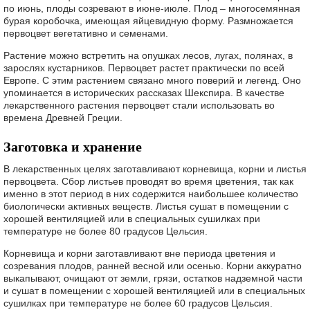
по июнь, плоды созревают в июне-июле. Плод – многосемянная
бурая коробочка, имеющая яйцевидную форму. Размножается
первоцвет вегетативно и семенами.
Растение можно встретить на опушках лесов, лугах, полянах, в
зарослях кустарников. Первоцвет растет практически по всей
Европе. С этим растением связано много поверий и легенд. Оно
упоминается в исторических рассказах Шекспира. В качестве
лекарственного растения первоцвет стали использовать во
времена Древней Греции.
Заготовка и хранение
В лекарственных целях заготавливают корневища, корни и листья
первоцвета. Сбор листьев проводят во время цветения, так как
именно в этот период в них содержится наибольшее количество
биологически активных веществ. Листья сушат в помещении с
хорошей вентиляцией или в специальных сушилках при
температуре не более 80 градусов Цельсия.
Корневища и корни заготавливают вне периода цветения и
созревания плодов, ранней весной или осенью. Корни аккуратно
выкапывают, очищают от земли, грязи, остатков надземной части
и сушат в помещении с хорошей вентиляцией или в специальных
сушилках при температуре не более 60 градусов Цельсия.