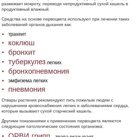
разжижает мокроту, переводя непродуктивный сухой кашель в
продуктивный влажный.
Средства на основе первоцвета используют при лечении таких
заболеваний органов дыхания как:
трахеит
коклюш
бронхит
туберкулез
легких
бронхопневмония
эмфизема легких
пневмония
Отвары растения рекомендуют пить пожилым людям с
нарушением кровоснабжения легких и заболеваниями сердца,
которые вызывают сухой старческий кашель.
Другими показаниями к применению первоцвета являются
следующие патологические состояния организма:
ОРВИ
грипп
,
– трава оказывает