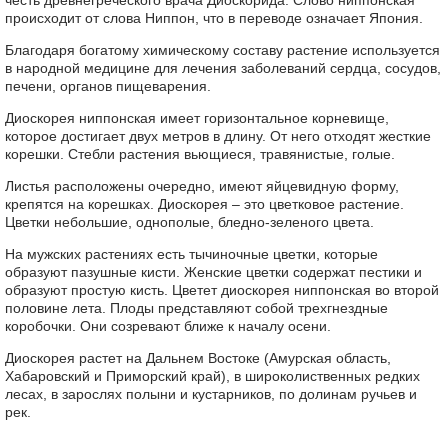
честь древнегреческого врача Диоскорида. Слово ниппонская
происходит от слова Ниппон, что в переводе означает Япония.
Благодаря богатому химическому составу растение используется
в народной медицине для лечения заболеваний сердца, сосудов,
печени, органов пищеварения.
Диоскорея ниппонская имеет горизонтальное корневище,
которое достигает двух метров в длину. От него отходят жесткие
корешки. Стебли растения вьющиеся, травянистые, голые.
Листья расположены очередно, имеют яйцевидную форму,
крепятся на корешках. Диоскорея – это цветковое растение.
Цветки небольшие, однополые, бледно-зеленого цвета.
На мужских растениях есть тычиночные цветки, которые
образуют пазушные кисти. Женские цветки содержат пестики и
образуют простую кисть. Цветет диоскорея ниппонская во второй
половине лета. Плоды представляют собой трехгнездные
коробочки. Они созревают ближе к началу осени.
Диоскорея растет на Дальнем Востоке (Амурская область,
Хабаровский и Приморский край), в широколиственных редких
лесах, в зарослях полыни и кустарников, по долинам ручьев и
рек.