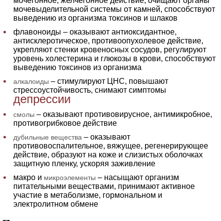
мочегонное, желчегонное действие, очищают органы
мочевыделительной системы от камней, способствуют
выведению из организма токсинов и шлаков
флавоноиды – оказывают антиоксидантное,
антисклеротическое, противоопухолевое действие,
укрепляют стенки кровеносных сосудов, регулируют
уровень холестерина и глюкозы в крови, способствуют
выведению токсинов из организма
– стимулируют ЦНС, повышают
алкалоиды
стрессоустойчивость, снимают симптомы
депрессии
– оказывают противовирусное, антимикробное,
смолы
противогрибковое действие
– оказывают
дубильные вещества
противовоспалительное, вяжущее, регенерирующее
действие, образуют на коже и слизистых оболочках
защитную пленку, ускоряя заживление
макро и
– насыщают организм
микроэлементы
питательными веществами, принимают активное
участие в метаболизме, гормональном и
электролитном обмене