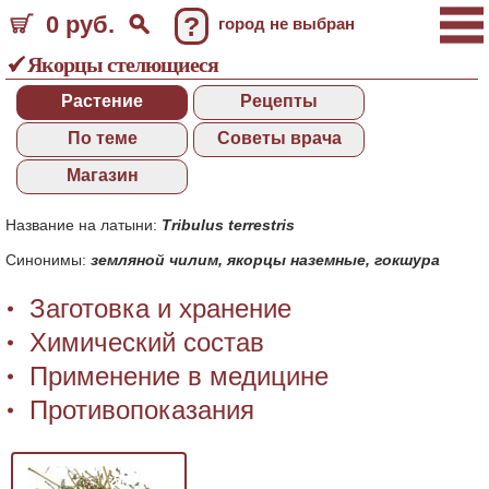
0 руб.
?
город не выбран
Якорцы стелющиеся
Растение
Рецепты
По теме
Советы врача
Магазин
Название на латыни:
Tribulus terrestris
Синонимы:
земляной чилим
,
якорцы наземные
,
гокшура
Заготовка и хранение
Химический состав
Применение в медицине
Противопоказания