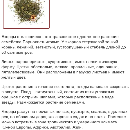
Якорцы стелющиеся - это травянистое однолетнее растение
семейства Парнолистниковые. У якорцов стержневой тонкий
корень, лежачий, ветвистый, густоопушенный стебель длиной до
50 сантиметров.
Листья парноперистые, супротивные, имеют эллиптическую
форму. Цветки обоеполые, мелкие, правильные, одиночные,
пятилепестковые. Они расположены в пазухах листьев и имеют
желтый цвет.
Цветет растение в течение всего лета, плоды начинают созревать
в августе. Плод – пятиугольный, состоит из пяти угловатых
орешков с острыми шипами, которые расположены в виде
звезды. Размножается растение семенами.
Якорцы растут на песчаных почвах, пустырях, свалках, в долинах
рек, по обочинам дорог, как сорняк в садах и на полях. Растение
можно встретить в зоне тропического и умеренного климата
Южной Европы, Африки, Австралии, Азии.