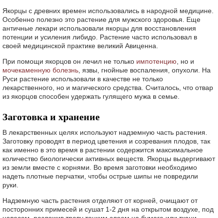
Якорцы с древних времен использовались в народной медицине.
Особенно полезно это растение для мужского здоровья. Еще
античные лекари использовали якорцы для восстановления
потенции и усиления либидо. Растение часто использовал в
своей медицинской практике великий Авиценна.
При помощи якорцов он лечил не только
импотенцию
, но и
мочекаменную болезнь
, язвы, гнойные воспаления, опухоли. На
Руси растение использовали в качестве не только
лекарственного, но и магического средства. Считалось, что отвар
из якорцов способен удержать гулящего мужа в семье.
Заготовка и хранение
В лекарственных целях используют надземную часть растения.
Заготовку проводят в период цветения и созревания плодов, так
как именно в это время в растении содержится максимальное
количество биологически активных веществ. Якорцы выдергивают
из земли вместе с корнями. Во время заготовки необходимо
надеть плотные перчатки, чтобы острые шипы не повредили
руки.
Надземную часть растения отделяют от корней, очищают от
посторонних примесей и сушат 1-2 дня на открытом воздухе, под