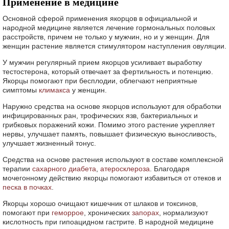
Применение в медицине
Основной сферой применения якорцов в официальной и
народной медицине является лечение гормональных половых
расстройств, причем не только у мужчин, но и у женщин. Для
женщин растение является стимулятором наступления овуляции.
У мужчин регулярный прием якорцов усиливает выработку
тестостерона, который отвечает за фертильность и потенцию.
Якорцы помогают при бесплодии, облегчают неприятные
симптомы
климакса
у женщин.
Наружно средства на основе якорцов используют для обработки
инфицированных ран, трофических язв, бактериальных и
грибковых поражений кожи. Помимо этого растение укрепляет
нервы, улучшает память, повышает физическую выносливость,
улучшает жизненный тонус.
Средства на основе растения используют в составе комплексной
терапии
сахарного диабета
,
атеросклероза
. Благодаря
мочегонному действию якорцы помогают избавиться от отеков и
песка в почках
.
Якорцы хорошо очищают кишечник от шлаков и токсинов,
помогают при
геморрое
, хронических
запорах
, нормализуют
кислотность при гипоацидном гастрите. В народной медицине