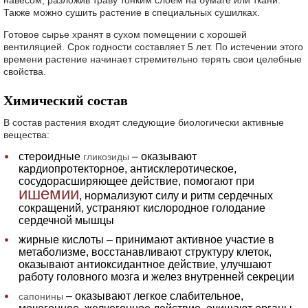
навесом, разложив траву тонким слоем на бумаге или ткани.
Также можно сушить растение в специальных сушилках.
Готовое сырье хранят в сухом помещении с хорошей
вентиляцией. Срок годности составляет 5 лет. По истечении этого
времени растение начинает стремительно терять свои целебные
свойства.
Химический состав
В состав растения входят следующие биологически активные
вещества:
стероидные
– оказывают
гликозиды
кардиопротекторное, антисклеротическое,
сосудорасширяющее действие, помогают при
ишемии
, нормализуют силу и ритм сердечных
сокращений, устраняют кислородное голодание
сердечной мышцы
жирные кислоты – принимают активное участие в
метаболизме, восстанавливают структуру клеток,
оказывают антиоксидантное действие, улучшают
работу головного мозга и желез внутренней секреции
– оказывают легкое слабительное,
сапонины