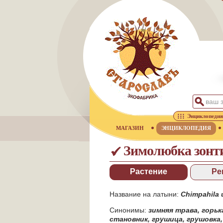
Энциклопедия
МАГАЗИН
ЭНЦИКЛОПЕДИЯ
Зимолюбка зонт
Растение
Ре
Название на латыни:
Chimpahila 
Синонимы:
зимняя трава
,
горьк
становник
,
грушица
,
грушовка