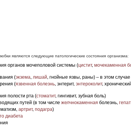
юбки являются следующие патологические состояния организма:
ия органов мочеполовой системы (
цистит
,
мочекаменная б
вания (
экзема
,
лишай
, гнойные язвы, раны) – в этом случ
рения (
язвенная болезнь
, энтерит,
энтероколит
, хронически
ия полости рта (
стоматит
, гингивит, зубная боль)
водящих путей (в том числе
желчнокаменная
болезнь,
гепат
вматизм,
артрит
,
подагра
)
го диабета
ания