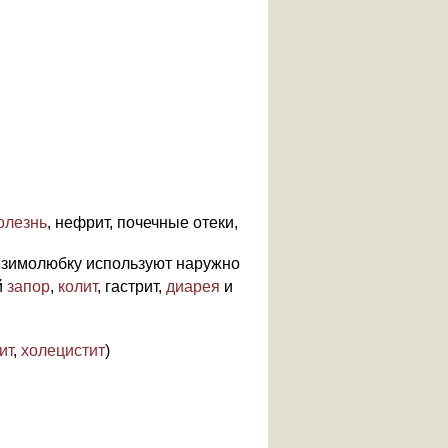
олезнь
, нефрит, почечные отеки,
ае зимолюбку используют наружно
й
запор
,
колит
, гастрит,
диарея
и
ит
,
холецистит
)