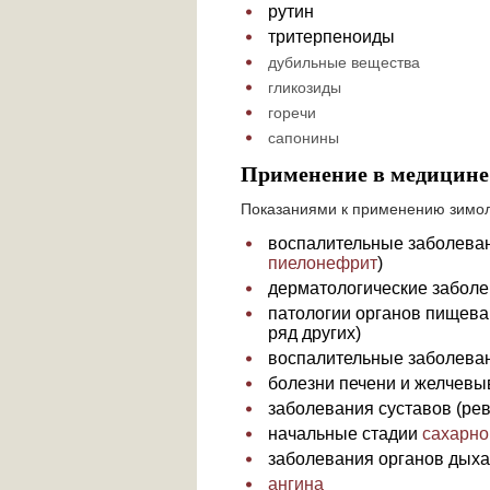
рутин
тритерпеноиды
дубильные вещества
гликозиды
горечи
сапонины
Применение в медицине
Показаниями к применению зимол
воспалительные заболеван
пиелонефрит
)
дерматологические заболе
патологии органов пищева
ряд других)
воспалительные заболеван
болезни печени и желчевы
заболевания суставов (ре
начальные стадии
сахарно
заболевания органов дых
ангина