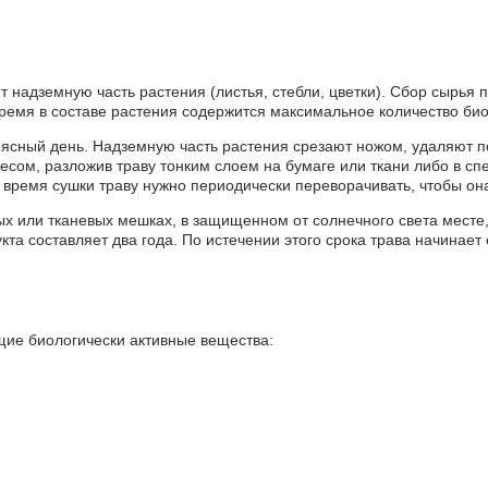
 надземную часть растения (листья, стебли, цветки). Сбор сырья 
время в составе растения содержится максимальное количество би
 ясный день. Надземную часть растения срезают ножом, удаляют 
весом, разложив траву тонким слоем на бумаге или ткани либо в с
о время сушки траву нужно периодически переворачивать, чтобы он
ых или тканевых мешках, в защищенном от солнечного света месте
кта составляет два года. По истечении этого срока трава начинает
щие биологически активные вещества: