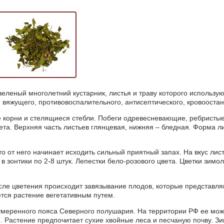
зеленый многолетний кустарник, листья и траву которого использу
, вяжущего, противовоспалительного, антисептического, кровооста
 корни и стелящиеся стебли. Побеги одревесневающие, ребристые
ета. Верхняя часть листьев глянцевая, нижняя – бледная. Форма л
о от него начинает исходить сильный приятный запах. На вкус лист
в зонтики по 2-8 штук. Лепестки бело-розового цвета. Цветки зим
сле цветения происходит завязывание плодов, которые представл
тся растение вегетативным путем.
умеренного пояса Северного полушария. На территории РФ ее мож
е. Растение предпочитает сухие хвойные леса и песчаную почву. З