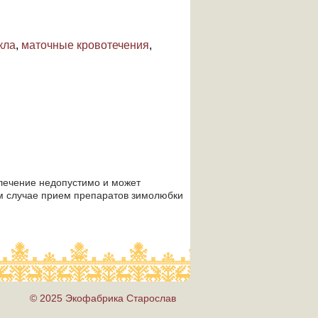
кла
,
маточные кровотечения
,
лечение недопустимо и может
том случае прием препаратов зимолюбки
© 2025 Экофабрика Старослав