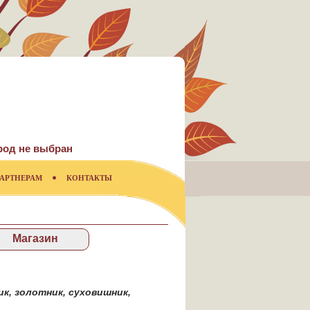
род не выбран
АРТНЕРАМ
КОНТАКТЫ
Магазин
ик
,
золотник
,
суховишник
,