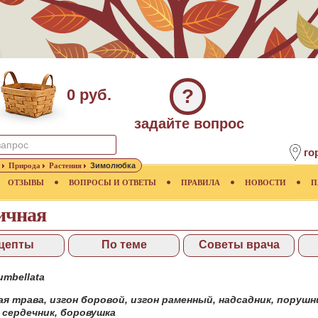
?
0 руб.
задайте вопрос
го
Природа
Растения
Зимолюбка
ОТЗЫВЫ
ВОПРОСЫ И ОТВЕТЫ
ПРАВИЛА
НОВОСТИ
П
ичная
цепты
По теме
Советы врача
umbellata
ая трава
,
изгон боровой
,
изгон раменный
,
надсадник
,
порушн
,
сердечник
,
боровушка