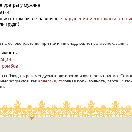
ие уретры у мужчин
атки
ания (в том числе различные
нарушения менструального ци
ли груди)
а на основе растения при наличии следующих противопоказаний:
симость
тации
тромбов
но соблюдать рекомендуемые дозировки и кратность приема. Само
чных эффектов, как
аллергия
, головная боль, тошнота, рвота. В э
ть.