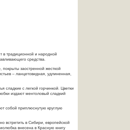
ют в традиционной и народной
навливающего средства.
, покрыты заостренной жесткой
истьев – ланцетовидная, удлиненная,
ья сладкие с легкой горчинкой. Цветки
олюбки издают ментоловый сладкий
яют собой приплюснутую круглую
но встретить в Сибири, европейской
имолюбка внесена в Красную книгу