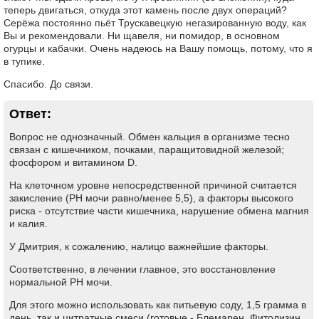
теперь двигаться, откуда этот камень после двух операций?
Серёжа постоянно пьёт Трускавецкую негазированную воду, как
Вы и рекомендовали. Ни щавеля, ни помидор, в основном
огурцы и кабачки. Очень надеюсь на Вашу помощь, потому, что я
в тупике.
Спасибо. До связи.
Ответ:
Вопрос не однозначный. Обмен кальция в организме тесно
связан с кишечником, почками, паращитовидной железой;
фосфором и витамином D.
На клеточном уровне непосредственной причиной считается
закисление (PH мочи равно/менее 5,5), а факторы высокого
риска - отсутствие части кишечника, нарушение обмена магния
и калия.
У Дмитрия, к сожалению, налицо важнейшие факторы.
Соответственно, в лечении главное, это восстановление
нормальной PH мочи.
Для этого можно использовать как питьевую соду, 1,5 грамма в
день, так и цитратные смеси (готовые - Блемарен, Фитолизин,