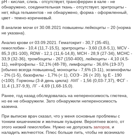
рН - кислая, слизь - отсутствует, трансферрин в кале - не
обнаружено, соединительная ткань - отсутствует, эритроциты -
нет, яйца гельминтов - не обнаружено, форма - оформленный,
цвет - темно-коричневый.
В анализе мочи от 30.08.2021 повышены лейкоциты – 20 (норма
не указана).
Анализ крови от 03.09.2021. Гематокрит - 30,7 (35-45),
гемоглобин - 10,4 (11,7-15,5), эритроциты - 3,60 (3,8-5,1), MCV -
85,3 (81-100), RDW - 12,1 (11,6-14,8), MCH - 28,9 (27-34), МСНС -
33,9 (32-36), тромбоциты - 267 (150-400), лейкоциты - 4,10 (4,5-
11), нейтрофилы - 52,1% (48-78), лимфоциты - 36,6% (19-37)
[обычно всегда повышены], моноциты - 7,6% (3-11), эозинофилы
- 2% (1-5), базофилы - 1,7% (< 1), СОЭ - 26 (< 20). Ig E - 190
(<100). Гормоны (3-й день цикла):
АМГ
- 1,56 (0,03-7,37), ФСГ -
11,4 (1,37-9,9),
ЛГ
- 4,69 (1,68-15,0).
Ранее, год назад обследовалась на непереносимость глютена,
но ее не обнаружили. Зато обнаружили непереносимость
казеина.
При выписке врач сказал, что у меня основные проблемы с
тонким кишечником и желчным пузырем. Вероятнее всего, от
этого низкий гемоглобин. Нужно не допускать
запоров
, и
наладить желчеотток. Плюс больше пить, чтобы не возникало