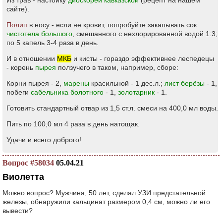
Из трав - настойку
диоскореи кавказской
(рецепт на нашем
сайте).
Полип
в носу - если не кровит, попробуйте закапывать сок
чистотела большого
, смешанного с нехлорированной водой 1:3;
по 5 капель 3-4 раза в день.
И в отношении
МКБ
и кисты - гораздо эффективнее леспедецы
- корень
пырея
ползучего в таком, например, сборе:
Корни пырея - 2,
марены
красильной - 1 дес.л.;
лист берёзы
- 1,
побеги
сабельника болотного
- 1,
золотарник
- 1.
Готовить стандартный отвар из 1,5 ст.л. смеси на 400,0 мл воды.
Пить по 100,0 мл 4 раза в день натощак.
Удачи и всего доброго!
Вопрос #58034
05.04.21
Виолетта
Можно вопрос? Мужчина, 50 лет, сделал УЗИ предстательной
железы, обнаружили кальцинат размером 0,4 см, можно ли его
вывести?