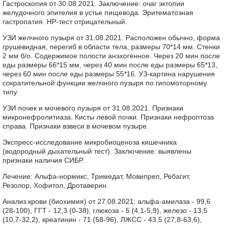
Гастроскопия от 30.08.2021. Заключение: очаг эктопии
желудочного эпителия в устье пищевода. Эритематозная
гастропатия. НР-тест отрицательный.
УЗИ желчного пузыря от 31.08.2021. Расположен обычно, форма
грушевидная, перегиб в области тела, размеры 70*14 мм. Стенки
2 мм б/о. Содержимое полости анэхогенное. Через 20 мин после
еды размеры 66*15 мм, через 40 мин после еды размеры 65*13,
через 60 мин после еды размеры 55*16. УЗ-картина нарушения
сократительной функции желчного пузыря по гипомоторному
типу.
УЗИ почек и мочевого пузыря от 31.08.2021. Признаки
микронефролитиаза. Кисты левой почки. Признаки нефроптоза
справа. Признаки взвеси в мочевом пузыре.
Экспресс-исследование микробиоценоза кишечника
(водородный дыхательный тест). Заключение: выявлены
признаки наличия СИБР.
Лечение: Альфа-нормикс, Тримедат, Мовипреп, Ребагит,
Резолор, Хофитол, Дротаверин.
Анализ крови (биохимия) от 27.08.2021: альфа-амилаза - 99,6
(28-100), ГГТ - 12,3 (0-38), глюкоза - 5 (4,1-5,9), железо - 13,5
(10,7-32,2), креатинин - 71 (58-96), ЛЖСС - 43,5 (27,8-63,6),