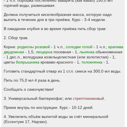
- 1 ч.л. порошка постепенно заварить (как какао) 150,0 мл
горячей воды, размешивая.
Должна получиться киселеобразная масса, которую надо
выпить в течение дня в три приёма. Курс - 3-4 недели.
В ожидании клубня и во время приёма пить сбор трав:
2. Сбор трав.
Корни:
родиолы розовой
- 1 ч.л.,
солодки голой
- 1 ч.л.;
крапива
двудомная
- 1,5,
люцерна
посевная - 1,
льнянка
обыкновенная
- 1 дес.л., володушка козельцелистная (или золотистая) - 1,
цветы
боярышника
кроваво-красного - 1,
толокнянка
- 1.
Готовить стандартный отвар из 1 ст.л. смеси на 300,0 мл воды.
Пить по 75,0 мл 4 раза в день.
Сообщать о самочувствии!
3. Универсальный бактериофаг; или
стрептококковый
.
Прием внутрь по инструкции. Курс - 10-12 дней.
4. Увеличить объём выпитой воды за счёт минеральной
(Ессентуки 17, Нарзан).