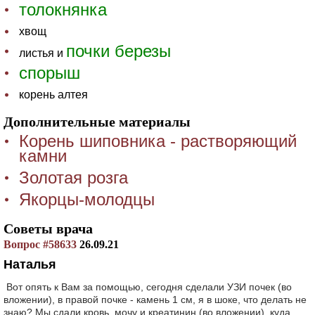
толокнянка
хвощ
почки березы
листья и
спорыш
корень алтея
Дополнительные материалы
Корень шиповника - растворяющий
камни
Золотая розга
Якорцы-молодцы
Советы врача
Вопрос #58633
26.09.21
Наталья
Вот опять к Вам за помощью, сегодня сделали УЗИ почек (во
вложении), в правой почке - камень 1 см, я в шоке, что делать не
знаю? Мы сдали кровь, мочу и креатинин (во вложении), куда