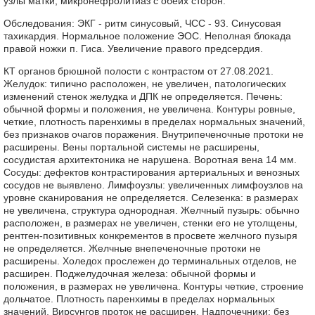
узлы матки, микронефролитиаз с обеих сторон.
Обследования: ЭКГ - ритм синусовый, ЧСС - 93. Синусовая
тахикардия. Нормальное положение ЭОС. Неполная блокада
правой ножки п. Гиса. Увеличение правого предсердия.
КТ органов брюшной полости с контрастом от 27.08.2021.
Желудок: типично расположен, не увеличен, патологических
изменений стенок желудка и ДПК не определяется. Печень:
обычной формы и положения, не увеличена. Контуры ровные,
четкие, плотность паренхимы в пределах нормальных значений,
без признаков очагов поражения. Внутрипеченочные протоки не
расширены. Вены портальной системы не расширены,
сосудистая архитектоника не нарушена. Воротная вена 14 мм.
Сосуды: дефектов контрастирования артериальных и венозных
сосудов не выявлено. Лимфоузлы: увеличенных лимфоузлов на
уровне сканирования не определяется. Селезенка: в размерах
не увеличена, структура однородная. Желчный пузырь: обычно
расположен, в размерах не увеличен, стенки его не утолщены,
рентген-позитивных конкрементов в просвете желчного пузыря
не определяется. Желчные внепеченочные протоки не
расширены. Холедох прослежен до терминальных отделов, не
расширен. Поджелудочная железа: обычной формы и
положения, в размерах не увеличена. Контуры четкие, строение
дольчатое. Плотность паренхимы в пределах нормальных
значений. Вирсунгов проток не расширен. Надпочечники: без