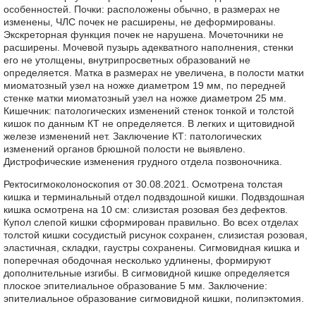
особенностей. Почки: расположены обычно, в размерах не
изменены, ЧЛС почек не расширены, не деформированы.
Экскреторная функция почек не нарушена. Мочеточники не
расширены. Мочевой пузырь адекватного наполнения, стенки
его не утолщены, внутрипросветных образований не
определяется. Матка в размерах не увеличена, в полости матки
миоматозный узел на ножке диаметром 19 мм, по передней
стенке матки миоматозный узел на ножке диаметром 25 мм.
Кишечник: патологических изменений стенок тонкой и толстой
кишок по данным КТ не определяется. В легких и щитовидной
железе изменений нет. Заключение КТ: патологических
изменений органов брюшной полости не выявлено.
Дистрофические изменения грудного отдела позвоночника.
Ректосигмоколоноскопия от 30.08.2021. Осмотрена толстая
кишка и терминальный отдел подвздошной кишки. Подвздошная
кишка осмотрена на 10 см: слизистая розовая без дефектов.
Купол слепой кишки сформирован правильно. Во всех отделах
толстой кишки сосудистый рисунок сохранен, слизистая розовая,
эластичная, складки, гаустры сохранены. Сигмовидная кишка и
поперечная ободочная несколько удлинены, формируют
дополнительные изгибы. В сигмовидной кишке определяется
плоское эпителиальное образование 5 мм. Заключение:
эпителиальное образование сигмовидной кишки, полипэктомия.