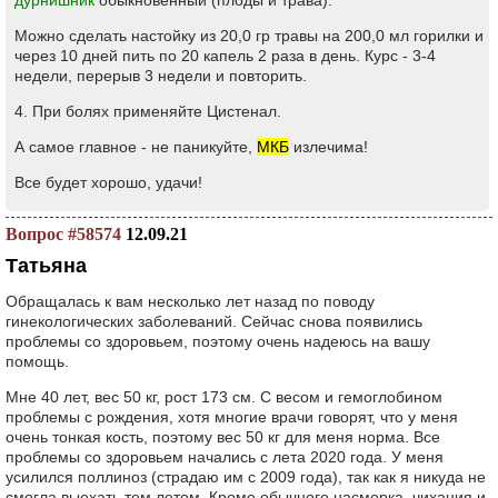
дурнишник
обыкновенный (плоды и трава).
Можно сделать настойку из 20,0 гр травы на 200,0 мл горилки и
через 10 дней пить по 20 капель 2 раза в день. Курс - 3-4
недели, перерыв 3 недели и повторить.
4. При болях применяйте Цистенал.
А самое главное - не паникуйте,
МКБ
излечима!
Все будет хорошо, удачи!
Вопрос #58574
12.09.21
Татьяна
Обращалась к вам несколько лет назад по поводу
гинекологических заболеваний. Сейчас снова появились
проблемы со здоровьем, поэтому очень надеюсь на вашу
помощь.
Мне 40 лет, вес 50 кг, рост 173 см. С весом и гемоглобином
проблемы с рождения, хотя многие врачи говорят, что у меня
очень тонкая кость, поэтому вес 50 кг для меня норма. Все
проблемы со здоровьем начались с лета 2020 года. У меня
усилился поллиноз (страдаю им с 2009 года), так как я никуда не
смогла выехать тем летом. Кроме обычного насморка, чихания и