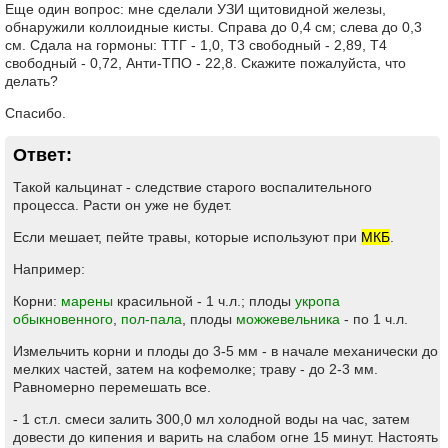
Еще один вопрос: мне сделали УЗИ щитовидной железы,
обнаружили коллоидные кисты. Справа до 0,4 см; слева до 0,3
см. Сдала на гормоны: ТТГ - 1,0, Т3 свободный - 2,89, Т4
свободный - 0,72, Анти-ТПО - 22,8. Скажите пожалуйста, что
делать?
Спасибо.
Ответ:
Такой кальцинат - следствие старого воспалительного
процесса. Расти он уже не будет.
Если мешает, пейте травы, которые используют при
МКБ
.
Например:
Корни:
марены
красильной - 1 ч.л.; плоды
укропа
обыкновенного
,
пол-пала
, плоды
можжевельника
- по 1 ч.л.
Измельчить корни и плоды до 3-5 мм - в начале механически до
мелких частей, затем на кофемолке; траву - до 2-3 мм.
Равномерно перемешать все.
- 1 ст.л. смеси залить 300,0 мл холодной воды на час, затем
довести до кипения и варить на слабом огне 15 минут. Настоять