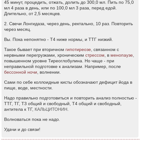
45 минут, процедить, отжать, долить до 300,0 мл. Пить по 75,0
мл 4 раза в день, или по 100,0 мл 3 раза, перед едой.
Длительно, от 2,5 месяцев.
2. Свечи Лонгидаза, через день, ректально, 10 раз. Повторить
через месяц.
Вы. Пока непонятно - Т4 ниже нормы, и ТТГ низкий.
Такое бывает при вторичном
гипотиреозе
, связанном с
нервными перегрузками, хроническим
стрессом
, в
менопаузе
,
повышенном уровне Тиреоглобулина. Но чаще - при
неправильной подготовке к анализам. Например, после
бессонной ночи
, волнении.
Сами по себе коллоидные кисты обозначают дефицит йода в
пище, воде, местности.
Надо правильно подготовиться и повторить анализ полностью -
ТТГ, ТГ, Т3 общий и свободный, Т4 общий и свободный,
антитела к ТГ,
КАЛЬЦИТОНИН
.
Волноваться пока не надо.
Удачи и до связи!