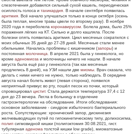
слезотечения добавился сильный сухой кашель, периодическая
осиплость голоса и
тахикардия
. В начале сентября появилась
аритмия
. Всё начало улучшаться только в конце октября (осень
была теплая, многие травы цвели по второму разу). В ноябре
2020 года я переболела
коронавирусом
. Болела дома, было 25%
поражения лёгких на КТ. Сильно и долго кашляла. После
болезни опять появилась аритмия. Цикл месячных сократился с
моих обычных 35 дней до 27-28 дней. Месячные стали менее
обильными. Начались проблемы с кишечником (
запоры
) и
постоянная
молочница
. В апреле 2021 была у гинеколога, но
кроме
аденомиоза
и молочницы ничего не нашли. В начале
августа была ещё раз у гинеколога (так как месячные
продлились 8 дней), на УЗИ нашли две
миомы
. Врач сказала, что
делать с ними ничего не нужно, только наблюдать. В середине
августа начал болеть живот (левая сторона), появился
неприятный привкус во рту, пошёл песок из почки, который
спровоцировал
цистит
. Стала держатся температура 37,4 с 12
дня до 23 вечера. Легла в больницу в отделение
гастроэнтерологии на обследование. Итоги обследования:
основное заболевание - синдром избыточного бактериального
роста. Сопутствующие: хронический запор, дискинезия
желчевыводящих путей по гипокинетическому типу, долихосигма,
полип
сигмовидной кишки (полипэктомия 30.08.2021, гист.
тубулярная
аденома
толстой кишки low grade), миоматозные