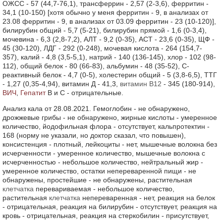
ОЖСС - 57 (44,7-76,1), трансферрин - 2,57 (2-3,6), ферритин -
34,1 (10-150) [хотя обычно у меня ферритин - 9, в анализах от
23.08 ферритин - 9, в анализах от 03.09 ферритин - 23 (10-120)],
билирубин общий - 5,7 (5-21), билирубин прямой - 1,6 (0-3,4),
мочевина - 6,3 (2,8-7,2), АЛТ - 9,2 (0-35), АСТ - 23,6 (0-35), ЩФ -
45 (30-120), ЛДГ - 292 (0-248), мочевая кислота - 264 (154,7-
357), калий - 4,8 (3,5-5,1), натрий - 140 (136-145), хлор - 102 (98-
112), общий белок - 80 (66-83), альбумин - 48 (35-52), С-
реактивный белок - 4,7 (0-5), холестерин общий - 5 (3,8-6,5), ТТГ
- 1,27 (0,35-4,94), витамин Д - 41,3,
витамин В12
- 345 (180-914),
ВИЧ
,
Гепатит
В и С - отрицательные.
Анализ кала от 28.08.2021. Гемоглобин - не обнаружено,
дрожжевые грибы - не обнаружено, жирные кислоты - умеренное
количество, йодофильная флора - отсутствует, кальпротектин -
168 (норму не указали, но доктор сказал, что повышен),
консистенция - плотный, лейкоциты - нет, мышечные волокна без
исчерченности - умеренное количество, мышечные волокна с
исчерченностью - небольшое количество, нейтральный жир -
умеренное количество, остатки непереваренной пищи - не
обнаружены, простейшие - не обнаружены, растительная
клетчатка
перевариваемая - небольшое количество,
растительная
клетчатка
непереваренная - нет, реакция на белок
- отрицательная, реакция на билирубин - отсутствует, реакция на
кровь - отрицательная, реакция на стеркобилин - присутствует,