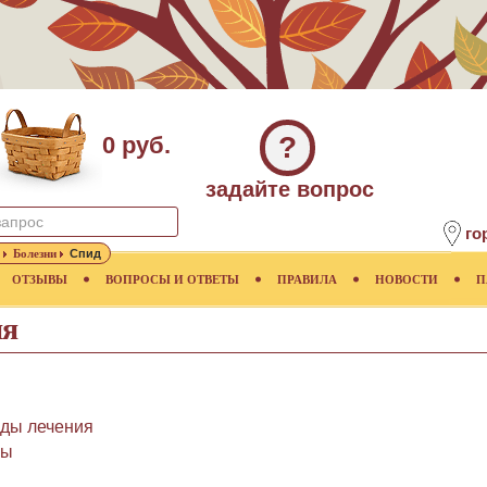
?
0 руб.
задайте вопрос
го
Болезни
Спид
ОТЗЫВЫ
ВОПРОСЫ И ОТВЕТЫ
ПРАВИЛА
НОВОСТИ
П
ия
оды лечения
лы