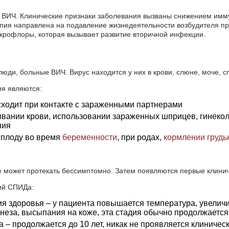
 ВИЧ. Клинические признаки заболевания вызваны снижением имму
пия направлена на подавление жизнедеятельности возбудителя пр
крофлоры, которая вызывает развитие вторичной инфекции.
юди, больные ВИЧ. Вирус находится у них в крови, слюне, моче, с
я являются:
сходит при контакте с зараженными партнерами
вании крови, использовании зараженных шприцев, гинеколо
ния
к плоду во время
беременности
, при родах,
кормлении грудь
е может протекать бессимптомно. Затем появляются первые клинич
ий СПИДа:
ия здоровья – у пациента повышается температура, увели
енеза, высыпания на коже, эта стадия обычно продолжается
 – продолжается до 10 лет, никак не проявляется клиничес