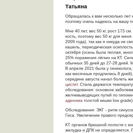
Татьяна
Обращалась к вам несколько лет 
поэтому очень надеюсь на вашу 
Мне 40 лет, вес 50 кг, рост 173 с
кость, поэтому вес 50 кг для мен
2009 года), так как я никуда не 
кашель, периодическая осиплость
октября (осень была теплая, мног
25% поражения лёгких на КТ. Сил
обычных 35 дней до 27-28 дней.
В апреле 2021 была у гинеколога
как месячные продлились 8 дней)
середине августа начал болеть жи
цистит
. Стала держатся температу
обследования: основное заболева
желчевыводящих путей по гипокин
аденома
толстой кишки low grade
Обследования: ЭКГ - ритм синусо
Гиса. Увеличение правого предсе
КТ органов брюшной полости с ко
желудка и ДПК не определяется. 