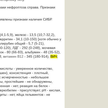
наки нефроптоза справа. Признаки
ыявлены признаки наличия СИБР.
,1-5,9), железо - 13,5 (10,7-32,2),
ерритин - 34,1 (10-150) [хотя обычно у
илирубин общий - 5,7 (5-21),
(30-120), ЛДГ - 292 (0-248), мочевая
ок - 80 (66-83), альбумин - 48 (35-52),
3,
витамин В12
- 345 (180-914),
ВИЧ
,
кислоты - умеренное количество,
ышен), консистенция - плотный,
с исчерченностью - небольшое
ны, простейшие - не обнаружены,
нная - нет, реакция на белок -
еркобилин - присутствует, рН - кислая,
иты - нет, яйца гельминтов - не