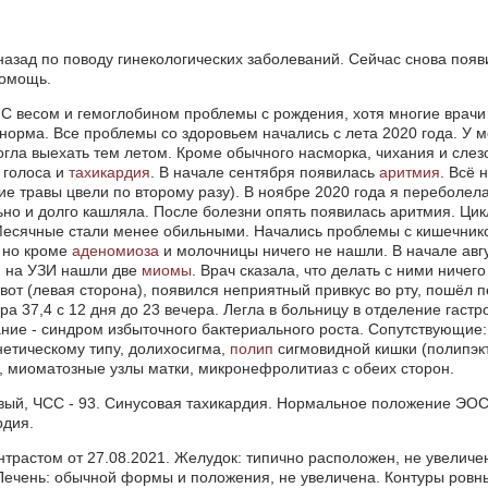
назад по поводу гинекологических заболеваний. Сейчас снова поя
помощь.
м. С весом и гемоглобином проблемы с рождения, хотя многие врачи 
я норма. Все проблемы со здоровьем начались с лета 2020 года. У 
смогла выехать тем летом. Кроме обычного насморка, чихания и сле
 голоса и
тахикардия
. В начале сентября появилась
аритмия
. Всё 
ие травы цвели по второму разу). В ноябре 2020 года я переболел
ьно и долго кашляла. После болезни опять появилась аритмия. Цик
 Месячные стали менее обильными. Начались проблемы с кишечник
, но кроме
аденомиоза
и молочницы ничего не нашли. В начале авгу
, на УЗИ нашли две
миомы
. Врач сказала, что делать с ними ничег
вот (левая сторона), появился неприятный привкус во рту, пошёл п
ра 37,4 с 12 дня до 23 вечера. Легла в больницу в отделение гаст
ние - синдром избыточного бактериального роста. Сопутствующие:
етическому типу, долихосигма,
полип
сигмовидной кишки (полипэкт
), миоматозные узлы матки, микронефролитиаз с обеих сторон.
вый, ЧСС - 93. Синусовая тахикардия. Нормальное положение ЭОС
рдия.
нтрастом от 27.08.2021. Желудок: типично расположен, не увеличе
Печень: обычной формы и положения, не увеличена. Контуры ровны