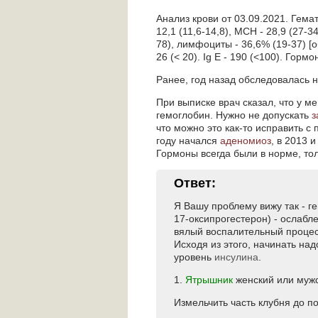
Анализ крови от 03.09.2021. Гемато
12,1 (11,6-14,8), MCH - 28,9 (27-3
78), лимфоциты - 36,6% (19-37) [
26 (< 20). Ig E - 190 (<100). Горм
Ранее, год назад обследовалась 
При выписке врач сказал, что у м
гемоглобин. Нужно не допускать
з
что можно это как-то исправить с
году начался
аденомиоз
, в 2013 
Гормоны всегда были в норме, тол
Ответ:
Я Вашу проблему вижу так - г
17-оксипрогестерон) - ослабл
вялый воспалительный процесс
Исходя из этого, начинать на
уровень
инсулина
.
1.
Ятрышник
женский или мужс
Измельчить часть клубня до п