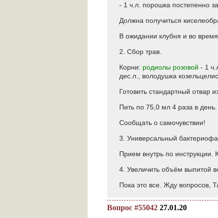
- 1 ч.л. порошка постепенно з
Должна получиться киселеобра
В ожидании клубня и во время
2. Сбор трав.
Корни:
родиолы розовой
- 1 ч.
дес.л., володушка козельцелис
Готовить стандартный отвар из
Пить по 75,0 мл 4 раза в день.
Сообщать о самочувствии!
3. Универсальный бактериофа
Прием внутрь по инструкции. К
4. Увеличить объём выпитой в
Пока это все. Жду вопросов, Та
Вопрос #55042
27.01.20