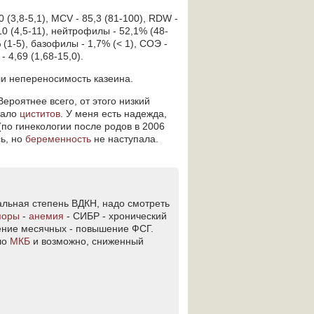
0 (3,8-5,1), MCV - 85,3 (81-100), RDW -
10 (4,5-11), нейтрофилы - 52,1% (48-
(1-5), базофилы - 1,7% (< 1), СОЭ -
- 4,69 (1,68-15,0).
ли непереносимость казеина.
ероятнее всего, от этого низкий
кало
циститов
. У меня есть надежда,
(по гинекологии после родов в 2006
сь, но
беременность
не наступала.
альная степень ВДКН, надо смотреть
поры
-
анемия
- СИБР - хронический
чение месячных - повышение ФСГ.
ло
МКБ
и возможно, сниженный