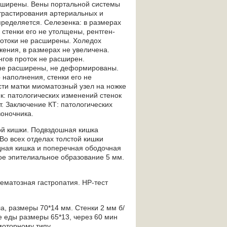
асширены. Вены портальной системы
нтрастирования артериальных и
ределяется. Селезенка: в размерах
стенки его не утолщены, рентген-
ротоки не расширены. Холедох
ения, в размерах не увеличена.
нгов проток не расширен.
 не расширены, не деформированы.
наполнения, стенки его не
сти матки миоматозный узел на ножке
к: патологических изменений стенок
т. Заключение КТ: патологических
оночника.
ой кишки. Подвздошная кишка
Во всех отделах толстой кишки
идная кишка и поперечная ободочная
ое эпителиальное образование 5 мм.
тематозная гастропатия. НР-тест
а, размеры 70*14 мм. Стенки 2 мм б/
е еды размеры 65*13, через 60 мин
моторному типу.