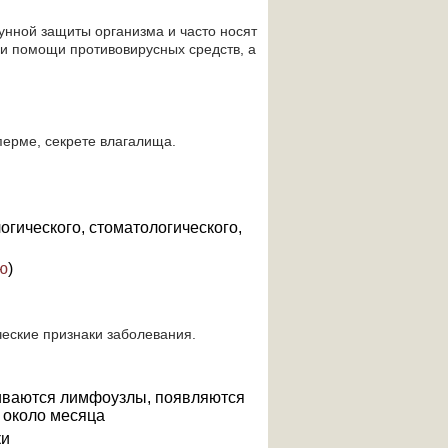
нной защиты организма и часто носят
и помощи противовирусных средств, а
перме, секрете влагалища.
гического, стоматологического,
ю
)
еские признаки заболевания.
чиваются лимфоузлы, появляются
 около месяца
ки