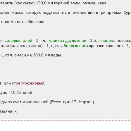
аварить (как какао) 150,0 мл горячей воды, размешивая.
зная масса, которую надо выпить в течение дня в три приёма. Курс
 приёма пить сбор трав:
л.,
солодки голой
- 1 ч.л.;
крапива двудомная
- 1,5,
люцерна
посевна
тная (или золотистая) - 1, цветы
боярышника
кроваво-красного - 1
 1 ст.л. смеси на 300,0 мл воды.
г; или
стрептококковый
.
урс - 10-12 дней.
оды за счёт минеральной (Ессентуки 17, Нарзан).
тьяна!:-)