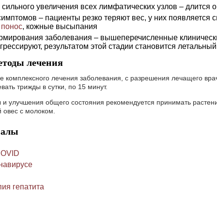
 сильного увеличения всех лимфатических узлов – длится о
имптомов – пациенты резко теряют вес, у них появляется 
я
понос
, кожные высыпания
рмирования заболевания – вышеперечисленные клинически
рессируют, результатом этой стадии становится летальный
етоды лечения
е комплексного лечения заболевания, с разрешения лечащего вра
ать трижды в сутки, по 15 минут.
и улучшения общего состояния рекомендуется принимать растени
 овес с молоком.
иалы
COVID
навирусе
ия гепатита