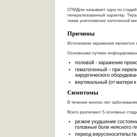
СПИДом называют одну из стадий
генерализованный характер. Тера
также уничтожение патогенной ми
Причины
Источником заражения являются л
Основными путями инфицировани
половой - заражение прои
гематогенный – при перели
хирургического оборудова
вертикальный (от матери 
Симптомы
В течение многих лет заболевани
Всего различают 5 основных стад
резкое ухудшение состоян
головные боли неясного г
период вирусоносительства