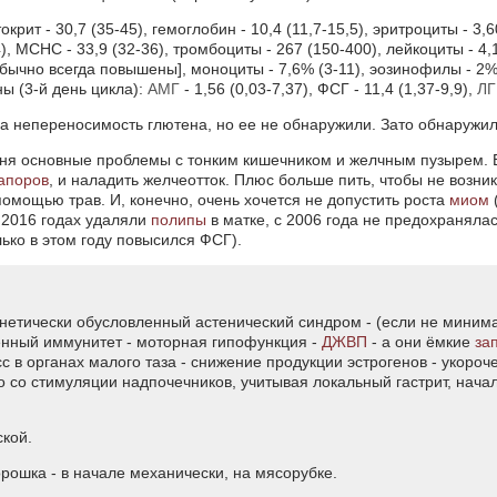
крит - 30,7 (35-45), гемоглобин - 10,4 (11,7-15,5), эритроциты - 3,6
4), МСНС - 33,9 (32-36), тромбоциты - 267 (150-400), лейкоциты - 4,
обычно всегда повышены], моноциты - 7,6% (3-11), эозинофилы - 2% 
оны (3-й день цикла):
АМГ
- 1,56 (0,03-7,37), ФСГ - 11,4 (1,37-9,9),
ЛГ
на непереносимость глютена, но ее не обнаружили. Зато обнаружи
еня основные проблемы с тонким кишечником и желчным пузырем. В
апоров
, и наладить желчеотток. Плюс больше пить, чтобы не возни
 помощью трав. И, конечно, очень хочется не допустить роста
миом
и 2016 годах удаляли
полипы
в матке, с 2006 года не предохраняла
ько в этом году повысился ФСГ).
енетически обусловленный астенический синдром - (если не миним
енный иммунитет - моторная гипофункция -
ДЖВП
- а они ёмкие
за
 в органах малого таза - снижение продукции эстрогенов - укоро
до со стимуляции надпочечников, учитывая локальный гастрит, нача
кой.
орошка - в начале механически, на мясорубке.