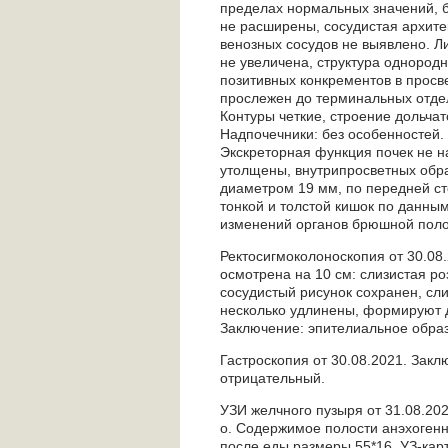
пределах нормальных значений, 
не расширены, сосудистая архите
венозных сосудов не выявлено. Л
не увеличена, структура однородн
позитивных конкрементов в прос
прослежен до терминальных отде
Контуры четкие, строение дольча
Надпочечники: без особенностей.
Экскреторная функция почек не н
утолщены, внутрипросветных обра
диаметром 19 мм, по передней ст
тонкой и толстой кишок по данны
изменений органов брюшной полос
Ректосигмоколоноскопия от 30.08
осмотрена на 10 см: слизистая р
сосудистый рисунок сохранен, сл
несколько удлинены, формируют 
Заключение: эпителиальное образ
Гастроскопия от 30.08.2021. Закл
отрицательный.
УЗИ желчного пузыря от 31.08.20
о. Содержимое полости анэхогенн
после еды размеры 55*16. УЗ-кар