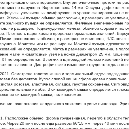
без признаков очагов поражения. Внутрипеченочные протоки не р
ктоника не нарушена. Воротная вена 14 мм. Сосуды: дефектов ко
имфоузлы: увеличенных лимфоузлов на уровне сканирования не оп
ая. Желчный пузырь: обычно расположен, в размерах не увеличен, 
вете желчного пузыря не определяется. Желчные внепеченочные п
лов, не расширен. Поджелудочная железа: обычной формы и полож
тое. Плотность паренхимы в пределах нормальных значений. Вирсу
 Почки: расположены обычно, в размерах не изменены, ЧЛС почек
арушена. Мочеточники не расширены. Мочевой пузырь адекватного 
зований не определяется. Матка в размерах не увеличена, в поло
енке матки миоматозный узел на ножке диаметром 25 мм. Кишечни
м КТ не определяется. В легких и щитовидной железе изменений не
ти не выявлено. Дистрофические изменения грудного отдела позв
.2021. Осмотрена толстая кишка и терминальный отдел подвздошн
озовая без дефектов. Купол слепой кишки сформирован правильно. 
изистая розовая, эластичная, складки, гаустры сохранены. Сигмов
дополнительные изгибы. В сигмовидной кишке определяется плоск
ование сигмовидной кишки, полипэктомия.
ючение: очаг эктопии желудочного эпителия в устье пищевода. Эри
21. Расположен обычно, форма грушевидная, перегиб в области тел
ое. Через 20 мин после еды размеры 66*15 мм, через 40 мин посл
тина нарушения сократительной функции желчного пузыря по гипо