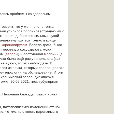
вились проблемы со здоровьем,
говорят, что у меня очень тонкая
меня усилился поллиноз (страдаю им с
зотечения добавился сильный сухой
начало улучшаться только в конце
а
коронавирусом
. Болела дома, было
л месячных сократился с моих
ом (
запоры
) и постоянная
молочница
.
ста была ещё раз у гинеколога (так
о не нужно, только наблюдать. В
есок из почки, который спровоцировал
роэнтерологии на обследование. Итоги
 хронический запор, дискинезия
омия 30.08.2021, гист. тубулярная
. Неполная блокада правой ножки п.
н, патологических изменений стенок
е, четкие, плотность паренхимы в