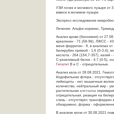
УЗИ почек и мочевого пузыря от 
взвеси в мочевом пузыре.
Экспресс-исследование микробио
Лечение: Альфа-нормикс, Тримеда
Анализ крови (биохимия) от 27.08.2
креатинин - 71 (58-96), ЛЖСС - 43,
меня ферритин - 9, в анализах от 
билирубин прямой - 1,6 (0-3,4), мо
кислота - 264 (154,7-357), калий - 
С-реактивный белок - 4,7 (0-5), хо
Гепатит
В и С - отрицательные.
Анализ кала от 28.08.2021. Гемог
йодофильная флора - отсутствует,
лейкоциты - нет, мышечные волок
количество, нейтральный жир - у
растительная
клетчатка
переварив
отрицательная, реакция на билируб
слизь - отсутствует, трансферрин 
обнаружено, форма - оформленны
В анализе мочи от 30.08.2021 пов