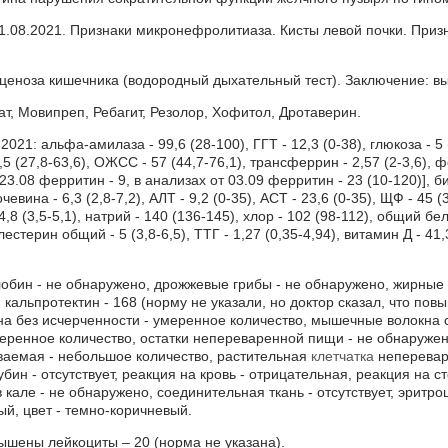
31.08.2021. Признаки микронефролитиаза. Кисты левой почки. Приз
ценоза кишечника (водородный дыхательный тест). Заключение: в
т, Мовипреп, Ребагит, Резолор, Хофитол, Дротаверин.
021: альфа-амилаза - 99,6 (28-100), ГГТ - 12,3 (0-38), глюкоза - 5 (4
5 (27,8-63,6), ОЖСС - 57 (44,7-76,1), трансферрин - 2,57 (2-3,6), ф
23.08 ферритин - 9, в анализах от 03.09 ферритин - 23 (10-120)], б
чевина - 6,3 (2,8-7,2), АЛТ - 9,2 (0-35), АСТ - 23,6 (0-35), ЩФ - 45 
4,8 (3,5-5,1), натрий - 140 (136-145), хлор - 102 (98-112), общий бел
лестерин общий - 5 (3,8-6,5), ТТГ - 1,27 (0,35-4,94), витамин Д - 41,
лобин - не обнаружено, дрожжевые грибы - не обнаружено, жирные 
 кальпротектин - 168 (норму не указали, но доктор сказал, что пов
на без исчерченности - умеренное количество, мышечные волокна 
меренное количество, остатки непереваренной пищи - не обнаруже
аемая - небольшое количество, растительная
клетчатка
непереваре
ин - отсутствует, реакция на кровь - отрицательная, реакция на ст
в кале - не обнаружено, соединительная ткань - отсутствует, эритроц
й, цвет - темно-коричневый.
ышены лейкоциты – 20 (норма не указана).