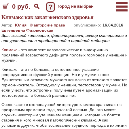
0 руб.
?
город не выбран
Климакс как закат женского здоровья
Автор:
Юлия
© авторские права
опубликовано:
16.04.2016
Евгеньевна Фиалковская
Врач высшей категории, фитотерапевт, автор материалов о
натуротерапии в традиционной и народной медицине
Климакс
- это комплекс неврологических и эндокринных
проявлений возрастного дефицита половых гормонов у женщин и
мужчин.
Климакс - это не болезнь, а естественное угасание
репродуктивных функций у женщин. Но и у мужчин тоже.
Единственным отличием мужского климакса от женского является
гормон-носитель. Эстрадиол у женщин, тестостерон у мужчин. Но
если учесть, что эстрогены получены путем ароматизации из
тестостерона, то большой разницы нет.
Очень часто в околонаучной литературе климакс сравнивают с
прекрасным временем года, золотой осенью. Да, это может
служить некоторым утешением женщинам, которые не боятся
старения и кого миновал патологический климакс. А как
успокоить других, чтобы воспевание трудного периода в их жизни