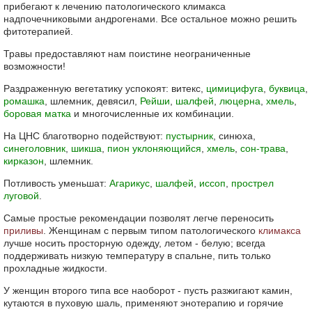
прибегают к лечению патологического климакса
надпочечниковыми андрогенами. Все остальное можно решить
фитотерапией.
Травы предоставляют нам поистине неограниченные
возможности!
Раздраженную вегетатику успокоят: витекс,
цимицифуга
,
буквица
,
ромашка
, шлемник, девясил,
Рейши
,
шалфей
,
люцерна
,
хмель
,
боровая матка
и многочисленные их комбинации.
На ЦНС благотворно подействуют:
пустырник
, синюха,
синеголовник
,
шикша
,
пион уклоняющийся
,
хмель
,
сон-трава
,
кирказон
, шлемник.
Потливость уменьшат:
Агарикус
,
шалфей
,
иссоп
,
прострел
луговой
.
Самые простые рекомендации позволят легче переносить
приливы
. Женщинам с первым типом патологического
климакса
лучше носить просторную одежду, летом - белую; всегда
поддерживать низкую температуру в спальне, пить только
прохладные жидкости.
У женщин второго типа все наоборот - пусть разжигают камин,
кутаются в пуховую шаль, применяют энотерапию и горячие