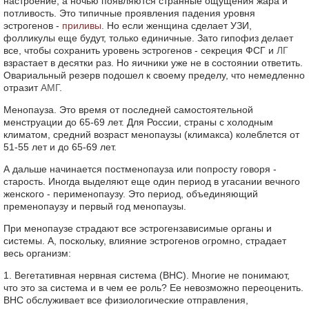
настроение, а ночью появляются странные ощущения жара и
потливость. Это типичные проявления падения уровня
эстрогенов -
приливы
. Но если женщина сделает УЗИ,
фолликулы еще будут, только единичные. Зато гипофиз делает
все, чтобы сохранить уровень эстрогенов - секреция ФСГ и
ЛГ
взрастает в десятки раз. Но яичники уже не в состоянии ответить.
Овариальный резерв подошел к своему пределу, что немедленно
отразит
АМГ
.
Менопауза. Это время от последней самостоятельной
менструации до 65-69 лет. Для России, страны с холодным
климатом, средний возраст менопаузы (климакса) колеблется от
51-55 лет и до 65-69 лет.
А дальше начинается постменопауза или попросту говоря -
старость. Иногда выделяют еще один период в угасании вечного
женского - перименопаузу. Это период, объединяющий
пременопаузу и первый год менопаузы.
При менопаузе страдают все эстрогензависимые органы и
системы. А, поскольку, влияние эстрогенов огромно, страдает
весь организм:
1. Вегетативная нервная система (ВНС). Многие не понимают,
что это за система и в чем ее роль? Ее невозможно переоценить.
ВНС обслуживает все физиологические отправления,