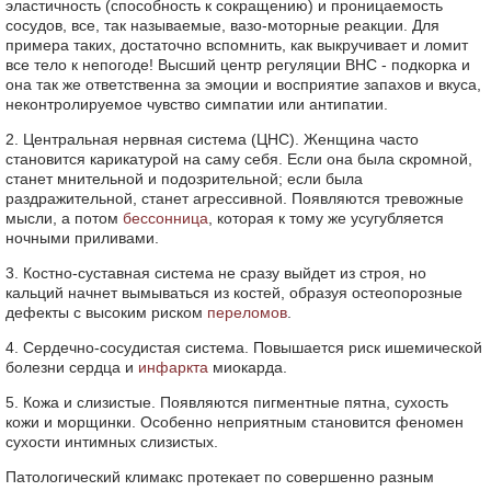
эластичность (способность к сокращению) и проницаемость
сосудов, все, так называемые, вазо-моторные реакции. Для
примера таких, достаточно вспомнить, как выкручивает и ломит
все тело к непогоде! Высший центр регуляции ВНС - подкорка и
она так же ответственна за эмоции и восприятие запахов и вкуса,
неконтролируемое чувство симпатии или антипатии.
2. Центральная нервная система (ЦНС). Женщина часто
становится карикатурой на саму себя. Если она была скромной,
станет мнительной и подозрительной; если была
раздражительной, станет агрессивной. Появляются тревожные
мысли, а потом
бессонница
, которая к тому же усугубляется
ночными приливами.
3. Костно-суставная система не сразу выйдет из строя, но
кальций начнет вымываться из костей, образуя остеопорозные
дефекты с высоким риском
переломов
.
4. Сердечно-сосудистая система. Повышается риск ишемической
болезни сердца и
инфаркта
миокарда.
5. Кожа и слизистые. Появляются пигментные пятна, сухость
кожи и морщинки. Особенно неприятным становится феномен
сухости интимных слизистых.
Патологический климакс протекает по совершенно разным