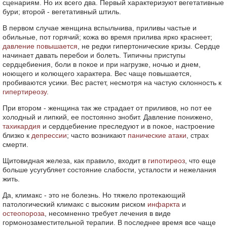
сценариям. Но их всего два. Первый характеризуют вегетативные
бури; второй - вегетативный штиль.
В первом случае женщина вспыльчива, приливы частые и
обильные, пот горячий; кожа во время прилива ярко краснеет;
давление повышается
, не редки гипертонические кризы. Сердце
начинает давать перебои и болеть. Типичны приступы
сердцебиения, боли в покое и при нагрузке, ночью и днем,
ноющего и колющего характера. Вес чаще повышается,
пробиваются усики. Вес растет, несмотря на частую склонность к
гипертиреозу
.
При втором - женщина так же страдает от приливов, но пот ее
холодный и липкий, ее постоянно знобит. Давление понижено,
тахикардия
и сердцебиение преследуют и в покое, настроение
близко к
депрессии
; часто возникают
панические атаки
, страх
смерти.
Щитовидная железа, как правило, входит в
гипотиреоз
, что еще
больше усугубляет состояние слабости, усталости и нежелания
жить.
Да, климакс - это не болезнь. Но тяжело протекающий
патологический климакс с высоким риском
инфаркта
и
остеопороза
, несомненно требует лечения в виде
гормонозаместительной терапии. В последнее время все чаще