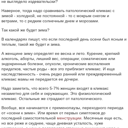
не выглядело издевательски?
Наверное, тогда надо сравнивать патологический климакс с
зимой - холодной, не постоянной - то с мокрым снегом и
ветрами, то с редким солнечным днем и морозами.
Так какой же будет зима?
В календарях пишут, что если последний день осени был ясным и
теплым, такой же будет и зима.
А женщине зиму определят ее весна и лето. Курение, крепкий
алкоголь, аборты, лишний вес, операции; соматические или
эндокринные болезни, опухоли, хронические воспаления
придатков, частые роды - все это приблизит климакс. И еще
наследственность - очень редко ранний или преждевременный
климакс мамы не передается ее дочери.
Надо заметить, что всего 5-7% женщин входят в климакс
незаметно для себя и окружающих. Это физиологический
климакс. Остальные же страдают от патологического.
Вообще, все начинается с пременопаузы, переходного периода
от «осени к зиме». Или время от первых симптомов до
последней самостоятельной
менструации
. Месячные еще есть,
но все реже и скуднее, чаще дневная усталость, хуже