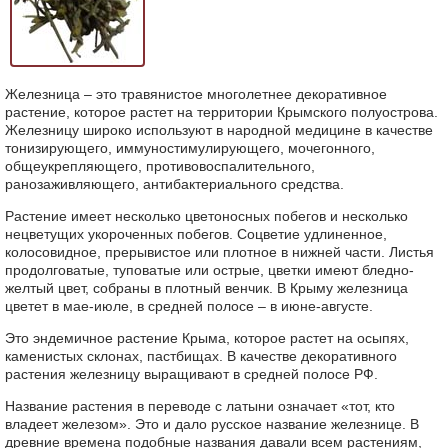
Железница – это травянистое многолетнее декоративное
растение, которое растет на территории Крымского полуострова.
Железницу широко используют в народной медицине в качестве
тонизирующего, иммуностимулирующего, мочегонного,
общеукрепляющего, противовоспалительного,
ранозаживляющего, антибактериального средства.
Растение имеет несколько цветоносных побегов и несколько
нецветущих укороченных побегов. Соцветие удлиненное,
колосовидное, прерывистое или плотное в нижней части. Листья
продолговатые, туповатые или острые, цветки имеют бледно-
желтый цвет, собраны в плотный венчик. В Крыму железница
цветет в мае-июле, в средней полосе – в июне-августе.
Это эндемичное растение Крыма, которое растет на осыпях,
каменистых склонах, пастбищах. В качестве декоративного
растения железницу выращивают в средней полосе РФ.
Название растения в переводе с латыни означает «тот, кто
владеет железом». Это и дало русское название железнице. В
древние времена подобные названия давали всем растениям,