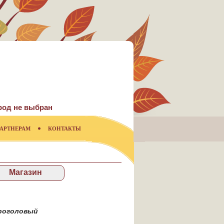
род не выбран
АРТНЕРАМ
КОНТАКТЫ
Магазин
роголовый