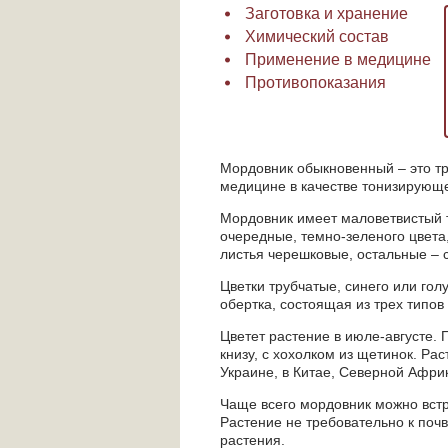
Заготовка и хранение
Химический состав
Применение в медицине
Противопоказания
Мордовник обыкновенный – это тр
медицине в качестве тонизирующе
Мордовник имеет маловетвистый т
очередные, темно-зеленого цвета
листья черешковые, остальные – 
Цветки трубчатые, синего или го
обертка, состоящая из трех типов
Цветет растение в июле-августе.
книзу, с хохолком из щетинок. Ра
Украине, в Китае, Северной Афри
Чаще всего мордовник можно встре
Растение не требовательно к почв
растения.