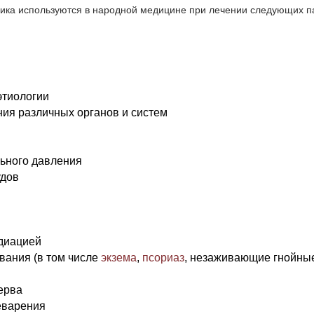
ника используются в народной медицине при лечении следующих п
этиологии
ия различных органов и систем
ьного давления
удов
диацией
вания (в том числе
экзема
,
псориаз
, незаживающие гнойны
ерва
еварения