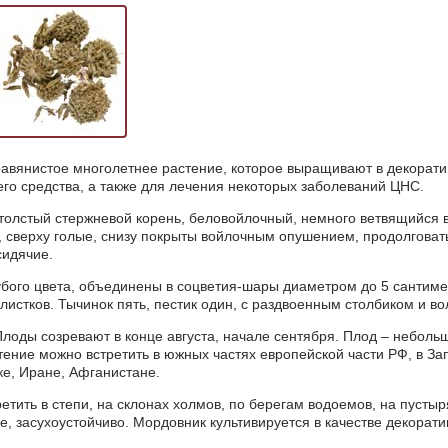
авянистое многолетнее растение, которое выращивают в декорати
го средства, а также для лечения некоторых заболеваний ЦНС.
олстый стержневой корень, беловойлочный, немного ветвящийся в 
, сверху голые, снизу покрыты войлочным опушением, продолгова
сидячие.
лубого цвета, объединены в соцветия-шары диаметром до 5 сантиме
 листков. Тычинок пять, пестик один, с раздвоенным столбиком и во
 Плоды созревают в конце августа, начале сентября. Плод – небол
стение можно встретить в южных частях европейской части РФ, в За
ке, Иране, Афганистане.
тить в степи, на склонах холмов, по берегам водоемов, на пустыря
е, засухоустойчиво. Мордовник культивируется в качестве декорат