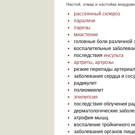
Настой, отвар и настойка мордов
рассеянный склероз
параличи
парезы
миастении
головные боли различной 
воспалительные заболеван
последствия
инсульта
артриты
,
артрозы
резкие перепады артериал
заболевания сердца и сос
радикулит
полиомиелит
эпилепсия
последствия облучения ра
дерматологические заболе
атрофия мышц
воспаление тройничного н
заболевания органов пищ