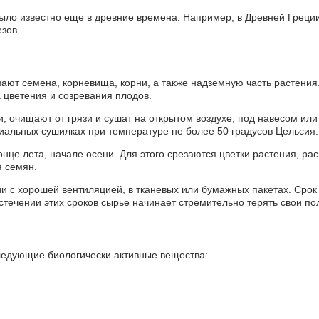
ыло известно еще в древние времена. Например, в Древней Греци
езов.
вают семена, корневища, корни, а также надземную часть растения
 цветения и созревания плодов.
и, очищают от грязи и сушат на открытом воздухе, под навесом ил
иальных сушилках при температуре не более 50 градусов Цельсия.
це лета, начале осени. Для этого срезаются цветки растения, рас
я семян.
 с хорошей вентиляцией, в тканевых или бумажных пакетах. Срок 
стечении этих сроков сырье начинает стремительно терять свои по
ледующие биологически активные вещества: