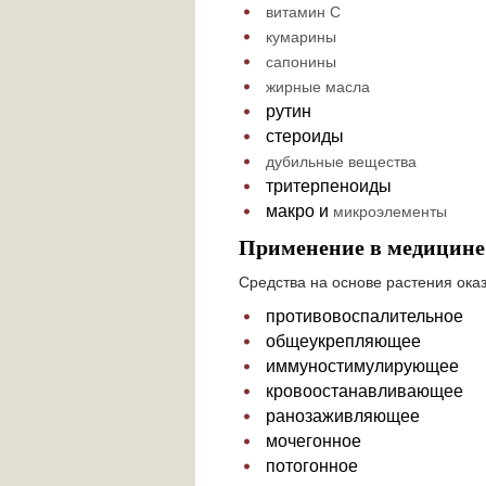
витамин С
кумарины
сапонины
жирные масла
рутин
стероиды
дубильные вещества
тритерпеноиды
макро и
микроэлементы
Применение в медицине
Средства на основе растения ока
противовоспалительное
общеукрепляющее
иммуностимулирующее
кровоостанавливающее
ранозаживляющее
мочегонное
потогонное