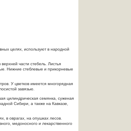
вных целях, используют в народной
верхней части стебель. Листья
тые. Нижние стеблевые и прикорневые
тров. У цветков имеется многорядная
лосистой завязью.
ьшая цилиндрическая семянка, суженая
падной Сибири, а также на Кавказе,
х, в оврагах, на опушках лесов.
ивного, медоносного и лекарственного