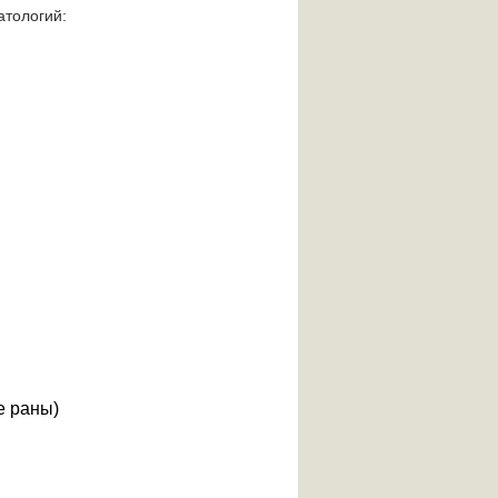
атологий:
е раны)