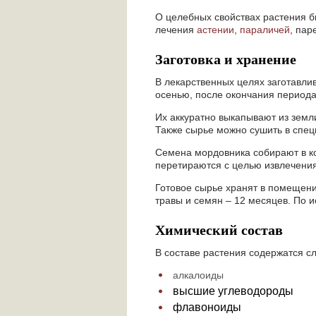
О целебных свойствах растения б
лечения
астении
,
параличей
, пар
Заготовка и хранение
В лекарственных целях заготавли
осенью, после окончания периода
Их аккуратно выкапывают из земл
Также сырье можно сушить в спец
Семена мордовника собирают в кон
перетираются с целью извлечени
Готовое сырье хранят в помещении
травы и семян – 12 месяцев. По и
Химический состав
В составе растения содержатся с
алкалоиды
высшие углеводороды
флавоноиды