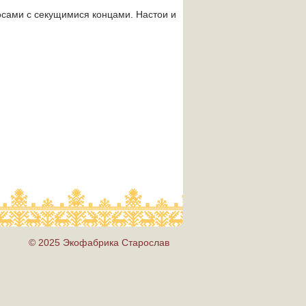
осами с секущимися концами. Настои и
© 2025 Экофабрика Старослав