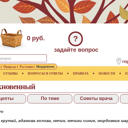
?
0 руб.
задайте вопрос
го
Природа
Растения
Мордовник
ОТЗЫВЫ
ВОПРОСЫ И ОТВЕТЫ
ПРАВИЛА
НОВОСТИ
П
кновенный
цепты
По теме
Советы врача
ro
,
крутай
,
адамова голова
,
мячик
,
мячики синие
,
мордовник ша