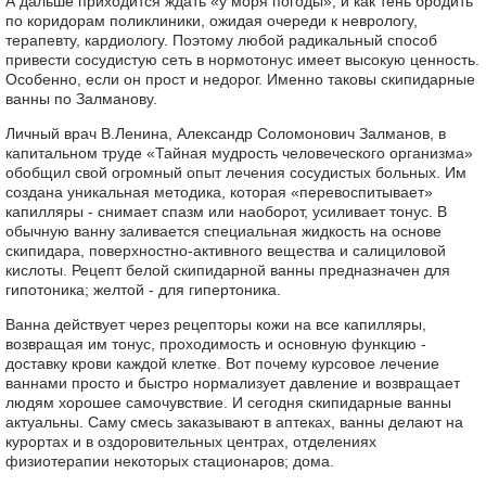
А дальше приходится ждать «у моря погоды», и как тень бродить
по коридорам поликлиники, ожидая очереди к неврологу,
терапевту, кардиологу. Поэтому любой радикальный способ
привести сосудистую сеть в нормотонус имеет высокую ценность.
Особенно, если он прост и недорог. Именно таковы скипидарные
ванны по Залманову.
Личный врач В.Ленина, Александр Соломонович Залманов, в
капитальном труде «Тайная мудрость человеческого организма»
обобщил свой огромный опыт лечения сосудистых больных. Им
создана уникальная методика, которая «перевоспитывает»
капилляры - снимает спазм или наоборот, усиливает тонус. В
обычную ванну заливается специальная жидкость на основе
скипидара, поверхностно-активного вещества и салициловой
кислоты. Рецепт белой скипидарной ванны предназначен для
гипотоника; желтой - для гипертоника.
Ванна действует через рецепторы кожи на все капилляры,
возвращая им тонус, проходимость и основную функцию -
доставку крови каждой клетке. Вот почему курсовое лечение
ваннами просто и быстро нормализует давление и возвращает
людям хорошее самочувствие. И сегодня скипидарные ванны
актуальны. Саму смесь заказывают в аптеках, ванны делают на
курортах и в оздоровительных центрах, отделениях
физиотерапии некоторых стационаров; дома.