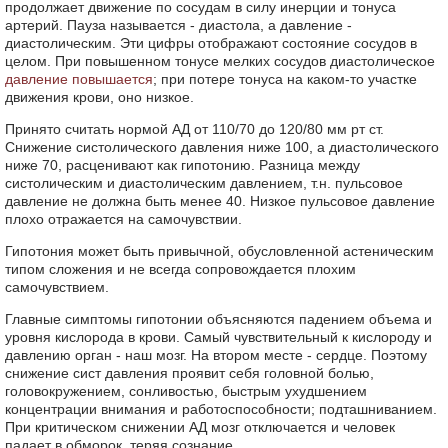
продолжает движение по сосудам в силу инерции и тонуса
артерий. Пауза называется - диастола, а давление -
диастолическим. Эти цифры отображают состояние сосудов в
целом. При повышенном тонусе мелких сосудов диастолическое
давление повышается
; при потере тонуса на каком-то участке
движения крови, оно низкое.
Принято считать нормой АД от 110/70 до 120/80 мм рт ст.
Снижение систолического давления ниже 100, а диастолического
ниже 70, расценивают как гипотонию. Разница между
систолическим и диастолическим давлением, т.н. пульсовое
давление не должна быть менее 40. Низкое пульсовое давление
плохо отражается на самочувствии.
Гипотония может быть привычной, обусловленной астеническим
типом сложения и не всегда сопровождается плохим
самочувствием.
Главные симптомы гипотонии объясняются падением объема и
уровня кислорода в крови. Самый чувствительный к кислороду и
давлению орган - наш мозг. На втором месте - сердце. Поэтому
снижение сист давления проявит себя головной болью,
головокружением, сонливостью, быстрым ухудшением
концентрации внимания и работоспособности; подташниванием.
При критическом снижении АД мозг отключается и человек
падает в обморок, теряя сознание.