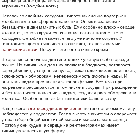
«мраморность» (неравномерная бледность пятнами) и
акроцианоз (голубые ногти).
Человек со слабыми сосудами, гипотоник сильно подвержен
колебаниям атмосферного давления. Он метеозависим и
беззащитен в дни магнитных бурь. Ему особенно плохо - сердце
колотится, голова кружится, сознание вот-вот покинет, тело
холодеет. Он зябнет и кажется, его уже ничто не согреет. У
гипотоников достаточно часто возникают, так называемые,
панические атаки
. По сути - это вегетативные кризы.
В хорошие солнечные дни гипотоники чувствуют себя гораздо
лучше. Но типичными для них являются бледность, потливость,
сердцебиения, учащенный пульс, низкая физическая активность,
склонность к обморокам, непереносимость духоты и жары. И
опять мы видим проявления законов физики. Все тела при
нагревании расширяются, в том числе и сосуды. При расширении
и без того низкое давление - падает, создавая риск обморока или
коллапса. Особенно не любят гипотоники баню и сауну.
Чаще всего
вегетососудистая дистония
по гипотоническому типу
наблюдается у подростков. Рост в высоту значительно опережает
у них набор общей мышечной массы и массы самого сердца.
Поэтому они худые, а сердце на рентгенограммах имеет
типичную каплевидную форму.