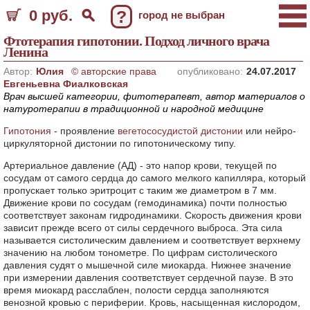
0 руб.
?
город не выбран
Фтотерапия гипотонии. Подход личного врача
Ленина
Автор:
Юлия
© авторские права
опубликовано:
24.07.2017
Евгеньевна Фиалковская
Врач высшей категории, фитотерапевт, автор материалов о
натуротерапии в традиционной и народной медицине
Гипотония
- проявление
вегетососудистой дистонии
или нейро-
циркуляторной дистонии по гипотоническому типу.
Артериальное давление (АД) - это напор крови, текущей по
сосудам от самого сердца до самого мелкого капилляра, который
пропускает только эритроцит с таким же диаметром в 7 мм.
Движение крови по сосудам (гемодинамика) почти полностью
соответствует законам гидродинамики. Скорость движения крови
зависит прежде всего от силы сердечного выброса. Эта сила
называется систолическим давлением и соответствует верхнему
значению на любом тонометре. По цифрам систолического
давления судят о мышечной силе миокарда. Нижнее значение
при измерении давления соответствует сердечной паузе. В это
время миокард расслаблен, полости сердца заполняются
венозной кровью с периферии. Кровь, насыщенная кислородом,