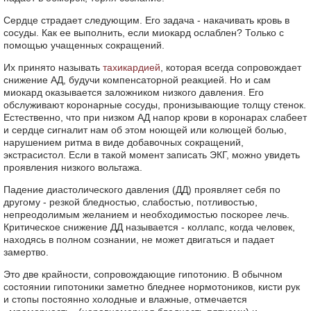
Сердце страдает следующим. Его задача - накачивать кровь в
сосуды. Как ее выполнить, если миокард ослаблен? Только с
помощью учащенных сокращений.
Их принято называть
тахикардией
, которая всегда сопровождает
снижение АД, будучи компенсаторной реакцией. Но и сам
миокард оказывается заложником низкого давления. Его
обслуживают коронарные сосуды, пронизывающие толщу стенок.
Естественно, что при низком АД напор крови в коронарах слабеет
и сердце сигналит нам об этом ноющей или колющей болью,
нарушением ритма в виде добавочных сокращений,
экстрасистол. Если в такой момент записать ЭКГ, можно увидеть
проявления низкого вольтажа.
Падение диастолического давления (ДД) проявляет себя по
другому - резкой бледностью, слабостью, потливостью,
непреодолимым желанием и необходимостью поскорее лечь.
Критическое снижение ДД называется - коллапс, когда человек,
находясь в полном сознании, не может двигаться и падает
замертво.
Это две крайности, сопровождающие гипотонию. В обычном
состоянии гипотоники заметно бледнее нормотоников, кисти рук
и стопы постоянно холодные и влажные, отмечается