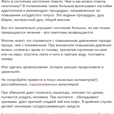
Жить в состоянии нестояния тяжело. Чем и как можно помочь
гипотонику? В поликлинике таким больным выписывают настойки
адаптогенов и рекомендуют процедуры, направленные на
повышение сосудистого тонуса. Это водные процедуры, душ
Шарко, контрастный душ; общий массаж.
Все это значительно улучшает состояние больных, но как только
прекращается лечение - все симптомы возвращаются.
Многие знают, что справиться с повышенным давлением гораздо
проще, чем с пониженным. При внезапном повышении давления
можно «отвлечь» кровь от головы, прилепив горчичник на шею
или на икры; опустить локти и ноги в горячую воду; поставить
пиявку.
Или сделать кровопускание, которое раньше проделывали в
цирюльнях.
Но попробуйте привести в тонус несколько километров(!)
расслабленных,
парализованных
капилляров!
При обмороке дают понюхать нашатырь, хлопают по щекам,
пытаются усадить человека. При коллапсе - обкладывают
грелками, дают крепкий сладкий чай или кофе. В крайнем случае,
делают инъекцию сосудосуживающих средств.