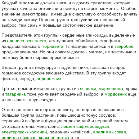
Каждый гипотоник должен знать и о других средствах, которые
улучшат качество его жизни и помогут в острые моменты. Особое
значение имеют травы, имеющие счастливую способность влиять
на гемодинамику. Первая группа трав усиливает сердечный
выброс, тем самым повышая систолическое давление.
Представители этой группы - сердечные
гликозиды
, выделенные
из
адониса весеннего
, желтушника, обвойника, строфанта,
ландыша майского,
горицвета
.
Гликозиды
нашлись и в
зверобое
продырявленном. Но они совсем другие - мягкие, не токсичные и
поэтому более широко применяемые.
Вторая группа стимулирует надпочечники, повышая выброс
гормонов сосудосуживающего действия. В эту группу входят
фиалка, череда,
подорожник
.
Третья, немногочисленная, группа из
льнянки
,
мордовника
, дрока
и
татарника
тоже усиливает сердечный выброс; а
мордовник
еще
и повышает тонус сосудов.
Отдельно стоит четвертая по счету, но первая по значению
большая группа растений, повышающих тонус сосудов,
сердечный выброс и функции эндокринной и нервной систем.
Это адаптогены: жень-шень,
левзея сафлоровидная
,
элеутерококк колючий
, лимонник китайский,
аралия высокая
,
родиола розовая
,
красная щетка
и т.д.