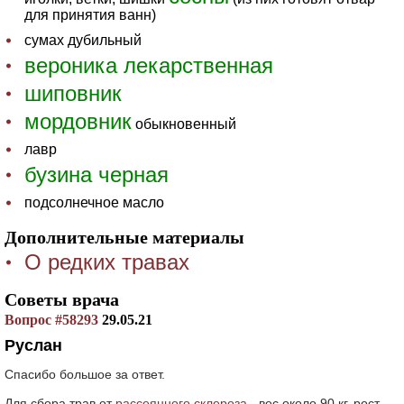
для принятия ванн)
сумах дубильный
вероника лекарственная
шиповник
мордовник
обыкновенный
лавр
бузина черная
подсолнечное масло
Дополнительные материалы
О редких травах
Советы врача
Вопрос #58293
29.05.21
Руслан
Спасибо большое за ответ.
Для сбора трав от
рассеянного склероза
- вес около 90 кг, рост