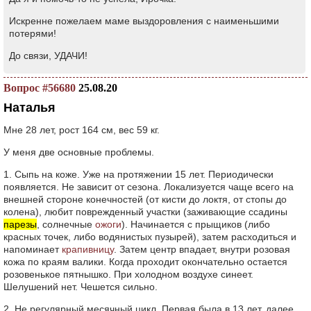
Искренне пожелаем маме выздоровления с наименьшими
потерями!
До связи, УДАЧИ!
Вопрос #56680
25.08.20
Наталья
Мне 28 лет, рост 164 см, вес 59 кг.
У меня две основные проблемы.
1. Сыпь на коже. Уже на протяжении 15 лет. Периодически
появляется. Не зависит от сезона. Локализуется чаще всего на
внешней стороне конечностей (от кисти до локтя, от стопы до
колена), любит поврежденный участки (заживающие ссадины
парезы
, солнечные
ожоги
). Начинается с прыщиков (либо
красных точек, либо водянистых пузырей), затем расходиться и
напоминает
крапивницу
. Затем центр впадает, внутри розовая
кожа по краям валики. Когда проходит окончательно остается
розовенькое пятнышко. При холодном воздухе синеет.
Шелушений нет. Чешется сильно.
2. Не регулярный месячный цикл. Первая была в 13 лет, далее