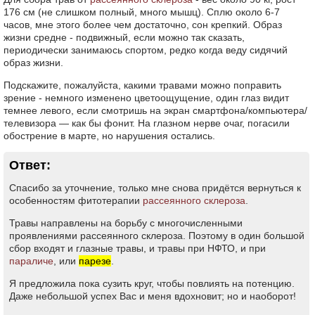
176 см (не слишком полный, много мышц). Сплю около 6-7
часов, мне этого более чем достаточно, сон крепкий. Образ
жизни средне - подвижный, если можно так сказать,
периодически занимаюсь спортом, редко когда веду сидячий
образ жизни.
Подскажите, пожалуйста, какими травами можно поправить
зрение - немного изменено цветоощущение, один глаз видит
темнее левого, если смотришь на экран смартфона/компьютера/
телевизора — как бы фонит. На глазном нерве очаг, погасили
обострение в марте, но нарушения остались.
Ответ:
Спасибо за уточнение, только мне снова придётся вернуться к
особенностям фитотерапии
рассеянного склероза
.
Травы направлены на борьбу с многочисленными
проявлениями рассеянного склероза. Поэтому в один большой
сбор входят и глазные травы, и травы при НФТО, и при
параличе
, или
парезе
.
Я предложила пока сузить круг, чтобы повлиять на потенцию.
Даже небольшой успех Вас и меня вдохновит; но и наоборот!