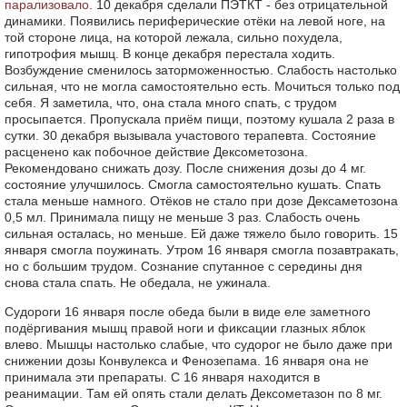
парализовало
. 10 декабря сделали ПЭТКТ - без отрицательной
динамики. Появились периферические отёки на левой ноге, на
той стороне лица, на которой лежала, сильно похудела,
гипотрофия мышц. В конце декабря перестала ходить.
Возбуждение сменилось заторможенностью. Слабость настолько
сильная, что не могла самостоятельно есть. Мочиться только под
себя. Я заметила, что, она стала много спать, с трудом
просыпается. Пропускала приём пищи, поэтому кушала 2 раза в
сутки. 30 декабря вызывала участового терапевта. Состояние
расценено как побочное действие Дексометозона.
Рекомендовано снижать дозу. После снижения дозы до 4 мг.
состояние улучшилось. Смогла самостоятельно кушать. Спать
стала меньше намного. Отёков не стало при дозе Дексаметозона
0,5 мл. Принимала пищу не меньше 3 раз. Слабость очень
сильная осталась, но меньше. Ей даже тяжело было говорить. 15
января смогла поужинать. Утром 16 января смогла позавтракать,
но с большим трудом. Сознание спутанное с середины дня
снова стала спать. Не обедала, не ужинала.
Судороги 16 января после обеда были в виде еле заметного
подёргивания мышц правой ноги и фиксации глазных яблок
влево. Мышцы настолько слабые, что судорог не было даже при
снижении дозы Конвулекса и Фенозепама. 16 января она не
принимала эти препараты. С 16 января находится в
реанимации. Там ей опять стали делать Дексометазон по 8 мг.