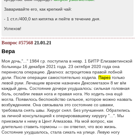
Заваривайте его, как крепкий чай:
- 1 ст.л./400,0 мл кипятка и пейте в течение дня.
Успехов!
Вопрос #57568
21.01.21
Вера
Моя дочь,"..." 1984 г.р. поступила в невр. 1 БИТР Елизаветинской
больницы 16 декабря 2021 года. 23 октября 2020 года она
перенесла операцию. Диагноз: астроцитома правой лобной
доли. После операции самостоятельно ходила.
Парез
только
левой руки. Лечащим врачом назначен Дексометазон 8 мг в/м
каждый день. Состояние дочери ухудшалось: сильная головная
боль, ослабли левая нога и правая нога. Но ходить она ещё
могла. Появилось беспокойство сильное, которое можно назвать
возбуждением. Она связывала это состояние со швами,
требовала снять швы. Хирург снял. Без улучшения. Обратились
за личной консультацией к оперировавшему хирургу "...". Мы
приезжали к нему в Цент Алмазова. На мой вопрос, как
длительно ставить гормоны — он ответил, что всю жизнь.
Состояние ухудшалось, стала сикать на улице. Левую ногу