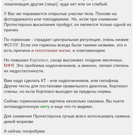
локализация другая (лицо); зуда нет или он слабый.
У Вас же поражаются открытые участки тела. Похоже на
фотодерматоз или токсидермию. Но, если при снижении
Прогестерона высыпания пройдут, он является только одной из
причин.
По гормонам - страдает центральная регуляция, очень низкие
ФСГ/
ЛГ
. Если эти гормоны всегда были такими низкими, это и
есть причина и
гипоплазия матки
, и олигоменореи.
Но повышен
Кортизол
, сахар высоковат, поздние месячных,
МФЯ
. Это проблема надпочечников, а именно, легкая степень
их недостаточности.
Вам надо сделать КТ - или надпочечников, или гипофиза.
Другие тесты для постановки правильного диагноза, Кортизол
слюны, но если Кортизол выходил за пределы нормы.
Сейчас гормональная картина несколько смазана. Вы пьете
антиандрогенную
мяту
и еще что-то видимо.
Для снижения Прогестерона лучше всего использовать семена
дикой моркови.
А сейчас попробуем: