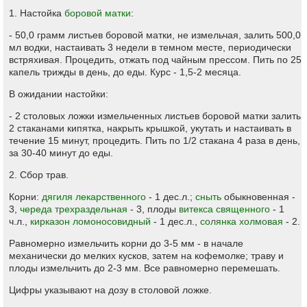
1. Настойка
боровой матки
:
- 50,0 грамм листьев боровой матки, не измельчая, залить 500,0
мл водки, настаивать 3 недели в темном месте, периодически
встряхивая. Процедить, отжать под чайным прессом. Пить по 25
капель трижды в день, до еды. Курс - 1,5-2 месяца.
В ожидании настойки:
- 2 столовых ложки измельченных листьев боровой матки залить
2 стаканами кипятка, накрыть крышкой, укутать и настаивать в
течение 15 минут, процедить. Пить по 1/2 стакана 4 раза в день,
за 30-40 минут до еды.
2. Сбор трав.
Корни:
дягиля лекарственного
- 1 дес.л.;
сныть
обыкновенная -
3,
череда трехраздельная
- 3, плоды
витекса священного
- 1
ч.л.,
кирказон ломоносовидный
- 1 дес.л.,
солянка холмовая
- 2.
Равномерно измельчить корни до 3-5 мм - в начале
механически до мелких кусков, затем на кофемолке; траву и
плоды измельчить до 2-3 мм. Все равномерно перемешать.
Цифры указывают на дозу в столовой ложке.