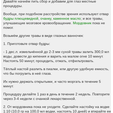
Давайте начнём пить сбор и добавим для глаз местные
процедуры.
Вообще, при подобном расстройстве зрения используют отвар
будры плющевидной
,
очанку
,
каменное масло
; и все травы,
улучшающие мозговое кровообращение.
Мордовник
пока не
помог.
Возьмём другие травы в виде глазных ванночек:
1. Приготовьте отвар будры:
- 1 дес.л. измельчённой до 2-3 мм сухой травы залить 300,0 мл
воды, довести до кипения и варить на малом огне 10 минут.
Настоять 50 минут, процедить, отжать, отфильтровать.
Тёплый настой разлить в пиалки, или другую удобную емкость,
что бы погрузить в неё глаза.
Их нужно держать открытыми, и часто моргать в течение 5
минут.
Процедуру делайте 1 раз в день в течение 2 недель. Повторите
через 3-4 недели с очанкой лекарственной.
2. От мордовника пока не уходите. Сделайте настойку на водке
1:10 (10,0 гр на 100,0 мл водки, настоять 10 дней) и втирайте ее