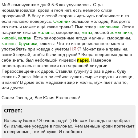
Моё самочувствие дней 5-6 как улучшилось. Стул
нормализовался, крови и гноя нет, есть немного
слизи
прозрачной. В боку с левой стороны чуть-чуть побаливает и то
если неловко повернусь.
Окопник
большой молодец. Как долго
его пить и может ещё какие травы? Пью отвар
шиповника
. Летом
насушили листья
малины
, смородины,
мяты
, лесной
земляники
,
кипрей
,
калган
. Есть замороженные ягода малины, смородины,
калины
,
брусники
, клюквы. Что-то из перечисленного можно
употреблять при ковиде с учётом
НЯК
? Может какие травы на
всякий случай, чтобы были под рукой? Вчера невринома дала о
себе знать, был небольшой лицевой
парез
. Наверное
перестаралась с поклонами на вчерашней литургии
Первоосвещенных даров. Ставила турунту 1 раз в день, буду
ставить 2 раза. Можно ли сейчас кушать сырые фрукты и овощи,
и какие? В доме есть медвежий жир и желчь, муж пьёт или то,
или другое.
Спаси Господи, Вас Юлия Евгеньевна!
Ответ:
Во славу Божью! Я очень рада!:-) Но сам Господь не одобрил
бы излишнее усердие в поклонах. Чем меньше крови притекает
к невриноме, тем ей хуже! И наоборот.