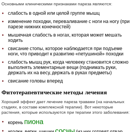
Основными клиническими признаками пареза являются:
слабость в одной или целой группе мышц
изменение походки, переваливание с ноги на ногу (при
парезе нижних конечностей)
мышечная слабость в ногах, которая может мешать
ходить
свисание стопы, которое наблюдается при подъеме
ноги, что приводит к развитию «петушиной» походки
слабость мышц рук, когда человеку становится сложно
выполнять элементарные вещи (поднимать руки,
держать их на весу, держать в руках предметы)
свисание головы вперед
Фитотерапевтические методы лечения
Хороший эффект дает лечение пареза травами (на начальных
стадиях, в составе комплексной терапии). Вот некоторые
растения, которые используются при терапии этого заболевания:
пиона
корень
сосны
иголки, ветки, шишки
(из них готовят отвар