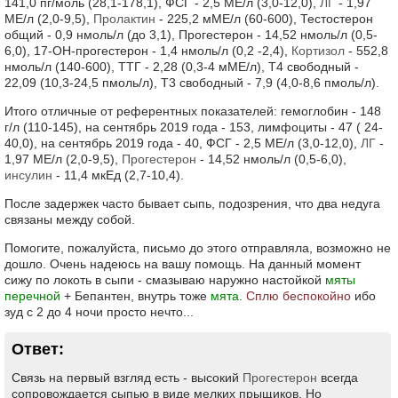
141,0 пг/моль (28,1-178,1), ФСГ - 2,5 МЕ/л (3,0-12,0),
ЛГ
- 1,97
МЕ/л (2,0-9,5),
Пролактин
- 225,2 мМЕ/л (60-600), Тестостерон
общий - 0,9 нмоль/л (до 3,1), Прогестерон - 14,52 нмоль/л (0,5-
6,0), 17-ОН-прогестерон - 1,4 нмоль/л (0,2 -2,4),
Кортизол
- 552,8
нмоль/л (140-600), ТТГ - 2,28 (0,3-4 мМЕ/л), Т4 свободный -
22,09 (10,3-24,5 пмоль/л), Т3 свободный - 7,9 (4,0-8,6 пмоль/л).
Итого отличные от референтных показателей: гемоглобин - 148
г/л (110-145), на сентябрь 2019 года - 153, лимфоциты - 47 ( 24-
40,0), на сентябрь 2019 года - 40, ФСГ - 2,5 МЕ/л (3,0-12,0),
ЛГ
-
1,97 МЕ/л (2,0-9,5),
Прогестерон
- 14,52 нмоль/л (0,5-6,0),
инсулин
- 11,4 мкЕд (2,7-10,4).
После задержек часто бывает сыпь, подозрения, что два недуга
связаны между собой.
Помогите, пожалуйста, письмо до этого отправляла, возможно не
дошло. Очень надеюсь на вашу помощь. На данный момент
сижу по локоть в сыпи - смазываю наружно настойкой
мяты
перечной
+ Бепантен, внутрь тоже
мята
.
Сплю беспокойно
ибо
зуд с 2 до 4 ночи просто нечто...
Ответ:
Связь на первый взгляд есть - высокий
Прогестерон
всегда
сопровождается сыпью в виде мелких прыщиков. Но