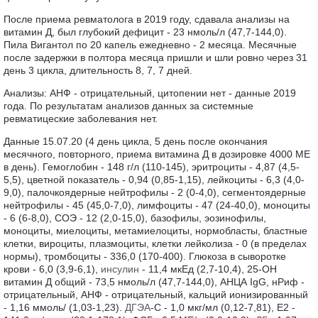
После приема ревматолога в 2019 году, сдавала анализы на
витамин Д, был глубокий дефицит - 23 нмоль/л (47,7-144,0).
Пила Вигантол по 20 капель ежедневно - 2 месяца. Месячные
после задержки в полтора месяца пришли и шли ровно через 31
день 3 цикла, длительность 8, 7, 7 дней.
Анализы: АНФ - отрицательный, цитопении нет - данные 2019
года. По результатам анализов данных за системные
ревматицеские заболевания нет.
Данные 15.07.20 (4 день цикла, 5 день после окончания
месячного, повторного, приема витамина Д в дозировке 4000 МЕ
в день). Гемоглобин - 148 г/л (110-145), эритроциты - 4,87 (4,5-
5,5), цветной показатель - 0,94 (0,85-1,15), лейкоциты - 6,3 (4,0-
9,0), палочкоядерные нейтрофилы - 2 (0-4,0), сегментоядерные
нейтрофилы - 45 (45,0-7,0), лимфоциты - 47 (24-40,0), моноциты
- 6 (6-8,0), СОЭ - 12 (2,0-15,0), базофилы, эозинофилы,
моноциты, миелоциты, метамиелоциты, нормобласты, бластные
клетки, вироциты, плазмоциты, клетки лейколиза - 0 (в пределах
нормы), тромбоциты - 336,0 (170-400). Глюкоза в сыворотке
крови - 6,0 (3,9-6,1),
инсулин
- 11,4 мкЕд (2,7-10,4), 25-ОН
витамин Д общий - 73,5 нмоль/л (47,7-144,0), АНЦА IgG, нРиф -
отрицательный, АНФ - отрицательный, кальций ионизированный
- 1,16 ммоль/ (1,03-1,23).
ДГЭА
-С - 1,0 мкг/мл (0,12-7,81), Е2 -