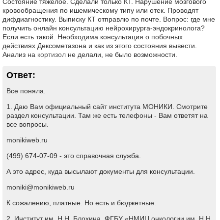
Состояние тяжелое. Сделали только КТ. Нарушение мозгового
кровообращения по ишемическому типу или отек. Проводят
дифдиагностику. Выписку КТ отправлю по почте. Вопрос: где мне
получить онлайн консультацию нейрохирурга-эндокринолога?
Если есть такой. Необходима консультация о побочных
действиях Дексометазона и как из этого состояния вывести.
Анализ на
кортизол
не делали, не было возможности.
Ответ:
Все поняла.
1. Даю Вам официальный сайт института МОНИКИ. Смотрите
раздел консультации. Там же есть телефоны - Вам ответят на
все вопросы.
monikiweb.ru
(499) 674-07-09 - это справочная служба.
А это адрес, куда высылают документы для консультации.
moniki@monikiweb.ru
К сожалению, платные. Но есть и бюджетные.
2. Институт им. Н.Н. Блохина. ФГБУ «НМИЦ онкологии им. Н.Н.