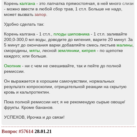
Корень
калгана
- это лапчатка прямостоячая, в ней много
слизи
- можно ввести в любой сбор трав, 1 ст.л. Больше не надо,
может вызвать
запор
.
Удобно сделать так:
Корень калгана - 1 ст.л.,
плоды шиповника
- 1 ст.л. заливайте
200,0-300,0 мл воды, доводите до кипения, варите 20 минут. За
5 минут до окончания варки добавляйте смесь листьев
малины
,
смородины,
мяты
, лесной
земляники
,
кипрея
- по щепотке
каждого; или больше.
Окопник
- ни с чем не смешивайте, так и пейте до полной
ремиссии.
Он выражается в хорошем самочувствии, нормальных
результатх копроскопии, отрицательной реакции на скрытую
кровь и кальпротектин.
Пока полной ремиссии нет, я не рекомендую сырые овощи/
фрукты. Кроме бананов.
УСПЕХОВ, Ирочка и до связи!
Вопрос #57614
28.01.21