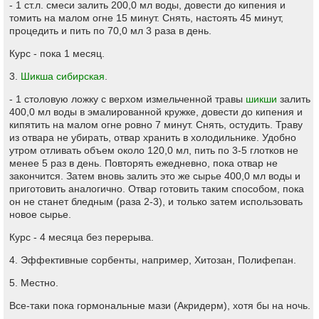
- 1 ст.л. смеси залить 200,0 мл воды, довести до кипения и
томить на малом огне 15 минут. Снять, настоять 45 минут,
процедить и пить по 70,0 мл 3 раза в день.
Курс - пока 1 месяц.
3.
Шикша сибирская
.
- 1 столовую ложку с верхом измельченной травы
шикши
залить
400,0 мл воды в эмалированной кружке, довести до кипения и
кипятить на малом огне ровно 7 минут. Снять, остудить. Траву
из отвара не убирать, отвар хранить в холодильнике. Удобно
утром отливать объем около 120,0 мл, пить по 3-5 глотков не
менее 5 раз в день. Повторять ежедневно, пока отвар не
закончится. Затем вновь залить это же сырье 400,0 мл воды и
приготовить аналогично. Отвар готовить таким способом, пока
он не станет бледным (раза 2-3), и только затем использовать
новое сырье.
Курс - 4 месяца без перерыва.
4. Эффективные сорбенты, например, Хитозан, Полифепан.
5. Местно.
Все-таки пока гормональные мази (Акридерм), хотя бы на ночь.