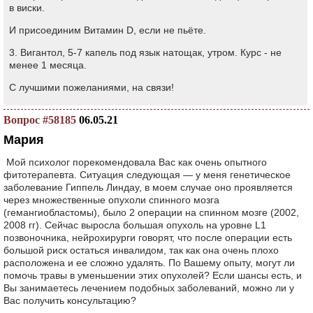
в виски.
И присоединим Витамин D, если не пьёте.
3. Вигантол, 5-7 капель под язык натощак, утром. Курс - не
менее 1 месяца.
С лучшими пожеланиями, на связи!
Вопрос #58185
06.05.21
Мария
Мой психолог порекомендовала Вас как очень опытного
фитотерапевта. Ситуация следующая — у меня генетическое
заболевание Гиппель Линдау, в моем случае оно проявляется
через множественные опухоли спинного мозга
(гемангиобластомы), было 2 операции на спинном мозге (2002,
2008 гг). Сейчас выросла большая опухоль на уровне L1
позвоночника, нейрохирурги говорят, что после операции есть
большой риск остаться инвалидом, так как она очень плохо
расположена и ее сложно удалять. По Вашему опыту, могут ли
помочь травы в уменьшении этих опухолей? Если шансы есть, и
Вы занимаетесь лечением подобных заболеваний, можно ли у
Вас получить консультацию?