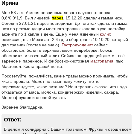
Ирина
Мне 58 лет. У меня невринома левого слухового нерва
0,8*0,9*1,9. Был лицевой
парез
. 15.12.20 сделали гамма нож.
Сегодня 27.01.21 парез повторился. До того как сделали гамма
нож по рекомендации местного травник капала в ухо настойку
аконита по 1 капле в день. Ещё у меня язвенный
колит
,
ремиссия, пью Мезавант 2,4 гр, и сбор трав с 10.10.20, который
дал травник (состав не знаю).
Гастродуоденит
сейчас
обострился, болит в верхнем левом подреберье, боюсь
обострится и язвенный колит. Сейчас на щадящей диете - всё
варёное и паренное. И фиброзно-кистозная
мастопатия
, пью
Мастопол. Киста правой почки.
Посоветуйте, пожалуйста, какие травы можно принимать, чтобы
кисты прошли. Может по язвенному колиту что-то
порекомендуете, какое питание? Наш травник сказал, что надо
отказаться от мяса, молока, кондитерских изделий, сахара.
Много фруктов и овощей кушать.
Заранее благодарна.
Ответ:
В целом я солидарна с Вашим травником. Фрукты и овощи всем