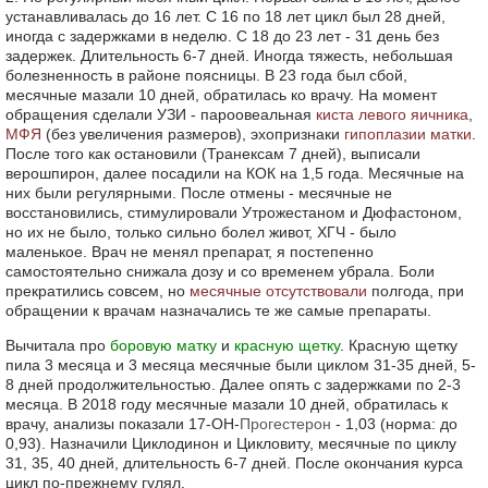
устанавливалась до 16 лет. С 16 по 18 лет цикл был 28 дней,
иногда с задержками в неделю. С 18 до 23 лет - 31 день без
задержек. Длительность 6-7 дней. Иногда тяжесть, небольшая
болезненность в районе поясницы. В 23 года был сбой,
месячные мазали 10 дней, обратилась ко врачу. На момент
обращения сделали УЗИ - пароовеальная
киста левого яичника
,
МФЯ
(без увеличения размеров), эхопризнаки
гипоплазии матки
.
После того как остановили (Транексам 7 дней), выписали
верошпирон, далее посадили на КОК на 1,5 года. Месячные на
них были регулярными. После отмены - месячные не
восстановились, стимулировали Утрожестаном и Дюфастоном,
но их не было, только сильно болел живот, ХГЧ - было
маленькое. Врач не менял препарат, я постепенно
самостоятельно снижала дозу и со временем убрала. Боли
прекратились совсем, но
месячные отсутствовали
полгода, при
обращении к врачам назначались те же самые препараты.
Вычитала про
боровую матку
и
красную щетку
. Красную щетку
пила 3 месяца и 3 месяца месячные были циклом 31-35 дней, 5-
8 дней продолжительностью. Далее опять с задержками по 2-3
месяца. В 2018 году месячные мазали 10 дней, обратилась к
врачу, анализы показали 17-ОН-
Прогестерон
- 1,03 (норма: до
0,93). Назначили Циклодинон и Цикловиту, месячные по циклу
31, 35, 40 дней, длительность 6-7 дней. После окончания курса
цикл по-прежнему гулял.