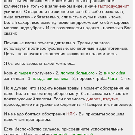
полезны. Но сейчас Вы можете их есть в ограниченном
количестве и только в запеченном виде, иначе
гастродуоденит
усилится. Отварное и не жирное мясо я бы себе позволила,
яйца всмятку - обязательно, слизистые супы и каши - тоже.
Белый сахар, всю выпечку, включая дрожжевой хлеб и коровье
молоко надо убрать. И по возможности надолго - насколько Вас
хватит.
Почечные кисты лечатся длительно. Травы для этого
используют противоопухолевые, мочегонные и адаптогенные.
Цель - не допускать скопления жидкости в полости кисты.
Я бы использовала такой комплекс:
Корни:
пырея
ползучего - 2,
лопуха большого
- 2;
зимолюбка
зонтичная - 1,
плоды шиповника
- 2, порошок гриба
Чага
- 1 ч.л.
Но я думаю, что вводить новые травы в момент обострения не
надо. Боли в левом подреберье могут быть связаны с хвостом
поджелудочной железы. Если появилась
диарея
,
вздутие
,
присоедините натуральные ферменты - Панкреатин, например.
И не надо бояться обострения
НЯК
- Вы прикрыты хорошим
надежным препаратом.
Если беспокойство сильное, присоедините успокоительные
средства. Вам подойдет
кипрей узколистный
.