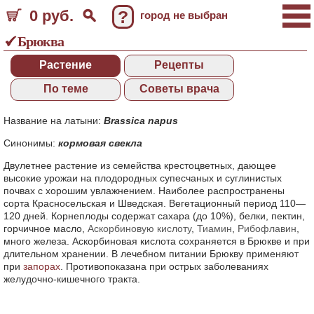
0 руб.
?
город не выбран
Брюква
Растение
Рецепты
По теме
Советы врача
Название на латыни:
Brassica napus
Синонимы:
кормовая свекла
Двулетнее растение из семейства крестоцветных, дающее
высокие урожаи на плодородных супесчаных и суглинистых
почвах с хорошим увлажнением. Наиболее распространены
сорта Красносельская и Шведская. Вегетационный период 110—
120 дней. Корнеплоды содержат сахара (до 10%), белки, пектин,
горчичное масло,
Аскорбиновую кислоту
,
Тиамин
,
Рибофлавин
,
много железа. Аскорбиновая кислота сохраняется в Брюкве и при
длительном хранении. В лечебном питании Брюкву применяют
при
запорах
. Противопоказана при острых заболеваниях
желудочно-кишечного тракта.