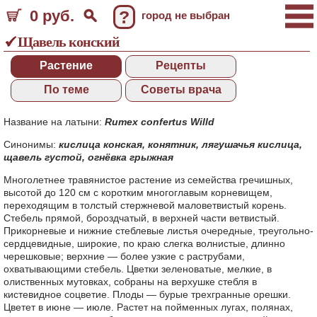
0 руб.
?
город не выбран
Щавель конский
Растение
Рецепты
По теме
Советы врача
Название на латыни:
Rumex confertus Willd
Синонимы:
кислица конская
,
конятник
,
лягушачья кислица
,
щавель густой
,
огнёвка грыжная
Многолетнее травянистое растение из семейства гречишных,
высотой до 120 см с коротким многоглавым корневищем,
переходящим в толстый стержневой маловетвистый корень.
Стебель прямой, бороздчатый, в верхней части ветвистый.
Прикорневые и нижние стеблевые листья очередные, треугольно-
сердцевидные, широкие, по краю слегка волнистые, длинно
черешковые; верхние — более узкие с раструбами,
охватывающими стебель. Цветки зеленоватые, мелкие, в
олиственных мутовках, собраны на верхушке стебля в
кистевидное соцветие. Плоды — бурые трехгранные орешки.
Цветет в июне — июле. Растет на пойменных лугах, полянах,