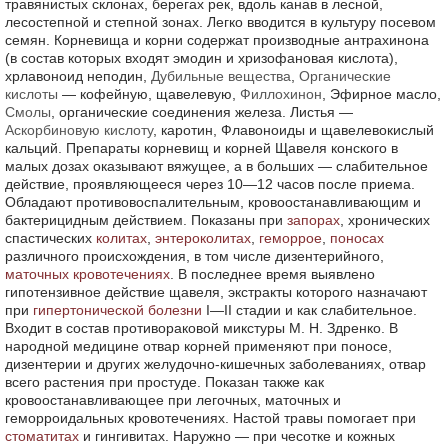
травянистых склонах, берегах рек, вдоль канав в лесной,
лесостепной и степной зонах. Легко вводится в культуру посевом
семян. Корневища и корни содержат производные антрахинона
(в состав которых входят эмодин и хризофановая кислота),
хрлавоноид неподин,
Дубильные вещества
,
Органические
кислоты
— кофейную, щавелевую,
Филлохинон
, Эфирное масло,
Смолы
, органические соединения железа. Листья —
Аскорбиновую кислоту
, каротин, Флавоноиды и щавелевокислый
кальций. Препараты корневищ и корней Щавеля конского в
малых дозах оказывают вяжущее, а в больших — слабительное
действие, проявляющееся через 10—12 часов после приема.
Обладают противовоспалительным, кровоостанавливающим и
бактерицидным действием. Показаны при
запорах
, хронических
спастических
колитах
,
энтероколитах
,
геморрое
,
поносах
различного происхождения, в том числе дизентерийного,
маточных кровотечениях
. В последнее время выявлено
гипотензивное действие щавеля, экстракты которого назначают
при
гипертонической болезни
I—II стадии и как слабительное.
Входит в состав противораковой микстуры М. Н. Здренко. В
народной медицине отвар корней применяют при поносе,
дизентерии и других желудочно-кишечных заболеваниях, отвар
всего растения при простуде. Показан также как
кровоостанавливающее при легочных, маточных и
геморроидальных кровотечениях. Настой травы помогает при
стоматитах
и гингивитах. Наружно — при чесотке и кожных