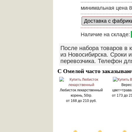
минимальная цена 8
Наличие на складе:
После набора товаров в 
из Новосибирска. Сроки и
перевозчика. Телефон дл
С Омелой часто заказываю
Верес
Любисток лекарственный
цвет+трава 
корень, 50гр.
от
173
до
2
от
168
до
210
руб.