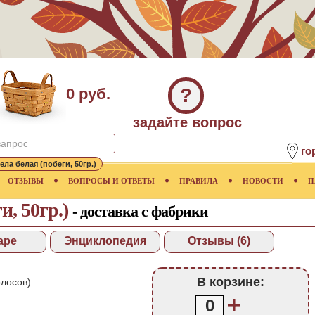
?
0 руб.
задайте вопрос
го
ела белая (побеги, 50гр.)
ОТЗЫВЫ
ВОПРОСЫ И ОТВЕТЫ
ПРАВИЛА
НОВОСТИ
П
и, 50гр.)
- доставка с фабрики
аре
Энциклопедия
Отзывы (6)
В корзине:
лосов)
0
.