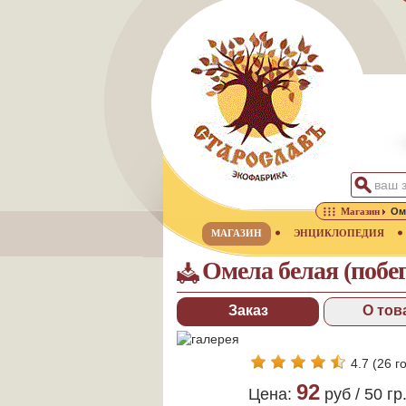
Магазин
Ом
МАГАЗИН
ЭНЦИКЛОПЕДИЯ
Омела белая (побег
Заказ
О тов
4.7
(
26
го
92
Цена:
руб /
50 гр