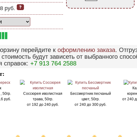
8 руб.
корзину перейдите к
оформлению заказа
. Отгру
 стоимость будут зависеть от выбранного спосо
я справок:
+7 913 764 2588
т:
к
Ка
, 50гр.
Соссюрея иволистная
Бессмертник песчаный
корен
16
руб.
трава, 50гр.
цвет, 50гр.
от
240
д
от
192
до
240
руб.
от
240
до
300
руб.