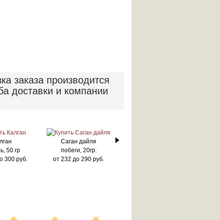
зка заказа производится
ба доставки и компании
лган
Саган дайля
ь, 50 гр
побеги, 20гр.
о
300
руб.
от
232
до
290
руб.