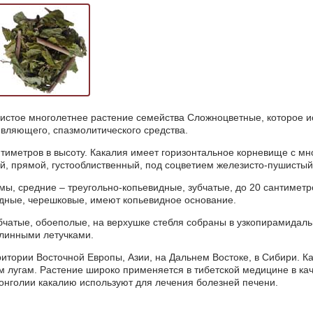
нистое многолетнее растение семейства Сложноцветные, которое 
ивляющего, спазмолитического средства.
нтиметров в высоту. Какалия имеет горизонтальное корневище с 
ий, прямой, густооблиственный, под соцветием железисто-пушистый
, средние – треугольно-копьевидные, зубчатые, до 20 сантиметров
дные, черешковые, имеют копьевидное основание.
убчатые, обоеполые, на верхушке стебля собраны в узкопирамидал
длинными летучками.
итории Восточной Европы, Азии, на Дальнем Востоке, в Сибири. Ка
ым лугам. Растение широко применяется в тибетской медицине в к
онголии какалию используют для лечения болезней печени.