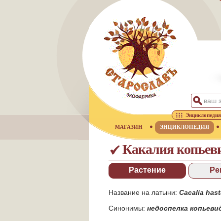
Энциклопедия
МАГАЗИН
ЭНЦИКЛОПЕДИЯ
Какалия копьев
Растение
Ре
Название на латыни:
Cacalia hast
Синонимы:
недоспелка копьеви