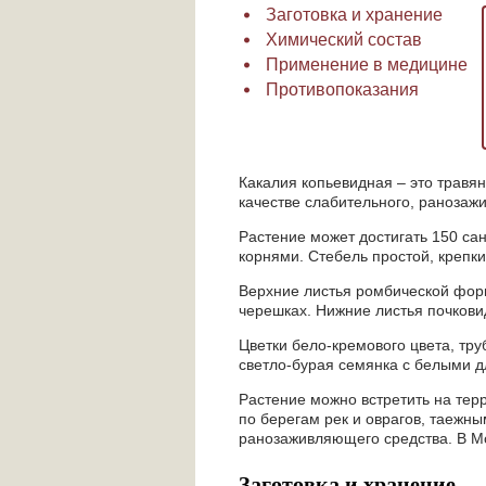
Заготовка и хранение
Химический состав
Применение в медицине
Противопоказания
Какалия копьевидная – это травя
качестве слабительного, ранозаж
Растение может достигать 150 са
корнями. Стебель простой, крепк
Верхние листья ромбической формы
черешках. Нижние листья почкови
Цветки бело-кремового цвета, тр
светло-бурая семянка с белыми 
Растение можно встретить на терр
по берегам рек и оврагов, таежн
ранозаживляющего средства. В М
Заготовка и хранение