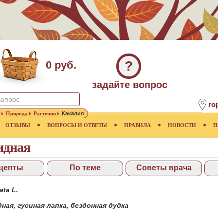
?
0 руб.
задайте вопрос
го
Природа
Растения
Какалия
ОТЗЫВЫ
ВОПРОСЫ И ОТВЕТЫ
ПРАВИЛА
НОВОСТИ
П
идная
цепты
По теме
Советы врача
ata L.
дная
,
гусиная лапка
,
бездонная дудка