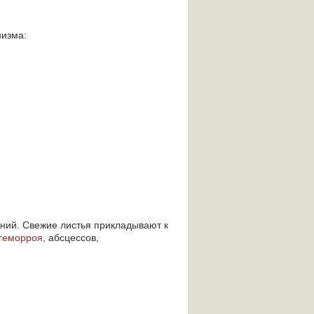
низма:
ений. Свежие листья прикладывают к
геморроя
, абсцессов,