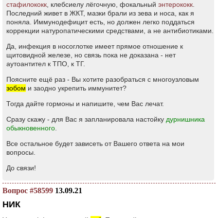
стафилококк
, клебсиелу лёгочную, фокальный
энтерококк
.
Последний живет в ЖКТ, мазки брали из зева и носа, как я
поняла. Иммунодефицит есть, но должен легко поддаться
коррекции натуропатическими средствами, а не антибиотиками.
Да, инфекция в носоглотке имеет прямое отношение к
щитовидной железе, но связь пока не доказана - нет
аутоантител к ТПО, к ТГ.
Поясните ещё раз - Вы хотите разобраться с многоузловым
зобом
и заодно укрепить иммунитет?
Тогда дайте гормоны и напишите, чем Вас лечат.
Сразу скажу - для Вас я запланировала настойку
дурнишника
обыкновенного
.
Все остальное будет зависеть от Вашего ответа на мои
вопросы.
До связи!
Вопрос #58599
13.09.21
НИК