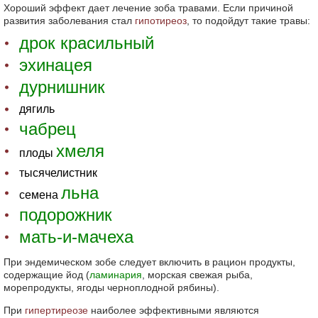
Хороший эффект дает лечение зоба травами. Если причиной
развития заболевания стал
гипотиреоз
, то подойдут такие травы:
дрок красильный
эхинацея
дурнишник
дягиль
чабрец
хмеля
плоды
тысячелистник
льна
семена
подорожник
мать-и-мачеха
При эндемическом зобе следует включить в рацион продукты,
содержащие йод (
ламинария
, морская свежая рыба,
морепродукты, ягоды черноплодной рябины).
При
гипертиреозе
наиболее эффективными являются