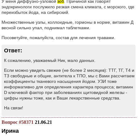
У меня диффузно-узловой
зоб
. Причиной как говорят
эндокринологи послужило резкая смена климата, с морского, где
переизбыток йода, на сибирский.
Множественные узлы, коллоидные, гормоны в норме, витамин Д
весной сильно упал, поднимал таблетками.
Посоветуйте, пожалуйста, состав для лечения травами.
Ответ:
К сожалению, уважаемый Ник, мало данных.
Если можно увидеть свежие (не более 2 месяцев): ТТГ, ТГ, Т4 и
Т3 свободные и общие, антитела к ТПО, мы с Вами рассчитаем
коэффициенты тканевого насыщения йодом. УЗИ тоже
информативно для определения характера процесса; витамин
D ключевой фактор при заболеваниях щитовидной железы -
цифры нужны тоже, как и Ваши лекарственные средства.
На связи!
Вопрос #58371
21.06.21
Ирина