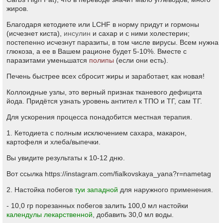
жиров.
Благодаря кетодиете или LCHF в норму придут и гормоны
(исчезнет киста),
инсулин
и сахар и с ними холестерин;
постепенно исчезнут паразиты, в том числе вирусы. Всем нужна
глюкоза, а ее в Вашем рационе будет 5-10%. Вместе с
паразитами уменьшатся
полипы
(если они есть).
Печень быстрее всех сбросит жиры и заработает, как новая!
Коллоидные узлы, это верный признак тканевого дефицита
йода. Придётся узнать уровень антител к ТПО и ТГ, сам ТГ.
Для ускорения процесса понадобится местная терапия.
1. Кетодиета с полным исключением сахара, макарон,
картофеля и хлеба/выпечки.
Вы увидите результаты к 10-12 дню.
Вот ссылка https://instagram.com/fialkovskaya_yana?r=nametag
2. Настойка побегов
туи западной
для наружного применения.
- 10,0 гр порезанных побегов залить 100,0 мл настойки
календулы лекарственной
, добавить 30,0 мл воды.