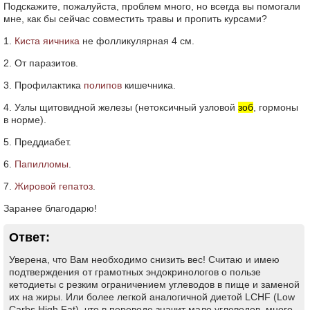
Подскажите, пожалуйста, проблем много, но всегда вы помогали
мне, как бы сейчас совместить травы и пропить курсами?
1.
Киста яичника
не фолликулярная 4 см.
2. От паразитов.
3. Профилактика
полипов
кишечника.
4. Узлы щитовидной железы (нетоксичный узловой
зоб
, гормоны
в норме).
5. Преддиабет.
6.
Папилломы
.
7.
Жировой гепатоз
.
Заранее благодарю!
Ответ:
Уверена, что Вам необходимо снизить вес! Считаю и имею
подтверждения от грамотных эндокринологов о пользе
кетодиеты с резким ограничением углеводов в пище и заменой
их на жиры. Или более легкой аналогичной диетой LCHF (Low
Carbs High Fat), что в переводе значит мало углеводов, много