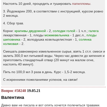
Настоять 10 дней, процедить и тушировать
папилломы
.
3. Йодомарин 200, в соответствии с инструкцией, курсом ровно
2 месяца.
4. Сбор трав.
Корни:
крапивы двудомной
- 2,
солодки голой
- 1 ч.л.;
галега
лекарственная - 1, плоды
можжевельника
- 1 дес.л.,
плоды
шиповника
- 2, володушка козельцелистная - 1,
солянка
холмовая
- 2.
Смешать равномерно измельченное сырье, взять 1 ст.л. смеси и
залить 300,0 мл питьевой воды. Через час довести до кипения и
приготовить стандартный отвар (20 минут на малом огне,
настоять 40 минут).
Пить по 100,0 мл 3 раза в день. Курс - 1,5-2 месяца.
С искренними пожеланиями успехов, на связи!
Вопрос #58248
19.05.21
Валентина
Давно вам не писала и вот опять хочется полечиться травами.