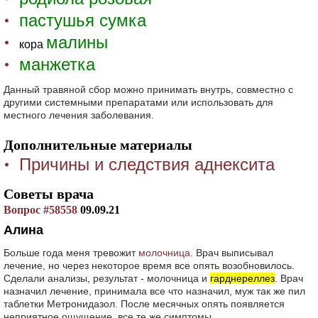
пастушья сумка
малины
кора
манжетка
Данный травяной сбор можно принимать внутрь, совместно с
другими системными препаратами или использовать для
местного лечения заболевания.
Дополнительные материалы
Причины и следствия аднексита
Советы врача
Вопрос #58558
09.09.21
Алина
Больше года меня тревожит
молочница
. Врач выписывал
лечение, но через некоторое время все опять возобновилось.
Сделали анализы, результат - молочница и
гарднереллез
. Врач
назначил лечение, принимала все что назначил, муж так же пил
таблетки Метронидазол. После месячных опять появляется
неприятное ощущение, все те же симптомы.