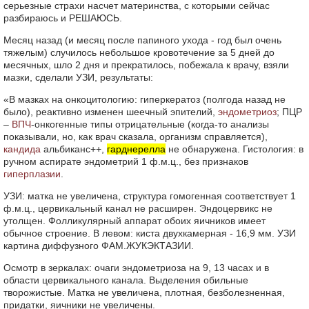
серьезные страхи насчет материнства, с которыми сейчас
разбираюсь и РЕШАЮСЬ.
Месяц назад (и месяц после папиного ухода - год был очень
тяжелым) случилось небольшое кровотечение за 5 дней до
месячных, шло 2 дня и прекратилось, побежала к врачу, взяли
мазки, сделали УЗИ, результаты:
«В мазках на онкоцитологию: гиперкератоз (полгода назад не
было), реактивно изменен шеечный эпителий,
эндометриоз
; ПЦР
–
ВПЧ
-онкогенные типы отрицательные (когда-то анализы
показывали, но, как врач сказала, организм справляется),
кандида
альбиканс++,
гарднерелла
не обнаружена. Гистология: в
ручном аспирате эндометрий 1 ф.м.ц., без признаков
гиперплазии
.
УЗИ: матка не увеличена, структура гомогенная соответствует 1
ф.м.ц., цервикальный канал не расширен. Эндоцервикс не
утолщен. Фолликулярный аппарат обоих яичников имеет
обычное строение. В левом: киста двухкамерная - 16,9 мм. УЗИ
картина диффузного ФАМ.ЖУКЭКТАЗИИ.
Осмотр в зеркалах: очаги эндометриоза на 9, 13 часах и в
области цервикального канала. Выделения обильные
творожистые. Матка не увеличена, плотная, безболезненная,
придатки, яичники не увеличены.