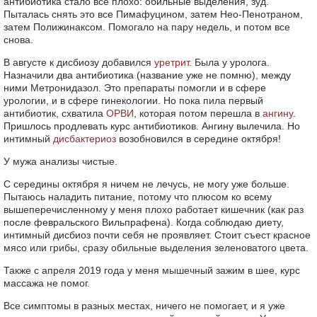
антибиотика стало все плохо: обильные выделения, зуд.
Пыталась снять это все Пимафуцином, затем Нео-Пенотраном,
затем Полижинаксом. Помогало на пару недель, и потом все
снова.
В августе к дисбиозу добавился
уретрит
. Была у уролога.
Назначили два антибиотика (название уже не помню), между
ними Метронидазол. Это препараты помогли и в сфере
урологии, и в сфере гинекологии. Но пока пила первый
антибиотик, схватила
ОРВИ
, которая потом перешла в
ангину
.
Пришлось продлевать курс антибиотиков. Ангину вылечила. Но
интимный
дисбактериоз
возобновился в середине октября!
У мужа анализы чистые.
С середины октября я ничем не лечусь, не могу уже больше.
Пытаюсь наладить питание, потому что плюсом ко всему
вышеперечисленному у меня плохо работает кишечник (как раз
после февральского Вильпрафена). Когда соблюдаю диету,
интимный дисбиоз почти себя не проявляет. Стоит съест красное
мясо или грибы, сразу обильные выделения зеленоватого цвета.
Также с апреля 2019 года у меня мышечный зажим в шее, курс
массажа не помог.
Все симптомы в разных местах, ничего не помогает, и я уже