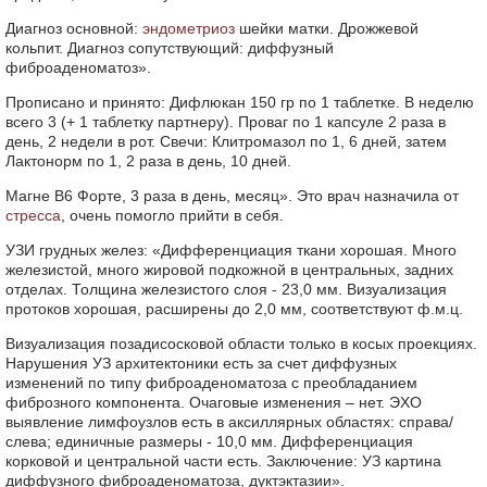
Диагноз основной:
эндометриоз
шейки матки. Дрожжевой
кольпит. Диагноз сопутствующий: диффузный
фиброаденоматоз».
Прописано и принято: Дифлюкан 150 гр по 1 таблетке. В неделю
всего 3 (+ 1 таблетку партнеру). Проваг по 1 капсуле 2 раза в
день, 2 недели в рот. Свечи: Клитромазол по 1, 6 дней, затем
Лактонорм по 1, 2 раза в день, 10 дней.
Магне В6 Форте, 3 раза в день, месяц». Это врач назначила от
стресса
, очень помогло прийти в себя.
УЗИ грудных желез: «Дифференциация ткани хорошая. Много
железистой, много жировой подкожной в центральных, задних
отделах. Толщина железистого слоя - 23,0 мм. Визуализация
протоков хорошая, расширены до 2,0 мм, соответствуют ф.м.ц.
Визуализация позадисосковой области только в косых проекциях.
Нарушения УЗ архитектоники есть за счет диффузных
изменений по типу фиброаденоматоза с преобладанием
фиброзного компонента. Очаговые изменения – нет. ЭХО
выявление лимфоузлов есть в аксиллярных областях: справа/
слева; единичные размеры - 10,0 мм. Дифференциация
корковой и центральной части есть. Заключение: УЗ картина
диффузного фиброаденоматоза, дуктэктазии».