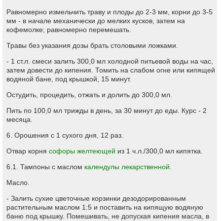
Равномерно измельчить траву и плоды до 2-3 мм, корни до 3-5
мм - в начале механически до мелких кусков, затем на
кофемолке; равномерно перемешать.
Травы без указания дозы брать столовыми ложками.
- 1 ст.л. смеси залить 300,0 мл холодной питьевой воды на час,
затем довести до кипения. Томить на слабом огне или кипящей
водяной бане, под крышкой, 15 минут.
Остудить, процедить, отжать и долить до 300,0 мл.
Пить по 100,0 мл трижды в день, за 30 минут до еды. Курс - 2
месяца.
6. Орошения с 1 сухого дня, 12 раз.
Отвар корня
софоры желтеющей
из 1 ч.л./300,0 мл кипятка.
6.1. Тампоны с маслом
календулы лекарственной
.
Масло.
- Залить сухие цветочные корзинки дезодорированным
растительным маслом 1:5 и поставить на кипящую водяную
баню под крышку. Помешивать, не допуская кипения масла, в