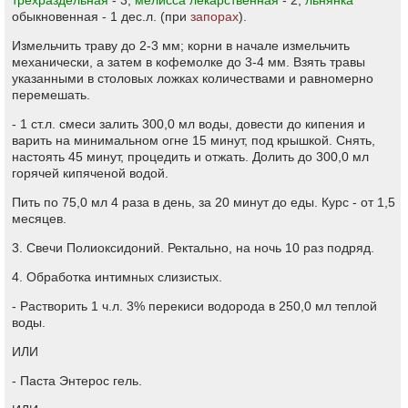
трехраздельная
- 3,
мелисса лекарственная
- 2,
льнянка
обыкновенная - 1 дес.л. (при
запорах
).
Измельчить траву до 2-3 мм; корни в начале измельчить
механически, а затем в кофемолке до 3-4 мм. Взять травы
указанными в столовых ложках количествами и равномерно
перемешать.
- 1 ст.л. смеси залить 300,0 мл воды, довести до кипения и
варить на минимальном огне 15 минут, под крышкой. Снять,
настоять 45 минут, процедить и отжать. Долить до 300,0 мл
горячей кипяченой водой.
Пить по 75,0 мл 4 раза в день, за 20 минут до еды. Курс - от 1,5
месяцев.
3. Свечи Полиоксидоний. Ректально, на ночь 10 раз подряд.
4. Обработка интимных слизистых.
- Растворить 1 ч.л. 3% перекиси водорода в 250,0 мл теплой
воды.
ИЛИ
- Паста Энтерос гель.