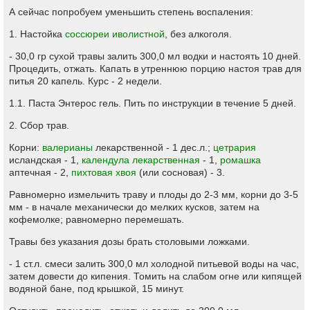
А сейчас попробуем уменьшить степень воспаления:
1. Настойка
соссюреи иволистной
, без алкоголя.
- 30,0 гр сухой травы залить 300,0 мл водки и настоять 10 дней.
Процедить, отжать. Капать в утреннюю порцию настоя трав для
питья 20 капель. Курс - 2 недели.
1.1. Паста Энтерос гель. Пить по инструкции в течение 5 дней.
2. Сбор трав.
Корни:
валерианы
лекарственной - 1 дес.л.;
цетрария
исландская - 1,
календула лекарственная
- 1,
ромашка
аптечная - 2,
пихтовая хвоя
(или сосновая) - 3.
Равномерно измельчить траву и плоды до 2-3 мм, корни до 3-5
мм - в начале механически до мелких кусков, затем на
кофемолке; равномерно перемешать.
Травы без указания дозы брать столовыми ложками.
- 1 ст.л. смеси залить 300,0 мл холодной питьевой воды на час,
затем довести до кипения. Томить на слабом огне или кипящей
водяной бане, под крышкой, 15 минут.