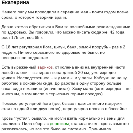
Екатерина
Нашего папу мы проводили в середине мая - почти годом позже
срока, о котором говорили врачи.
Давно хотела обратиться к Вам за волшебными рекомендациями
по здоровью. Вы говорили, что можно писать сюда же. 42 года,
рост 175 см, вес 65 кг.
С 18 лет регулярная йога, цигун, баня, зимой прорубь - раз в 2
недели. Ничего серьезного по здоровью не было, но
несерьезное подрастает.
Есть выраженный
варикоз
, от колена вниз на внутренней части
левой голени – выпирает вена длиной 20 см, уже изрядно
кривая. Наследственное – и у мамы, и у папы. Каблуки не ношу,
работаю в основном сидя. До работы в одну сторону больше
часа, сидя в машине (иначе никак). Хожу мало (хотя изредко – по
много км, в том числе в серьезных горных походах).
Помимо регулярной йоги (где, бывает, дается много нагрузки
стоя на одной или двух ногах), нерегулярно плаваю в бассейне.
Кровь "густая", бывало, не могли взять нормально из вены для
анализов. Пила сборы с
донником
, ставила пчел - кровь заметно
разжижалась, но все это было не системно. Принимала