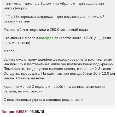
- интимная гигиена с Таном или Айраном - для заселения
микрофлорой.
- "-" с 3% перекиси водорода - для восстановления кислой
реакции вагины.
Развести 1 ч.л. перекиси в 250,0 мл теплой воды.
- тампоны с маслом
шалфея
лекарственного, 12-20 д.ц. (если
есть месячные).
Масло.
Залить сухую траву шалфея дезодорированным растительным
маслом 1:5 и поставить на кипящую водяную баню под крышку.
Помешивать, не допуская кипения масла, в течение 2-3 часов.
Остудить, процедить. На один тампон понадобится 10,0-12,0 мл
масла. Ставить на ночь.
Курс - не менее 2 недель и перейти на вагинальные свечи
Залаин, по инструкции.
С пожеланиями удачи и хороших результатов!
Вопрос #49830
06.08.18