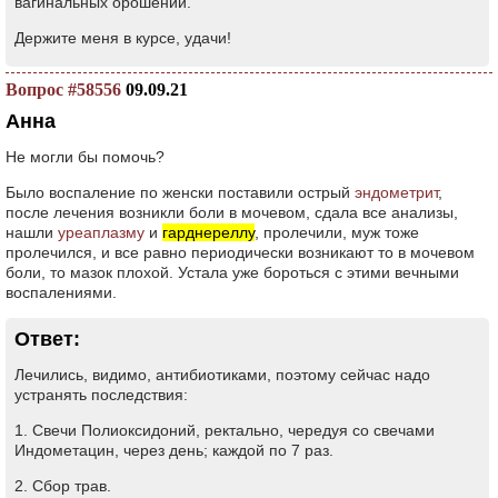
вагинальных орошений.
Держите меня в курсе, удачи!
Вопрос #58556
09.09.21
Анна
Не могли бы помочь?
Было воспаление по женски поставили острый
эндометрит
,
после лечения возникли боли в мочевом, сдала все анализы,
нашли
уреаплазму
и
гарднереллу
, пролечили, муж тоже
пролечился, и все равно периодически возникают то в мочевом
боли, то мазок плохой. Устала уже бороться с этими вечными
воспалениями.
Ответ:
Лечились, видимо, антибиотиками, поэтому сейчас надо
устранять последствия:
1. Свечи Полиоксидоний, ректально, чередуя со свечами
Индометацин, через день; каждой по 7 раз.
2. Сбор трав.