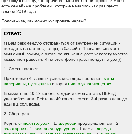
прихожу к выводу, что причина - мой затяжной стресс. У меня
есть семейные проблемы, которые начались как раз где-то
весной 2019 года.
Подскажите, как можно купировать нервы?
Ответ:
Я Вам рекомендую отстраниться от внутренней ситуации -
походить на фитнес, танцы, в бассейн. Плавание снимает
мышечный зажим, а активное движение дает человеку чувство
мышечной радости. И на этом фоне травы пойдут на ура!))
1. Смесь настоек.
Приготовьте 4 главных успокаивающих настойки -
мяты
,
валерианы
,
пустырника
и корня
пиона уклоняющегося
.
Возьмите по 10-12 капель каждой и смешайте их ПЕРЕД
употреблением. Пейте по 40 капель смеси, 3-4 раза в день до
еды в 1 ст.л. воды.
2. Сбор трав.
Корни:
синюхи голубой
- 1;
зверобой
продырявленный - 2,
золотарник
- 1,
эхинацея пурпурная
- 1 дес.л.,
череда