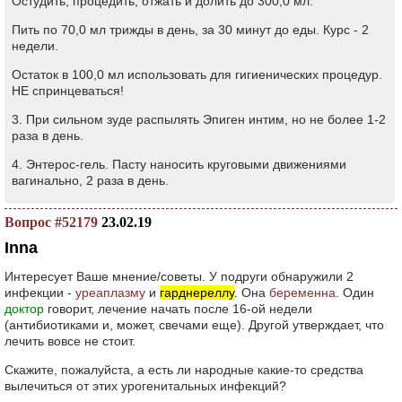
Остудить, процедить, отжать и долить до 300,0 мл.
Пить по 70,0 мл трижды в день, за 30 минут до еды. Курс - 2
недели.
Остаток в 100,0 мл использовать для гигиенических процедур.
НЕ спринцеваться!
3. При сильном зуде распылять Эпиген интим, но не более 1-2
раза в день.
4. Энтерос-гель. Пасту наносить круговыми движениями
вагинально, 2 раза в день.
Вопрос #52179
23.02.19
Inna
Интересует Ваше мнение/советы. У подруги обнаружили 2
инфекции -
уреаплазму
и
гарднереллу
. Она
беременна
. Один
доктор
говорит, лечение начать после 16-ой недели
(антибиотиками и, может, свечами еще). Другой утверждает, что
лечить вовсе не стоит.
Скажите, пожалуйста, а есть ли народные какие-то средства
вылечиться от этих урогенитальных инфекций?