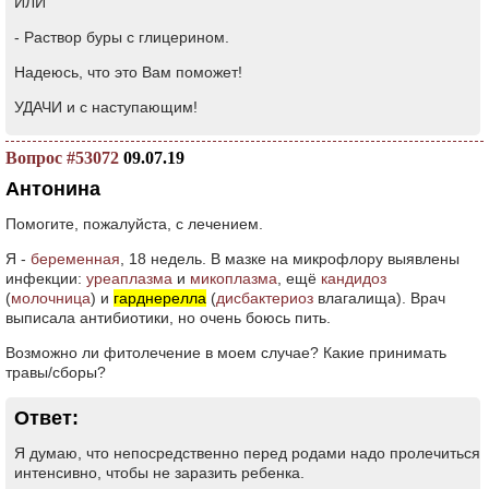
ИЛИ
- Раствор буры с глицерином.
Надеюсь, что это Вам поможет!
УДАЧИ и с наступающим!
Вопрос #53072
09.07.19
Антонина
Помогите, пожалуйста, с лечением.
Я -
беременная
, 18 недель. В мазке на микрофлору выявлены
инфекции:
уреаплазма
и
микоплазма
, ещё
кандидоз
(
молочница
) и
гарднерелла
(
дисбактериоз
влагалища). Врач
выписала антибиотики, но очень боюсь пить.
Возможно ли фитолечение в моем случае? Какие принимать
травы/сборы?
Ответ:
Я думаю, что непосредственно перед родами надо пролечиться
интенсивно, чтобы не заразить ребенка.