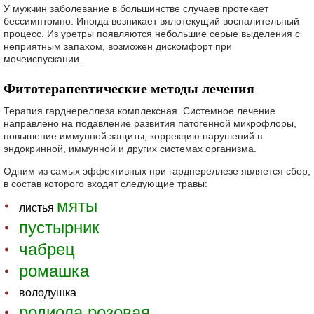
У мужчин заболевание в большинстве случаев протекает
бессимптомно. Иногда возникает вялотекущий воспалительный
процесс. Из уретры появляются небольшие серые выделения с
неприятным запахом, возможен дискомфорт при
мочеиспускании.
Фитотерапевтические методы лечения
Терапия гарднереллеза комплексная. Системное лечение
направлено на подавление развития патогенной микрофлоры,
повышение иммунной защиты, коррекцию нарушений в
эндокринной, иммунной и других системах организма.
Одним из самых эффективных при гарднереллезе является сбор,
в состав которого входят следующие травы:
мяты
листья
пустырник
чабрец
ромашка
володушка
родиола розовая