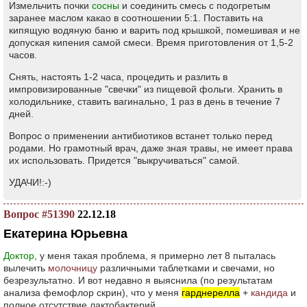
Измельчить почки
сосны
и соединить смесь с подогретым
заранее маслом какао в соотношении 5:1. Поставить на
кипящую водяную баню и варить под крышкой, помешивая и не
допуская кипения самой смеси. Время приготовления от 1,5-2
часов.
Снять, настоять 1-2 часа, процедить и разлить в
импровизированные "свечки" из пищевой фольги. Хранить в
холодильнике, ставить вагинально, 1 раз в день в течение 7
дней.
Вопрос о применении антибиотиков встанет только перед
родами. Но грамотный врач, даже зная травы, не имеет права
их использовать. Придется "выкручиваться" самой.
УДАЧИ!:-)
Вопрос #51390
22.12.18
Екатерина Юрьевна
Доктор
, у меня такая проблема, я примерно лет 8 пыталась
вылечить
молочницу
различными таблетками и свечами, но
безрезультатно. И вот недавно я выяснила (по результатам
анализа фемофлор скрин), что у меня
гарднерелла
+
кандида
и
полное отсутствие лактобактерий.