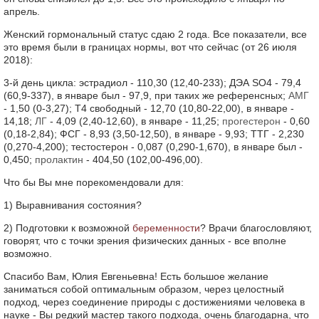
апрель.
Женский гормональный статус сдаю 2 года. Все показатели, все
это время были в границах нормы, вот что сейчас (от 26 июля
2018):
3-й день цикла: эстрадиол - 110,30 (12,40-233); ДЭА SO4 - 79,4
(60,9-337), в январе был - 97,9, при таких же референсных;
АМГ
- 1,50 (0-3,27); Т4 свободный - 12,70 (10,80-22,00), в январе -
14,18;
ЛГ
- 4,09 (2,40-12,60), в январе - 11,25;
прогестерон
- 0,60
(0,18-2,84); ФСГ - 8,93 (3,50-12,50), в январе - 9,93; ТТГ - 2,230
(0,270-4,200); тестостерон - 0,087 (0,290-1,670), в январе был -
0,450;
пролактин
- 404,50 (102,00-496,00).
Что бы Вы мне порекомендовали для:
1) Выравнивания состояния?
2) Подготовки к возможной
беременности
? Врачи благословляют,
говорят, что с точки зрения физических данных - все вполне
возможно.
Спасибо Вам, Юлия Евгеньевна! Есть большое желание
заниматься собой оптимальным образом, через целостный
подход, через соединение природы с достижениями человека в
науке - Вы редкий мастер такого подхода, очень благодарна, что