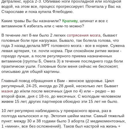
Детралекс, курса 2-3. Обливаю ноги прохладной или холодной
водой, на этом все, процесс прогрессирует. Почитала у Вас на
Старославе и пока купила Флебодию.
Какие травы Вы бы назначили?
Крапиву
, шпинат и все с
витамином К избегать или с чем-то можно?
В течение лет 8-ми было 2 легких
сотрясения мозга
, бывают
головные боли при нагрузках. Бывало, так болела голова, что
года 3 назад делала МРТ головного мозга - все в норме. Сужена
левая артерия, т.е. почти норма. При спокойном ритме жизни -
гораздо лучше, а после регулярного приема назначенных
витаминов (группы Б, Омега 3) в течение последнего года боли
практически ушли. Головные боли меня сейчас не беспокоят,
описываю для общей картины.
Главный повод обращения к Вам - женское здоровье. Цикл
регулярный, 24-25, иногда до 28 дней, несколько лет. Бывает
мазня
до и/или после месячных (дня по 4) или – редко – во
второй фазе, дня с 18-го, до месячных. С молодым человеком
живем 15 лет, других партнеров обоюдно эти 15 лет не было.
10 лет регулярно наблюдаюсь у прекрасного врача, раз в
полгода кальпоскоп и пр. Эктопия шейки матки. Самый тяжелый
пункт: между 30 и 38 годами было 3 аборта (2 медикоментозных,
1 «мини», все без осложнений). Таков был настрой на жизнь +