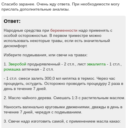
Спасибо заранее. Очень жду ответа. При необходимости могу
прислать дополнительные анализы.
Ответ:
Народные средства при
беременности
надо применять с
особой осторожностью. В первом триместре можно
использовать некоторые травы, если есть значительный
дискомфорт.
Изберите подмывания, или свечи на травах:
1.
Зверобой
продырявленный - 2 ст.л., лист
эвкалипта
- 1 ст.л.,
ромашка
аптечная - 2 ст.л.
- 1 ст.л. смеси залить 300,0 мл кипятка в термос. Через час
процедить, остудить. Осторожно проводить процедуру 2 раза в
день в течение 7 дней.
2. Масло чайного дерева. Смешать 1:3 с растительным маслом.
Наносить вагинально круговыми движениями, дважды в день в
течение 7 дней, чередуя с подмыванием.
3. Свечи надо изготовить самой, с применением масла какао: