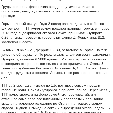
Грудь во второй фазе цикла всегда ощутимо наливается,
побаливает, иногда довольно сильно, с началом месячных
проходит.
Гормональный статус. Года 2 назад начала давать о себе знать
щитовидка – ТТГ гулял вокруг верхней границы нормы, в январе
2018 года эндокринолог сказала начать принимать Эутирокс
0,25, а также проверить уровень витамина Д, Ферритина, В12,
Фолиевой кислоты
.
Витамин Д был - 21, ферритин - 30, остальное в норме. На УЗИ
узлов не обнаружено. По результатам анализов врач назначила к
Эутироксу, витамин Д 5000 единиц, Мальтофер (моя гинеколог
отговорила от препаратов железа, я не принимала), Омега 3.
Гинеколог добавила Ликомаст (Витамины: А, С, Е; Селен,
Цинк
-
это для груди, как я поняла), Ангиовит, все разнесено в течение
дня.
ТТГ за 2 месяца снизился до 1,5, вот здесь совсем прошли
головные боли. Прием Эутирокса я приостановила. Через месяц
ТТГ полез вверх, и на фоне семейных переживаний, и я
отменила сама себе все витамины и препараты и спонтанно
вышла на условное голодание по Оганян на травах с медом –
сидела 10 дней + выход на соках и сыроедении около недели – и
он снова снизился до 1,5. Все это происходило с января по