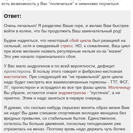
есть возможность у Вас "полечиться" и немножко поучиться.
Ответ:
Очень печально! Я разделяю Ваше горе, и желаю Вам быстрее
войти в колею, что бы продолжить Ваш замечательный род!
Будем надеяться, что некоторый
сбой цикла
был реакцией на
сильный, хотя и ожидаемый
стресс
. НО, к сожалению, Ваш цикл
при всем желании назвать регулярным нельзя из-за "мазни".
Это уже начало гормонального сбоя.
У Вас мало андрогенов и по всей вероятности, дефицит
прогестерона
. В пользу этого говорит и фиброзно-кистозная
мастопатия
. При следующей же "не правильной" дате цикла
надо будет смотреть все взаимосвязанные гормоны - ТТГ, ФСГ,
ЛГ
; прогестерон и эстрадиол во все три фазы цикла.
Молочницу
Вы убрали, остаются очаги
эндометриоза
- "пустячок", а не
приятно. Этим и надо заняться в первую очередь.
Я думаю, что сколько-нибудь серьезно менять образ жизни Вам
не надо! Вы даже слишком спортивная молодая женщина без
вредных привычек, со стабильным бытом. Единственное,
хотелось бы больше движения, поскольку гиподинамия уже
отразилась на венах. Поэтому кровь надо держать чуть более