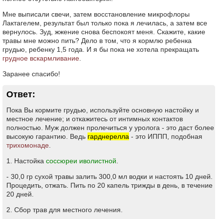
Мне выписали свечи, затем восстановление микрофлоры
Лактагелем, результат был только пока я лечилась, а затем все
вернулось. Зуд, жжение снова беспокоят меня. Скажите, какие
травы мне можно пить? Дело в том, что я кормлю ребенка
грудью, ребенку 1,5 года. И я бы пока не хотела прекращать
грудное вскармливание
.
Заранее спасибо!
Ответ:
Пока Вы кормите грудью, используйте основную настойку и
местное лечение; и откажитесь от интимных контактов
полностью. Муж должен пролечиться у уролога - это даст более
высокую гарантию. Ведь
гарднерелла
- это ИППП, подобная
трихомонаде
.
1. Настойка
соссюреи иволистной
.
- 30,0 гр сухой травы залить 300,0 мл водки и настоять 10 дней.
Процедить, отжать. Пить по 20 капель трижды в день, в течение
20 дней.
2. Сбор трав для местного лечения.