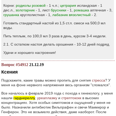
Корни:
родиолы розовой
- 1 ч.л.;
цетрария
исландская - 1
дес.л.,
золотарник
- 1, лист
брусники
- 1,
ромашка
аптечная - 3,
грушанка
круглолистная - 1,
лабазник вязолистный
- 2.
Готовить стандартный настой из 1,5 ст.л. смеси на 500,0 мл
воды.
Пить теплым, по 100,0 мл 3 раза в день, курсом 3-4 недели.
2.1. С остатком настоя делать орошения - 10-12 дней подряд.
Удачи и хорошего настроения!
Вопрос #54912
21.12.19
Ксения
Подскажите, какие травы можно пропить для снятия
стресса
? У
меня на фоне нервного напряжения весь организм "сломался".
Все началось в феврале 2019 года с похода к гинекологу, у меня
нашли
гарднереллу
,
уреаплазму
и
стрептококк
в высоких
концентрациях. Хотя особых симптомов и ощущений у меня не
было. Назначили антибиотик Вильпрафен и свечи Макмирор и
Генферон. Это не возымело действия, даже наоборот. После