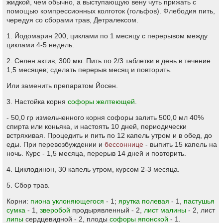
жидкой, чем обычно, а выступающую вену чуть прижать с
помощью компрессионных колготок (гольфов). Флебодия пить,
чередуя со сборами трав, Детралексом.
1. Йодомарин 200, циклами по 1 месяцу с перерывом между
циклами 4-5 недель.
2. Селен актив, 300 мкг. Пить по 2/3 таблетки в день в течение
1,5 месяцев; сделать перерыв месяц и повторить.
Или заменить препаратом Йосен.
3. Настойка корня
софоры желтеющей
.
- 50,0 гр измельченного корня софоры залить 500,0 мл 40%
спирта или коньяка, и настоять 10 дней, периодически
встряхивая. Процедить и пить по 12 капель утром и в обед, до
еды. При перевозбуждении и
бессоннице
- выпить 15 капель на
ночь. Курс - 1,5 месяца, перерыв 14 дней и повторить.
4. Циклодинон, 30 капель утром, курсом 2-3 месяца.
5. Сбор трав.
Корни:
пиона уклоняющегося
- 1;
ярутка полевая
- 1,
пастушья
сумка
- 1,
зверобой
продырявленный - 2,
лист малины
- 2, лист
липы
сердцевидной - 2, плоды
софоры японской
- 1.