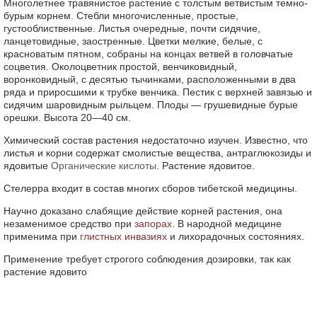
Многолетнее травянистое растение с толстым ветвистым темно-
бурым корнем. Стебли многочисленные, простые,
густооблиственные. Листья очередные, почти сидячие,
ланцетовидные, заостренные. Цветки мелкие, белые, с
красноватым пятном, собраны на концах ветвей в головчатые
соцветия. Околоцветник простой, венчиковидный,
воронковидный, с десятью тычинками, расположенными в два
ряда и приросшими к трубке венчика. Пестик с верхней завязью и
сидячим шаровидным рыльцем. Плоды — грушевидные бурые
орешки. Высота 20—40 см.
Химический состав растения недостаточно изучен. Известно, что
листья и корни содержат смолистые вещества, антраглюкозиды и
ядовитые
Органические кислоты
. Растение ядовитое.
Стелерра входит в состав многих сборов тибетской медицины.
Научно доказано слабящие действие корней растения, она
незаменимое средство при
запорах
. В народной медицине
применима при
глистных инвазиях
и лихорадочных состояниях.
Применение требует строгого соблюдения дозировки, так как
растение ядовито