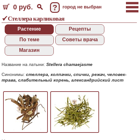
0 руб.
?
город не выбран
Стеллера карликовая
Растение
Рецепты
По теме
Советы врача
Магазин
Название на латыни:
Stellera chamaejasme
Синонимы:
стеллера
,
колпачки
,
спички
,
режач
,
человек-
трава
,
слабительный корень
,
александрийский лист