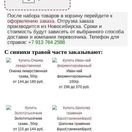
После набора товаров в корзину перейдите к
оформлению заказа
. Отгрузка заказа
производится из Новосибирска. Сроки и
стоимость будут зависеть от выбранного способа
доставки и компании перевозчика. Телефон для
справок:
+7 913 764 2588
С синюхи травой часто заказывают:
Очанка лекарственная
Иван-чай
трава, 50гр.
ферментированный
от
144
до
180
руб.
100гр.
от
296
до
370
руб.
Золототысячник
трава , 50гр.
Шапочка травяная
от
115
до
144
руб.
&quot;таежная&quot;