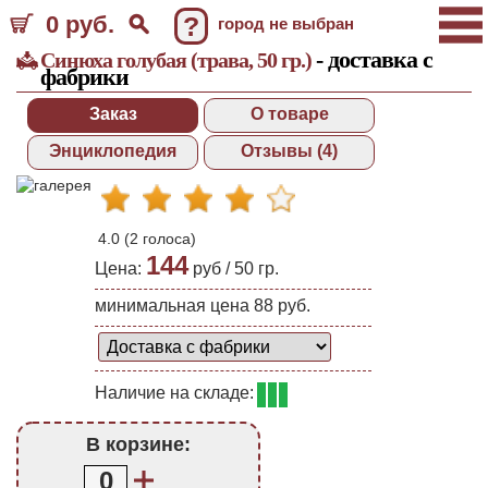
0 руб.
?
город не выбран
- доставка с
Синюха голубая (трава, 50 гр.)
фабрики
Заказ
О товаре
Энциклопедия
Отзывы (4)
4.0
(
2
голоса)
144
Цена:
руб /
50 гр.
минимальная цена 88 руб.
Наличие на складе:
В корзине:
0