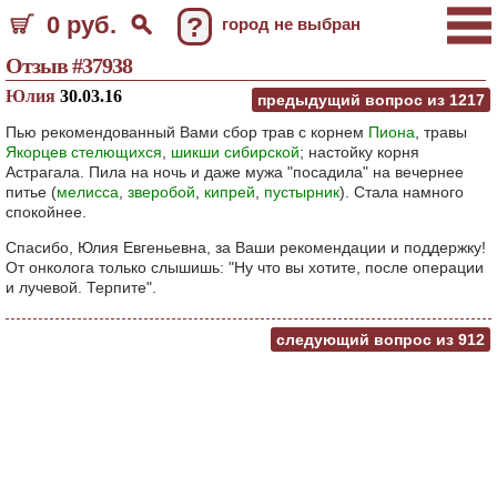
0 руб.
?
город не выбран
Отзыв #37938
Юлия
30.03.16
предыдущий вопрос из
1217
Пью рекомендованный Вами сбор трав с корнем
Пиона
, травы
Якорцев стелющихся
,
шикши сибирской
; настойку корня
Астрагала. Пила на ночь и даже мужа "посадила" на вечернее
питье (
мелисса
,
зверобой
,
кипрей
,
пустырник
). Стала намного
спокойнее.
Спасибо, Юлия Евгеньевна, за Ваши рекомендации и поддержку!
От онколога только слышишь: "Ну что вы хотите, после операции
и лучевой. Терпите".
следующий вопрос из
912