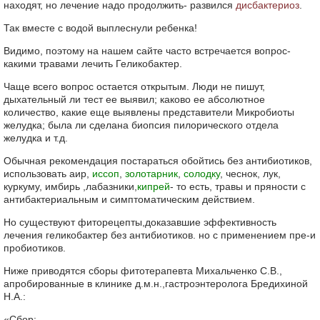
находят, но лечение надо продолжить- развился
дисбактериоз
.
Так вместе с водой выплеснули ребенка!
Видимо, поэтому на нашем сайте часто встречается вопрос-
какими травами лечить Геликобактер.
Чаще всего вопрос остается открытым. Люди не пишут,
дыхательный ли тест ее выявил; каково ее абсолютное
количество, какие еще выявлены представители Микробиоты
желудка; была ли сделана биопсия пилорического отдела
желудка и т.д.
Обычная рекомендация постараться обойтись без антибиотиков,
использовать аир,
иссоп
,
золотарник
,
солодку
, чеснок, лук,
куркуму, имбирь ,лабазники,
кипрей
- то есть, травы и пряности с
антибактериальным и симптоматическим действием.
Но существуют фиторецепты,доказавшие эффективность
лечения геликобактер без антибиотиков. но с применением пре-и
пробиотиков.
Ниже приводятся сборы фитотерапевта Михальченко С.В.,
апробированные в клинике д.м.н.,гастроэнтеролога Бредихиной
Н.А.:
«Сбор: