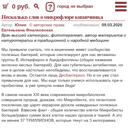
0 руб.
?
город не выбран
Несколько слов о микрофлоре кишечника
Автор:
Юлия
© авторские права
опубликовано:
09.03.2020
Евгеньевна Фиалковская
Врач высшей категории, фитотерапевт, автор материалов о
натуротерапии в традиционной и народной медицине
Мы привыкли считать, что в кишечнике живет сообщество
полезных бактерий, которые синтезируют для нас витамины
группы В, Интерферон и Ацидофиллины (общее название
молочно-кислых бактерий). Для них губительны антибиотики, но
они в целом настолько непобедимы, что восстанавливаются
вновь и вновь. Остается лишь
Дисбактериоз
. Но и он уже стал
привычным для нас. Мы еще только учимся использовать пре-и
пробиотики, а уже грянула новая беда!
В самом начале XXI века современная микробиология
совершила прорыв, доказав, что Микробиота, это гигантское
поселение,где царят иерархии доселе невиданных полезных
бактерий. Взвесим факт - общее количество клеток Микробиоты
больше/равно сумме всех клеток наших органов и тканей. А это
не менее 37 ТРИЛЛИОНОВ, которые тянут на 3 килограмма.