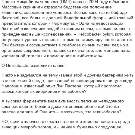
Проект микробиом человека (ПМЧ) начат в 2004 году в Америке.
Массовые скрининги отразили бедственное положение
кишечника современного человека. Все меньше лакто-бифидо
бактерий, все больше древней йодофильной флоры, чей главный
представитель которой - Фирмикуты. «Одна из недостающих
бактерий в кишечнике людей с лишним весом, как выяснилось в
приведенных выше исследованиях, – Helicobacter pylori, которая
регулирует уровень
грелина
– гормона, стимулирующего аппетит.
Эти бактерии сосуществуют в симбиозе с нами тысячи лет, но в
организме современного человека их значительно меньше из-за
чрезмерной гигиены и применения антибиотиков»
О Helicobacter замолвите слово!
Никто не задумался на тему -зачем этой и другим бактериям жить
в очень кислой среде, призванной дезинфицировать пищу и воду.
Напомним известный опыт Луи Пастера, который проглотил
взвесь холерных вибрионов и не заболел?
А высокая ферментативная активность пепсина желудочного
сока растворяет белки и даже хитиновые оболочки! Это же
опасно для жизни! Она что— мазохистка, эта геликобактер?
НО, если отвлечься от охоты на ведьм и хорошо поискать среди
знающих микробиологов, мы найдем буквально следующее.