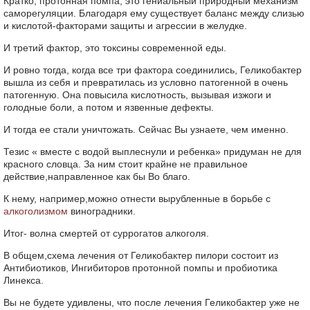
Кратко, протонная помпа, это гениальный природный механизм
саморегуляции. Благодаря ему существует баланс между слизью
и кислотой-факторами защиты и агрессии в желудке.
И третий фактор, это токсины современной еды.
И ровно тогда, когда все три фактора соединились, Геликобактер
вышла из себя и превратилась из условно патогенной в очень
патогенную. Она повысила кислотность, вызывая изжоги и
голодные боли, а потом и язвенные дефекты.
И тогда ее стали уничтожать. Сейчас Вы узнаете, чем именно.
Тезис « вместе с водой выплеснули и ребенка» придуман не для
красного словца. За ним стоит крайне не правильное
действие,направленное как бы Во благо.
К нему, например,можно отнести вырубленные в борьбе с
алкоголизмом
виноградники.
Итог- волна смертей от суррогатов алкоголя.
В общем,схема лечения от Геликобактер пилори состоит из
Антибиотиков, Ингибиторов протонной помпы и пробиотика
Линекса.
Вы не будете удивлены, что после лечения Геликобактер уже не