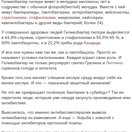
Геликобактер пилори живет в желудках миллионы лет в
содружестве с обычной флорой(биотой) желудка. Вместе с ней
живут бактериоиды, лактобактерии, энтеробактерии, вейлонеллы,
стрептококки
,
стафилококки
, микрококки, нейссерии,
кампилобактеры и другие виды бактерий( более 24).
У совершенно здоровых людей Геликобактер пилори выделяется
в 44,4% случаев, стрептококки и стафилококки в 55,5%-65 %; в
50% лактобациллы, и в 22,2% грибы рода
Кандида
.
И все они нужны нам так же, как и лактобацллы. Просто их
называют условно-патогенными. Каждая играет свою роль. И
Геликобактер не только регулирует синтез Грелина и
Лептина
-
гормонов голода и аппетита.
Кроме того,она меняет слишком кислую среду вокруг себя на
менее кислую. И это — серьезный защитный механизм!
Но что же превращает полезную бактерию в «убийцу»? Так ее
окрестили люди, которым уже некуда засунуть производимые ими
антибиотики.
Выяснилось, что именно антибиотикотерапия вывела
геликобактер из равновесия. А еще — борьба с изжогой с
помощью ингибиторов протонной помпы.