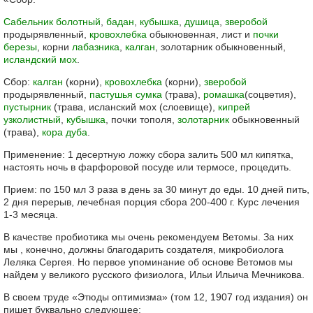
Сабельник болотный
,
бадан
,
кубышка
,
душица
,
зверобой
продырявленный,
кровохлебка
обыкновенная, лист и
почки
березы
, корни
лабазника
,
калган
, золотарник обыкновенный,
исландский мох
.
Сбор:
калган
(корни),
кровохлебка
(корни),
зверобой
продырявленный,
пастушья сумка
(трава),
ромашка
(соцветия),
пустырник
(трава, исланский мох (слоевище),
кипрей
узколистный
,
кубышка
, почки тополя,
золотарник
обыкновенный
(трава),
кора дуба
.
Применение: 1 десертную ложку сбора залить 500 мл кипятка,
настоять ночь в фарфоровой посуде или термосе, процедить.
Прием: по 150 мл 3 раза в день за 30 минут до еды. 10 дней пить,
2 дня перерыв, лечебная порция сбора 200-400 г. Курс лечения
1-3 месяца.
В качестве пробиотика мы очень рекомендуем Ветомы. За них
мы , конечно, должны благодарить создателя, микробиолога
Леляка Сергея. Но первое упоминание об основе Ветомов мы
найдем у великого русского физиолога, Ильи Ильича Мечникова.
В своем труде «Этюды оптимизма» (том 12, 1907 год издания) он
пишет буквально следующее: