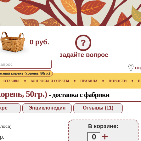
?
0 руб.
задайте вопрос
го
асный корень (корень, 50гр.)
ОТЗЫВЫ
ВОПРОСЫ И ОТВЕТЫ
ПРАВИЛА
НОВОСТИ
П
орень, 50гр.)
- доставка с фабрики
аре
Энциклопедия
Отзывы (11)
В корзине:
лоса)
0
р.