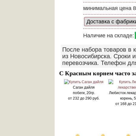
минимальная цена 8
Наличие на складе:
После набора товаров в 
из Новосибирска. Сроки и
перевозчика. Телефон дл
С Красным корнем часто з
Саган дайля
побеги, 20гр.
Любисток лека
от
232
до
290
руб.
корень, 5
от
168
до
2