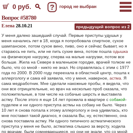
0 руб.
?
город не выбран
Вопрос #58780
Елена
28.10.21
предыдущий вопрос из
2
У меня далеко зашедший случай. Первые приступы удушья у
меня начались лет в 18, когда я попробовала спиртное, сухое
шампанское, потом сухое вино, пиво, оно и сейчас бывает, но я
стараюсь не пить, или не пить сухие вина, потом пошла
одышка
на физическую нагрузку, сперва на малые нагрузки, потом все
больше. Жила на Севере в маленьком городке, врачей толком не
было, что со мной - никто не знал. Но справлялась с этим с 1977
года по 2000. В 2000 году переехала в областной центр, пошла к
аллергологу и сама ей заявила, что у меня, наверное,
астма
. Я
сама медработник. Мне сделали накожные пробы, я видела, что
они все отрицательные, но врач на несколько проб сказала, что
положительные, в том числе на собачью шерсть и выставила
астму. После этого я еще 14 лет прожила в квартире с
собакой
-
пуделем и ни одного приступа астмы на собаку не было. Через
10 лет я снова попала к этому аллергологу и она удивилась, кто
мне поставил такой диагноз, я сказала Вы, ну, естественно, она
снова поставила астму. Ни одного типичного астматического
приступа у меня не было, астматика слышно за версту, ходила
по врачам, были сомневающиеся, но они не знали, что со мной