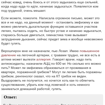
сейчас ковид, очень боюсь и от этого задыхаюсь еще сильней,
когда надо куда-то идти, начинаю задыхаться. Появляется ком
под грудиной, очень мешает.
Если можете, помогите. Написала огромное письмо, может это
все и не надо, на данный момент - остановить эмфизему и как
можно увеличить дыхательную функцию оставшихся участков
легких, пытаюсь ходить, но быстро устаю и начинаю задыхаться,
стараюсь больше двигаться, гимнастика тоже вызывает
затруднение дыхания, сейчас придет зима и вообще невозможно
будет гулять.
Верошпирон мне не назначали, пью Лозап. Имею
повышенное
давление
на легочной артерии, с травами трудно, не все есть в
аптеке может вылезти
аллергия
. Говорят врачи, надо пить
антиоксиданты, назначили АЦЦ по 600 мг. Но сколько его можно
пить? Может ли эмфизема образоваться от проживания в
квартире, пораженной грибком? Могут ли легкие быть поражены
грибком, ренгенолог сказал, что на КТ грибок не виден.
Выздороветь не получится, но хочется хоть как-то облегчить
существование, убрать ком под ложечкой и хоть немного
заниматься домашней работой, гулять.
Ответ: