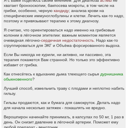
Я с Вами поделюсь своим мнением. Для диагноза
астмы
не
хватает бронхоскопии, бакпосева мокроты, в том числе на
грибки, особенно, черную
кандиду
; анализа крови на
специфические иммуноглобулины и клетки. Лечить как-то надо,
поэтому и привязывают терапию к этому диагнозу.
Я считаю, что ориентироваться надо именно на грибковые
колонии в лёгочном эпителии: важным моментом является
очевидная лёгочно-
сердечная недостаточность
. Надо как-то
сгруппироваться для ЭКГ и Объёма форсированного выдоха.
Если Вы никогда не курили, ни активно, ни пассивно, эта
терапия покажется Вам странной. Но только это эффективно
избавит от грибка.
Как отнесётесь к вдыханию дыма тлеющего сырья
дурнишника
обыкновенного
?
Лучший способ, измельчить траву с плодами и неплотно набить
гильзу.
Гильзы продаются, как и бумага для самокруток. Делать надо
для начала несколько затяжек - покашлять не вредно.
Верошпирон начинайте принимать, в капсулах по 50 мг, 1 раз в
день. Он снизит давление в лёгочной артерии. Поможет ему
любой препарат - венотоник.