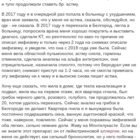
и тупо продолжали ставить бр. астму.
В 2017 году я в очередной раз попала в больницу с ухудшением,
врач мне заявила, что у меня не астма, сказала, обследуйся, но
где - не сказала. В 2017 году я переехала в Белгород, легла в
больницу, попросила врача меня хорошо покрутить и выставить
диагноз, сделали КТ, но рентгенолог по како-то причине не
описал эмфизему и только через 2 года на снимках описали
эмфизему, и увидели, что она с 2018 года уже была. Сейчас
меня вела областной пульмонолог, астму сняла, гормоны
отменила, сделала анализы на альфа антитрепсин, они
отрицательные, назначила спиолто, потому что Беродуал уже не
помогает, снимает приступ на 1-2 часа, но не смогла привязать
эту эмфизему ни к чему и в выписке снова пишет астма.
Хочу еще сказать, что жила в доме, где текла канализация в
подвал, жили мы на первом этаже, вся квартира сгнила, был
грибок черного цвета, розового, голубого, так продолжалось лет
20, потом удалось переехать. Сейчас анализ на грибок в
Белгороде не делают. Квартира гнила и я вынуждена была
постоянно подкрашивать окна, ванную ацетоновой краской, что
тоже, наверное, повлияло. Сейчас у меня поражены эмфиземой
оба легких, сильно нижние доли. Живу на Монтелукасте. Если вы
не знаете этот препарат, он от лейкотриеновой
аллергии
, но на
меня он действует, как сильный бронхолитик, но у него побочка -