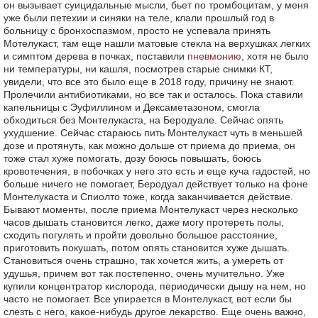
он вызывает суицидальные мысли, бьет по тромбоцитам, у меня
уже были петехии и синяки на теле, клали прошлый год в
больницу с бронхоспазмом, просто не успевала принять
Мотелукаст, там еще нашли матовые стекла на верхушках легких
и симптом дерева в почках, поставили
пневмонию
, хотя не было
ни температуры, ни кашля, посмотрев старые снимки КТ,
увидели, что все это было еще в 2018 году, причину не знают.
Пролечили антибиотиками, но все так и осталось. Пока ставили
капельницы с Эуфиллином и Дексаметазоном, смогла
обходиться без Монтелукаста, на Беродуале. Сейчас опять
ухудшение. Сейчас стараюсь пить Монтелукаст чуть в меньшей
дозе и протянуть, как можно дольше от приема до приема, он
тоже стал хуже помогать, дозу боюсь повышать, боюсь
кровотечения, в побочках у него это есть и еще куча гадостей, но
больше ничего не помогает, Беродуал действует только на фоне
Монтелукаста и Спиолто тоже, когда заканчивается действие.
Бывают моменты, после приема Монтелукаст через несколько
часов дышать становится легко, даже могу протереть полы,
сходить погулять и пройти довольно большое расстояние,
приготовить покушать, потом опять становится хуже дышать.
Становиться очень страшно, так хочется жить, а умереть от
удушья, причем вот так постепенно, очень мучительно. Уже
купили концентратор кислорода, периодически дышу на нем, но
часто не помогает. Все упирается в Монтелукаст, вот если бы
слезть с него, какое-нибудь другое лекарство. Еще очень важно,