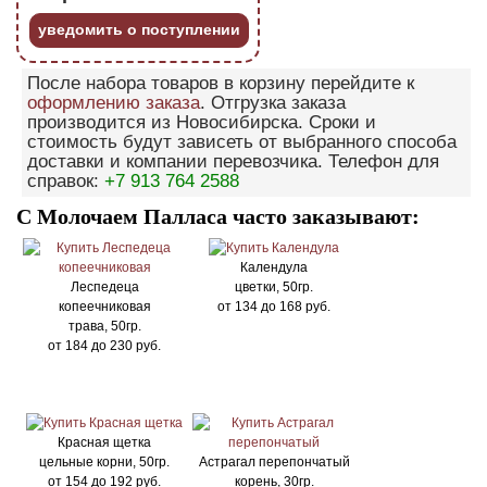
уведомить о поступлении
После набора товаров в корзину перейдите к
оформлению заказа
. Отгрузка заказа
производится из Новосибирска. Сроки и
стоимость будут зависеть от выбранного способа
доставки и компании перевозчика. Телефон для
справок:
+7 913 764 2588
С Молочаем Палласа часто заказывают:
Календула
Леспедеца
цветки, 50гр.
копеечниковая
от
134
до
168
руб.
трава, 50гр.
от
184
до
230
руб.
Красная щетка
цельные корни, 50гр.
Астрагал перепончатый
от
154
до
192
руб.
корень, 30гр.