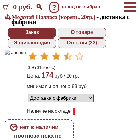
0 руб.
?
город не выбран
- доставка с
Молочай Палласа (корень, 20гр.)
фабрики
Заказ
О товаре
Энциклопедия
Отзывы (23)
3.9
(
31
голос)
174
Цена:
руб /
20 гр.
минимальная цена 88 руб.
Наличие на складе:
нет в наличии
прогноза пока нет