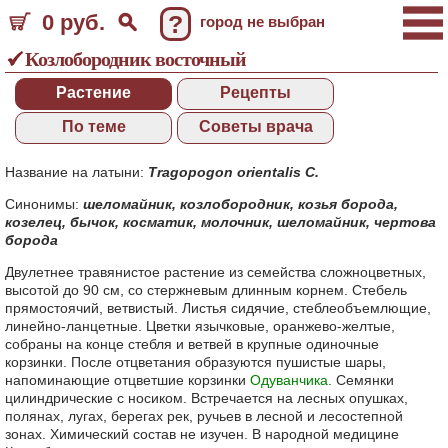
0 руб.
?
город не выбран
Козлобородник восточный
Растение
Рецепты
По теме
Советы врача
Название на латыни:
Tragopogon orientalis С.
Синонимы:
шеломайник
,
козлобородник
,
козья борода
,
козелец
,
бычок
,
косматик
,
молочник
,
шеломайник
,
чертова
борода
Двулетнее травянистое растение из семейства сложноцветных,
высотой до 90 см, со стержневым длинным корнем. Стебель
прямостоячий, ветвистый. Листья сидячие, стеблеобъемлющие,
линейно-ланцетные. Цветки язычковые, оранжево-желтые,
собраны на конце стебля и ветвей в крупные одиночные
корзинки. После отцветания образуются пушистые шары,
напоминающие отцветшие корзинки
Одуванчика
. Семянки
цилиндрические с носиком. Встречается на лесных опушках,
полянах, лугах, берегах рек, ручьев в лесной и лесостепной
зонах. Химический состав не изучен. В народной медицине