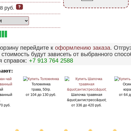
8 руб.
корзину перейдите к
оформлению заказа
. Отгру
 стоимость будут зависеть от выбранного спосо
я справок:
+7 913 764 2588
вают:
Толокнянка
Осин
ай
трава, 50гр.
кора
ванный
от
104
до
130
руб.
Шапочка травяная
от
64
д
.
&quot;антистресс&quot;
70
руб.
от
336
до
420
руб.