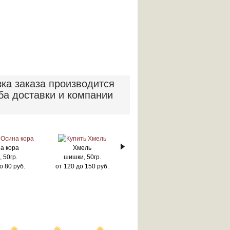
зка заказа производится
ба доставки и компании
а кора
Хмель
, 50гр.
шишки, 50гр.
о
80
руб.
от
120
до
150
руб.