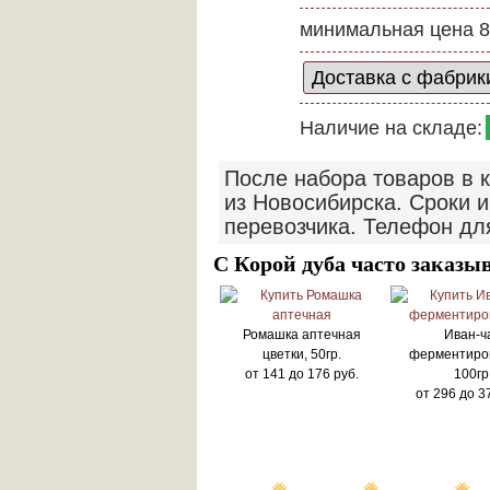
минимальная цена 8
Наличие на складе:
После набора товаров в 
из Новосибирска. Сроки и
перевозчика. Телефон дл
С Корой дуба часто заказы
Ромашка аптечная
Иван-ч
цветки, 50гр.
ферментиро
от
141
до
176
руб.
100гр
от
296
до
3