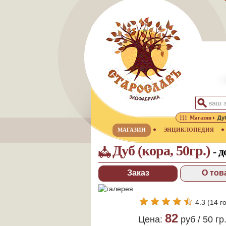
Магазин
Дуб
МАГАЗИН
ЭНЦИКЛОПЕДИЯ
Дуб (кора, 50гр.)
- 
Заказ
О тов
4.3
(
14
го
82
Цена:
руб /
50 гр