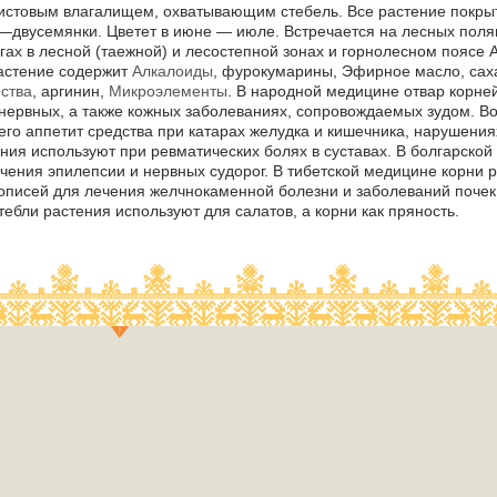
истовым влагалищем, охватывающим стебель. Все растение покрыт
—двусемянки. Цветет в июне — июле. Встречается на лесных полян
угах в лесной (таежной) и лесостепной зонах и горнолесном поясе 
астение содержит
Алкалоиды
, фурокумарины, Эфирное масло, сах
ства
, аргинин,
Микроэлементы
. В народной медицине отвар корне
 нервных, а также кожных заболеваниях, сопровождаемых зудом. В
го аппетит средства при катарах желудка и кишечника, нарушени
ения используют при ревматических болях в суставах. В болгарско
чения эпилепсии и нервных судорог. В тибетской медицине корни 
рописей для лечения желчнокаменной болезни и заболеваний почек,
ебли растения используют для салатов, а корни как пряность.