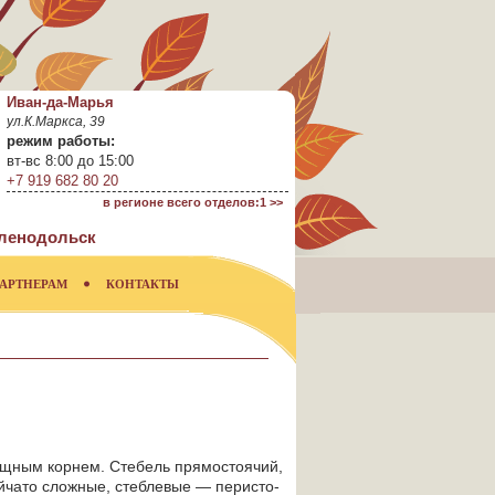
Иван-да-Марья
ул.К.Маркса, 39
режим работы:
вт-вс 8:00 до 15:00
+7 919 682 80 20
в регионе всего отделов:1 >>
ленодольск
АРТНЕРАМ
КОНТАКТЫ
мощным корнем. Стебель прямостоячий,
ойчато сложные, стеблевые — перисто-