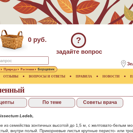
?
0 руб.
задайте вопрос
Зе
Природа
Растения
Борщевик
ОТЗЫВЫ
ВОПРОСЫ И ОТВЕТЫ
ПРАВИЛА
НОВОСТИ
П
ченный
цепты
По теме
Советы врача
issectum Ledeb,
е из семейства зонтичных высотой до 1,5 м, с желтовато-белым 
истый, внутри полый. Прикорневые листья крупные перисто- или тр