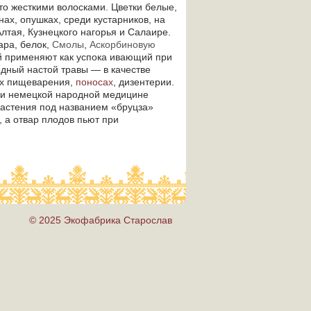
о жесткими волосками. Цветки белые,
ах, опушках, среди кустарников, на
Алтая, Кузнецкого нагорья и Салаире.
ара, белок,
Смолы
,
Аскорбиновую
й применяют как успока ивающий при
одный настой травы — в качестве
ях пищеварения,
поносах
, дизентерии.
й и немецкой народной медицине
растения под названием «бруцза»
 а отвар плодов пьют при
© 2025 Экофабрика Старослав