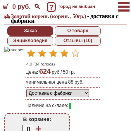
0 руб.
?
город не выбран
- доставка с
Золотой корень (корень , 50гр.)
фабрики
Заказ
О товаре
Энциклопедия
Отзывы (10)
4.0
(
34
голоса)
624
Цена:
руб /
50 гр.
минимальная цена 88 руб.
Наличие на складе:
В корзине:
0