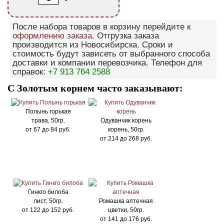
После набора товаров в корзину перейдите к
оформлению заказа
. Отгрузка заказа
производится из Новосибирска. Сроки и
стоимость будут зависеть от выбранного способа
доставки и компании перевозчика. Телефон для
справок:
+7 913 764 2588
С Золотым корнем часто заказывают:
Полынь горькая
трава, 50гр.
Одуванчик корень
от
67
до
84
руб.
корень, 50гр.
от
214
до
268
руб.
Гинкго билоба
лист, 50гр.
Ромашка аптечная
от
122
до
152
руб.
цветки, 50гр.
от
141
до
176
руб.