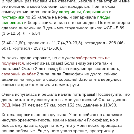
В прошлый раз так вам и не ответила. Уехала в санаторий и мне
это помогло в моей болезни, сон наладился. При плохом
самочувствии пила настойку
валерианы
,
боярышника
и
пустырника
по 25 капель на ночь, и запаривала
плоды
шиповника
и боярышника и пила в течение дня. Потом повторно
сдавала анализы на 3 день менструального цикла: ФСГ - 5,89
(3,5-12,5),
ЛГ
- 6,54
(2,40-12,60),
пролактин
- 11,7 (4,79-23,3), эстрадиол - 298 (46-
607),
кортизол
- 257 (171-536).
Анализы вроде хорошие, но с мужем
забеременеть не
получается
, может из-за спаек! Боли внизу живота так и
остались! Около 2 лет назад была инсулинорезистентность,
сахарный диабет
2 типа, пила Глюкофаж не долго, сейчас
анализы на
инсулин
и сахар хорошие! Зато опять вернулись
спазмы и при этом начали неметь руки.
Очень испугалась и решила начать пить травы! Посоветуйте, что
дополнить к тому списку что вы мне уже писали! Ставят диагноз
ВСД
. Мне 37 лет, вес 57 см, рост 152 см, давление 110/90.
Хотела спросить по поводу сына! У него сейчас по анализам
инсулинорезистентность, врачи назначали Глюкофаж, но я
боюсь ему давать, судя по тому что у меня после препарата
пошли побочные. Еще у него упало зрение, проверили у