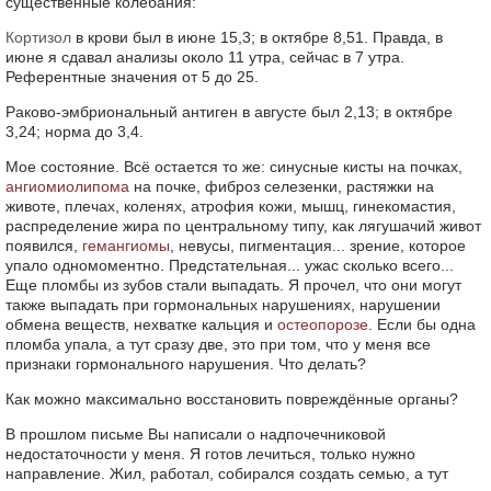
существенные колебания:
Кортизол
в крови был в июне 15,3; в октябре 8,51. Правда, в
июне я сдавал анализы около 11 утра, сейчас в 7 утра.
Референтные значения от 5 до 25.
Раково-эмбриональный антиген в августе был 2,13; в октябре
3,24; норма до 3,4.
Мое состояние. Всё остается то же: синусные кисты на почках,
ангиомиолипома
на почке, фиброз селезенки, растяжки на
животе, плечах, коленях, атрофия кожи, мышц, гинекомастия,
распределение жира по центральному типу, как лягушачий живот
появился,
гемангиомы
, невусы, пигментация... зрение, которое
упало одномоментно. Предстательная... ужас сколько всего...
Еще пломбы из зубов стали выпадать. Я прочел, что они могут
также выпадать при гормональных нарушениях, нарушении
обмена веществ, нехватке кальция и
остеопорозе
. Если бы одна
пломба упала, а тут сразу две, это при том, что у меня все
признаки гормонального нарушения. Что делать?
Как можно максимально восстановить повреждённые органы?
В прошлом письме Вы написали о надпочечниковой
недостаточности у меня. Я готов лечиться, только нужно
направление. Жил, работал, собирался создать семью, а тут