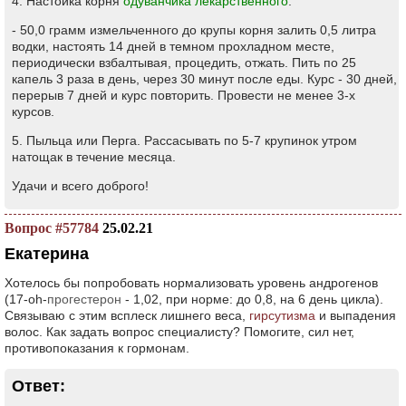
4. Настойка корня
одуванчика лекарственного
.
- 50,0 грамм измельченного до крупы корня залить 0,5 литра
водки, настоять 14 дней в темном прохладном месте,
периодически взбалтывая, процедить, отжать. Пить по 25
капель 3 раза в день, через 30 минут после еды. Курс - 30 дней,
перерыв 7 дней и курс повторить. Провести не менее 3-х
курсов.
5. Пыльца или Перга. Рассасывать по 5-7 крупинок утром
натощак в течение месяца.
Удачи и всего доброго!
Вопрос #57784
25.02.21
Екатерина
Хотелось бы попробовать нормализовать уровень андрогенов
(17-oh-
прогестерон
- 1,02, при норме: до 0,8, на 6 день цикла).
Связываю с этим всплеск лишнего веса,
гирсутизма
и выпадения
волос. Как задать вопрос специалисту? Помогите, сил нет,
противопоказания к гормонам.
Ответ: