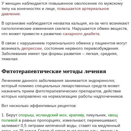
У женщин наблюдается повышенное оволосение по мужскому
типу на конечностях и лице,
повышается артериальное
давление
.
В организме наблюдается нехватка кальция, из-за чего возникают
патологические изменения скелета. Нарушается обмен веществ,
что может привести к развитию
сахарного диабета
.
В связи с нарушением гормонального обмена у пациентов могут
возникать
депрессии
, состояние нервного перевозбуждения.
Заболевание имеет три формы развития – легкая, средняя,
тяжелая.
Фитотерапевтические методы лечения
Лечением данного заболевания занимается эндокринолог,
который помимо специальных лекарственных средств может
назначить прием фитотерапевтических препаратов, действие
которых направлено на нормализацию работы надпочечников.
Вот несколько эффективных рецептов:
1. Берут
спорыш
,
исландский мох
,
крапиву
, пикульник,
хвощ
полевой
в равных пропорциях, измельчают, перемешивают,
заливают 0,5 литрами кипяченой воды, ставят на медленный
огонь на 25 минут. Готовый отвар пьют после еды, дважды в