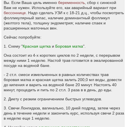
Вы. Если Ваша цель именно
беременность
, сбор с синюхой
Вам не нужен. Используйте его, как аварийный вариант при
бессоннице
. Надо сделать УЗИ к с 18-21 д.ц., чтобы посмотреть
фолликулярный запас, наличие доминантный фолликул
(желтого тела), толщину эндометрия; наличие спаек и
расширенных маточных вен.
Сейчас попробуйте:
1. Схему "
Красная щетка
и
Боровая матка
".
Она состоит из 4-х коротких циклов по 2 недели, с перерывом
между ними 1 неделю. Настой трав готовится в эмалированной
посуде на водяной бане.
- 2 ст.л. смеси измельченных в равных количествах трав
боровая матка и красная щетка залить 200,0 мл воды, довести
до кипения и варить на водяной бане 20 минут. Настоять 40
минут, процедить и пить по 2 ст.л. 3 раза в в день, до еды.
2. Диету с резким ограничением быстрых углеводов.
3. Свечи Лонгидаза, вагинально, 10 дней подряд, затем через
день в течение недели и закончить курс, используя свечи 2 раза
в неделю еще 1 неделю.