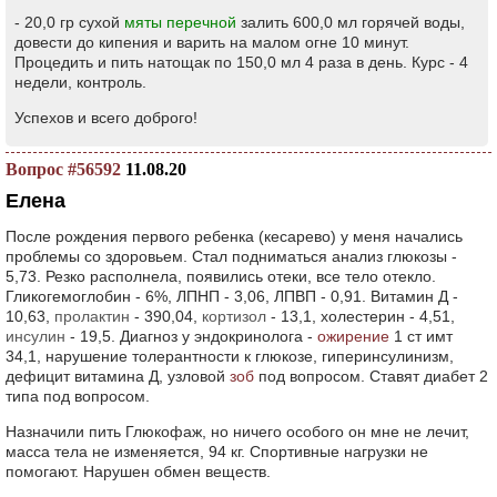
- 20,0 гр сухой
мяты перечной
залить 600,0 мл горячей воды,
довести до кипения и варить на малом огне 10 минут.
Процедить и пить натощак по 150,0 мл 4 раза в день. Курс - 4
недели, контроль.
Успехов и всего доброго!
Вопрос #56592
11.08.20
Елена
После рождения первого ребенка (кесарево) у меня начались
проблемы со здоровьем. Стал подниматься анализ глюкозы -
5,73. Резко располнела, появились отеки, все тело отекло.
Гликогемоглобин - 6%, ЛПНП - 3,06, ЛПВП - 0,91. Витамин Д -
10,63,
пролактин
- 390,04,
кортизол
- 13,1, холестерин - 4,51,
инсулин
- 19,5. Диагноз у эндокринолога -
ожирение
1 ст имт
34,1, нарушение толерантности к глюкозе, гиперинсулинизм,
дефицит витамина Д, узловой
зоб
под вопросом. Ставят диабет 2
типа под вопросом.
Назначили пить Глюкофаж, но ничего особого он мне не лечит,
масса тела не изменяется, 94 кг. Спортивные нагрузки не
помогают. Нарушен обмен веществ.