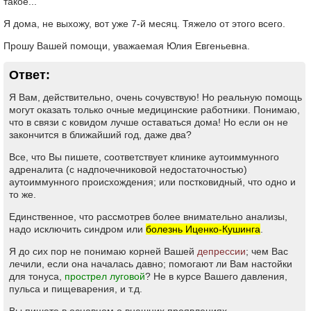
такое...
Я дома, не выхожу, вот уже 7-й месяц. Тяжело от этого всего.
Прошу Вашей помощи, уважаемая Юлия Евгеньевна.
Ответ:
Я Вам, действительно, очень сочувствую! Но реальную помощь
могут оказать только очные медицинские работники. Понимаю,
что в связи с ковидом лучше оставаться дома! Но если он не
закончится в ближайший год, даже два?
Все, что Вы пишете, соответствует клинике аутоиммунного
адреналита (с надпочечниковой недостаточностью)
аутоиммунного происхождения; или постковидный, что одно и
то же.
Единственное, что рассмотрев более внимательно анализы,
надо исключить синдром или
болезнь Иценко-Кушинга
.
Я до сих пор не понимаю корней Вашей
депрессии
; чем Вас
лечили, если она началась давно; помогают ли Вам настойки
для тонуса,
прострел луговой
? Не в курсе Вашего давления,
пульса и пищеварения, и т.д.