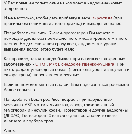
У Вас повышен только один из комплекса надпочечниковых
андрогенов.
И не настолько, чтобы дать прибавку в весе,
гирсутизм
(при
правильном понимании этого термина) и выпадение волос.
Попробовать снизить 17-окси-
прогестерон
Вы можете с
помощью диеты без промышленного мяса и крепкого мятного
настоя. Но для снижения сразу веса, андрогена и уровня
выпадения волос, этого будет мало.
Как правило, такая триада бывает при сложных эндокринных
заболеваниях -
СПКЯ
,
МФЯ
,
синдроме Иценко-Кушинга
. При
них страдает углеводный обмен (повышены уровни
инсулина
и
сахара крови), нарушаются месячные.
Если не поможет мятный настой, Вам надо заняться роблемой
более серьезно.
Понадобятся Ваши рост/вес, возраст; при нарушенных
месячных УЗИ матки и яичников, сахар, гликированный
гемоглобин и инсулин крови, Прогестерон и другие андрогены
(ДГЭАС, Тестостерон. Это нужно для постановки точного
диагноза и подбора трав.
А пока: