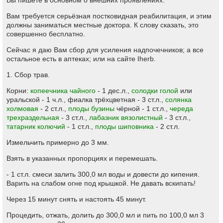
Вы пишете в основном о внешних проявлениях.
Вам требуется серьёзная постковидная реабилитация, и этим
должны заниматься местные доктора. К слову сказать, это
совершенно бесплатно.
Сейчас я даю Вам сбор для усиления надпочечников; а все
остальное есть в аптеках; или на сайте Iherb.
1. Сбор трав.
Корни:
копеечника чайного
- 1 дес.л.,
солодки голой
или
уральской - 1 ч.л., фиалка трёхцветная - 3 ст.л.,
солянка
холмовая
- 2 ст.л.,
плоды бузины
чёрной - 1 ст.л.,
череда
трехраздельная
- 3 ст.л.,
лабазник вязолистный
- 3 ст.л.,
татарник колючий
- 1 ст.л.,
плоды шиповника
- 2 ст.л.
Измельчить примерно до 3 мм.
Взять в указанных пропорциях и перемешать.
- 1 ст.л. смеси залить 300,0 мл воды и довести до кипения.
Варить на слабом огне под крышкой. Не давать вскипать!
Через 15 минут снять и настоять 45 минут.
Процедить, отжать, долить до 300,0 мл и пить по 100,0 мл 3