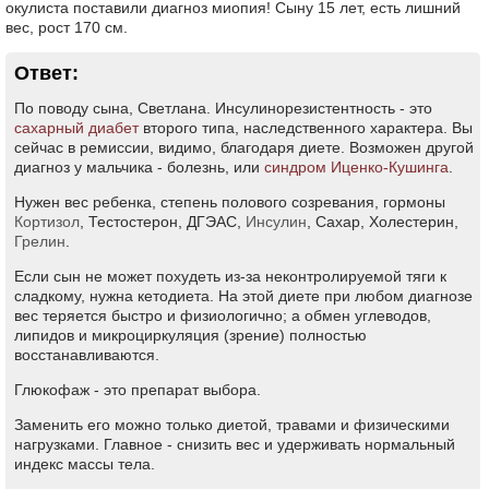
окулиста поставили диагноз миопия! Сыну 15 лет, есть лишний
вес, рост 170 см.
Ответ:
По поводу сына, Светлана. Инсулинорезистентность - это
сахарный диабет
второго типа, наследственного характера. Вы
сейчас в ремиссии, видимо, благодаря диете. Возможен другой
диагноз у мальчика - болезнь, или
синдром Иценко-Кушинга
.
Нужен вес ребенка, степень полового созревания, гормоны
Кортизол
, Тестостерон, ДГЭАС,
Инсулин
, Сахар, Холестерин,
Грелин
.
Если сын не может похудеть из-за неконтролируемой тяги к
сладкому, нужна кетодиета. На этой диете при любом диагнозе
вес теряется быстро и физиологично; а обмен углеводов,
липидов и микроциркуляция (зрение) полностью
восстанавливаются.
Глюкофаж - это препарат выбора.
Заменить его можно только диетой, травами и физическими
нагрузками. Главное - снизить вес и удерживать нормальный
индекс массы тела.