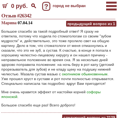
0 руб.
?
город не выбран
Отзыв #26342
Марина
07.04.14
предыдущий вопрос из
1
Большое спасибо за такой подробный ответ! Я сразу не
ответила, потому что ходила по стоматологам со своим "зубом
мудрости" и, действительно, это тоже пролило свет на общую
картину. Дело в том, что стоматологи от меня отмахнулись и
сказали, что это не зуб, а сустав. К счастью, в конце я попала к
хорошему челюстно-лицевому хирургу и он нашел причину -
неправильное положение во время сна. Я за несколько дней
здорово поправила положение: на ночь беру в рот капу (детский
прорезыватель для зубов) и не кладу щеку на подушку нижней
челюстью. Мазала сустав мазью с
окопником обыкновенным
.
Уже прошел хруст в суставе и рот почти полностью открывается.
Специально написала так подробно: вдруг Вам пригодится!
Мне очень нравится эффект от настойки корней
софоры
японской
.
Большое спасибо еще раз! Всего доброго!
следующий вопрос из
2129