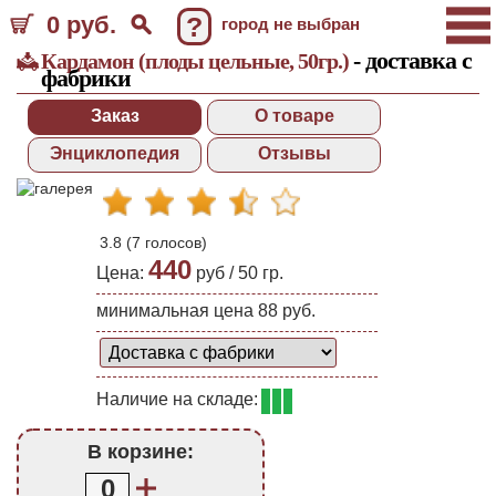
0 руб.
?
город не выбран
- доставка с
Кардамон (плоды цельные, 50гр.)
фабрики
Заказ
О товаре
Энциклопедия
Отзывы
3.8
(
7
голосов)
440
Цена:
руб /
50 гр.
минимальная цена 88 руб.
Наличие на складе:
В корзине:
0