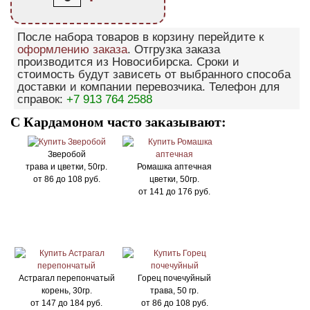
После набора товаров в корзину перейдите к
оформлению заказа
. Отгрузка заказа
производится из Новосибирска. Сроки и
стоимость будут зависеть от выбранного способа
доставки и компании перевозчика. Телефон для
справок:
+7 913 764 2588
С Кардамоном часто заказывают:
Зверобой
трава и цветки, 50гр.
Ромашка аптечная
от
86
до
108
руб.
цветки, 50гр.
от
141
до
176
руб.
Астрагал перепончатый
Горец почечуйный
корень, 30гр.
трава, 50 гр.
от
147
до
184
руб.
от
86
до
108
руб.