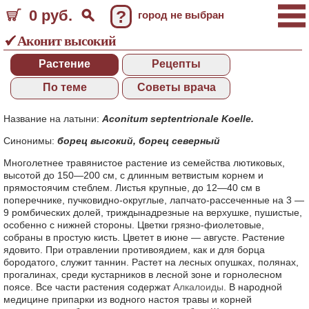
0 руб.
?
город не выбран
Аконит высокий
Растение
Рецепты
По теме
Советы врача
Название на латыни:
Aconitum septentrionale Koelle.
Синонимы:
борец высокий
,
борец северный
Многолетнее травянистое растение из семейства лютиковых,
высотой до 150—200 см, с длинным ветвистым корнем и
прямостоячим стеблем. Листья крупные, до 12—40 см в
поперечнике, пучковидно-округлые, лапчато-рассеченные на 3 —
9 ромбических долей, триждынадрезные на верхушке, пушистые,
особенно с нижней стороны. Цветки грязно-фиолетовые,
собраны в простую кисть. Цветет в июне — августе. Растение
ядовито. При отравлении противоядием, как и для борца
бородатого, служит таннин. Растет на лесных опушках, полянах,
прогалинах, среди кустарников в лесной зоне и горнолесном
поясе. Все части растения содержат
Алкалоиды
. В народной
медицине припарки из водного настоя травы и корней