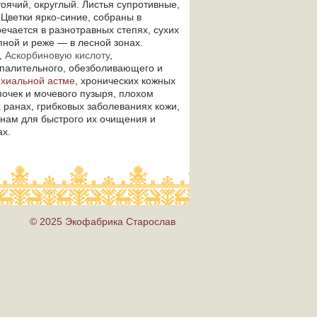
оячий, округлый. Листья супротивные,
Цветки ярко-синие, собраны в
чается в разнотравных степях, сухих
пной и реже — в лесной зонах.
н,
Аскорбиновую кислоту
,
спалительного, обезболивающего и
хиальной астме
, хронических кожных
почек и мочевого пузыря, плохом
 ранах, грибковых заболеваниях кожи,
анам для быстрого их очищения и
ах.
© 2025 Экофабрика Старослав