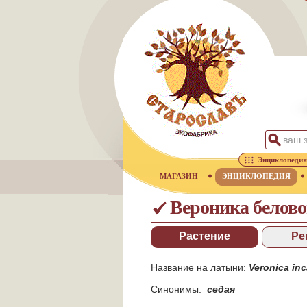
Энциклопедия
МАГАЗИН
ЭНЦИКЛОПЕДИЯ
Вероника белов
Растение
Ре
Название на латыни:
Veronica in
Синонимы:
седая