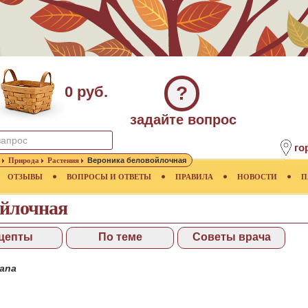
?
0 руб.
задайте вопрос
го
Природа
Растения
Вероника беловойлочная
ОТЗЫВЫ
ВОПРОСЫ И ОТВЕТЫ
ПРАВИЛА
НОВОСТИ
П
ойлочная
цепты
По теме
Советы врача
cana