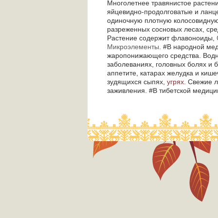
Многолетнее травянистое растени
яйцевидно-продолговатые и ланце
одиночную плотную колосовидную 
разреженных сосновых лесах, сред
Растение содержит флавоноиды,
Микроэлементы
. #В народной ме
жаропонижающего средства. Водн
заболеваниях, головных болях и 
аппетите, катарах желудка и киш
зудящихся сыпях,
угрях
. Свежие 
заживления. #В тибетской медици