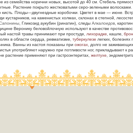
е из семейства норични новых, высотой до 40 см. Стебель прямост
тные. Растение покрыто жестковатыми серо-зелеными волосками. 
кисть. Плоды—двугнездные коробочки. Цветет в мае — июне. Встре
и кустарников, на каменистых холмах, склонах в степной, лесосте
Сапонины
, Гликозид аукубин (ринатин), следы
Алкалоидов
, кароти
дицине Веронику беловойлочную используют в качестве противово
ый настой травы принимают при простуде,
лихорадке
, кашле,
брон
болях в области сердца, ревматизме,
туберкулезе
легких, болезнях 
ечника. Ванны из настоя показаны при
ожогах
, долго не заживающих
листья употребляют наружно при потливости ног, прикладывают к р
не растение применяют при гастроэнтеритах,
желтухе
, эндометрит