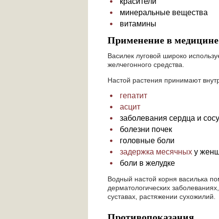
красители
минеральные вещества
витамины
Применение в медицине
Василек луговой широко использу
желчегонного средства.
Настой растения принимают внут
гепатит
асцит
заболевания сердца и сос
болезни почек
головные боли
задержка месячных
у жен
боли в желудке
Водный настой корня василька п
дерматологических заболеваниях,
суставах, растяжении сухожилий.
Противопоказания