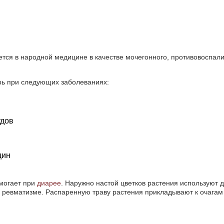
ется в народной медицине в качестве мочегонного, противовоспал
рь при следующих заболеваниях:
удов
щин
омогает при
диарее
. Наружно настой цветков растения используют 
 ревматизме. Распаренную траву растения прикладывают к очагам