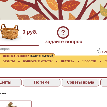
?
0 руб.
задайте вопрос
го
Природа
Растения
Василек луговой
ОТЗЫВЫ
ВОПРОСЫ И ОТВЕТЫ
ПРАВИЛА
НОВОСТИ
П
цепты
По теме
Советы врача
acea