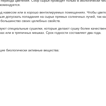
периода цветения. Сбор сырья проводят только в экологически чист
екомендуется.
од навесом или в хорошо вентилируемых помещениях. Чтобы цветк
зя допускать попадания на сырье прямых солнечных лучей, так как
 большинство своих целебных свойств.
ьзуют специальные сушилки, которые делают сушку более качествен
ках или в тряпичных мешках. Срок годности составляет два года.
щие биологически активные вещества: