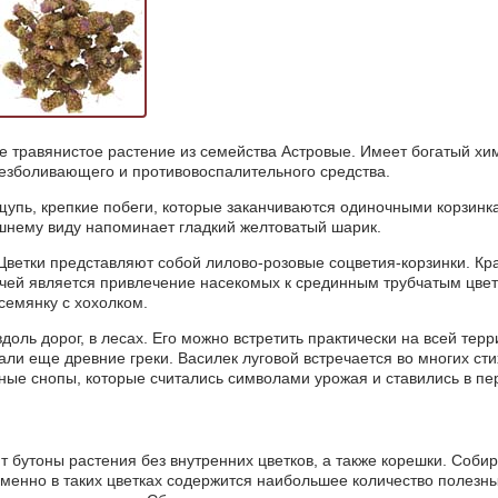
е травянистое растение из семейства Астровые. Имеет богатый хим
езболивающего и противовоспалительного средства.
упь, крепкие побеги, которые заканчиваются одиночными корзинк
шнему виду напоминает гладкий желтоватый шарик.
 Цветки представляют собой лилово-розовые соцветия-корзинки. Кр
чей является привлечение насекомых к срединным трубчатым цветк
семянку с хохолком.
вдоль дорог, в лесах. Его можно встретить практически на всей тер
ли еще древние греки. Василек луговой встречается во многих стих
ые снопы, которые считались символами урожая и ставились в пер
 бутоны растения без внутренних цветков, а также корешки. Собир
 именно в таких цветках содержится наибольшее количество полезн