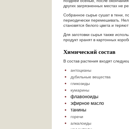
поздней осенью, после окончания 
других загрязненных местах не р
Собранное сырье сушат в тени, п
периодически перемешивать. Нель
становятся белого цвета и теряют
Для заготовки сырья также испол
продукт хранят в картонных короб
Химический состав
В состав растения входят следую
антоцианы
дубильные вещества
гликозиды
кумарины
флавоноиды
эфирное масло
танины
горечи
алкалоиды