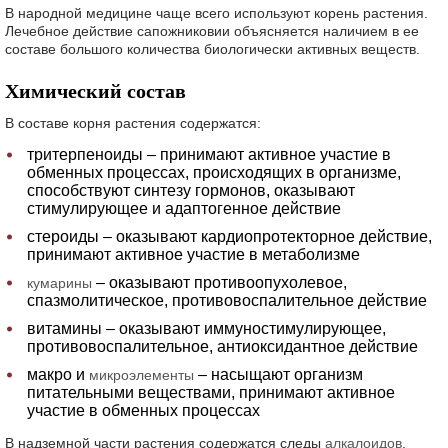
В народной медицине чаще всего используют корень растения.
Лечебное действие сапожниковии объясняется наличием в ее
составе большого количества биологически активных веществ.
Химический состав
В составе корня растения содержатся:
тритерпеноиды – принимают активное участие в
обменных процессах, происходящих в организме,
способствуют синтезу гормонов, оказывают
стимулирующее и адаптогенное действие
стероиды – оказывают кардиопротекторное действие,
принимают активное участие в метаболизме
– оказывают противоопухолевое,
кумарины
спазмолитическое, противовоспалительное действие
витамины – оказывают иммуностимулирующее,
противовоспалительное, антиоксидантное действие
макро и
– насыщают организм
микроэлементы
питательными веществами, принимают активное
участие в обменных процессах
В надземной части растения содержатся следы
алкалоидов
,