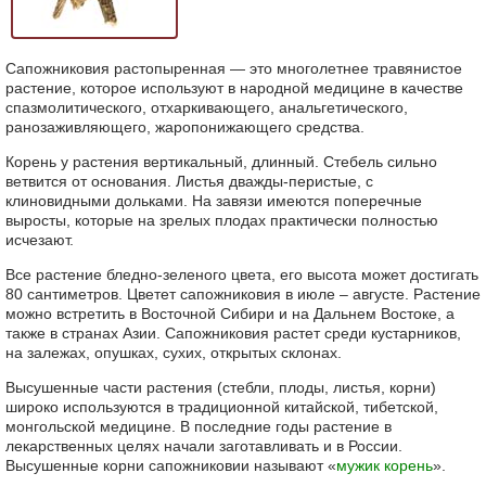
Сапожниковия растопыренная — это многолетнее травянистое
растение, которое используют в народной медицине в качестве
спазмолитического, отхаркивающего, анальгетического,
ранозаживляющего, жаропонижающего средства.
Корень у растения вертикальный, длинный. Стебель сильно
ветвится от основания. Листья дважды-перистые, с
клиновидными дольками. На завязи имеются поперечные
выросты, которые на зрелых плодах практически полностью
исчезают.
Все растение бледно-зеленого цвета, его высота может достигать
80 сантиметров. Цветет сапожниковия в июле – августе. Растение
можно встретить в Восточной Сибири и на Дальнем Востоке, а
также в странах Азии. Сапожниковия растет среди кустарников,
на залежах, опушках, сухих, открытых склонах.
Высушенные части растения (стебли, плоды, листья, корни)
широко используются в традиционной китайской, тибетской,
монгольской медицине. В последние годы растение в
лекарственных целях начали заготавливать и в России.
Высушенные корни сапожниковии называют «
мужик корень
».