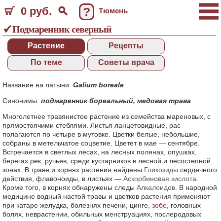
0 руб.
?
Тюмень
Подмаренник северный
Растение
Рецепты
По теме
Советы врача
Название на латыни:
Galium boreale
Синонимы:
подмаренник бореальный
,
медовая трава
Многолетнее травянистое растение из семейства мареновых, с
прямостоячими стеблями. Листья ланцетовидные, рас-
полагаются по четыре в мутовке. Цветки белые, небольшие,
собраны в метельчатое соцветие. Цветет в мае — сентябре.
Встречается в светлых лесах, на лесных полянах, опушках,
берегах рек, ручьев, среди кустарников в лесной и лесостепной
зонах. В траве и корнях растения найдены
Гликозиды
сердечного
действия, флавоноиды, в листьях —
Аскорбиновая кислота
.
Кроме того, в корнях обнаружены следы
Алкалоидов
. В народной
медицине водный настой травы и цветков растения применяют
при катаре желудка, болезнях печени, цинге,
зобе
, головных
болях, неврастении, обильных менструациях, послеродовых