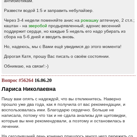
антибиотикам.
Развести водой 1:5 и заправить небулайзер.
Через 3-4 недели поменяйте анис на
ромашку
аптечную, 2 ст.л.;
каштан - на
зверобой
продырявленный; адонис весенний
поддержит сердце, но каждые 5 недель его надо убирать из
сбора на 5-6 дней и вводить вновь.
Но, надеюсь, мы с Вами ещё увидимся до этого момента!
Дорогая Катя, прошу Вас писать о своём состоянии.
Обнимаю, на связи!:-)
Вопрос #56264
16.06.20
Лариса Николаевна
Пишу вам опять с надеждой, что вы откликнитесь. Наверно
прошло уже два года, как я получила от вас рекомендации, и
воспользовалась ими. Благодарю сердечно. Больше не
написала, потому что так и не сдала анализы для щитовидки,
которые вы мне рекомендовали, а поэтому и остановилась в
лечении.
На сегодняшний день конечно пришлось много чего пережить со