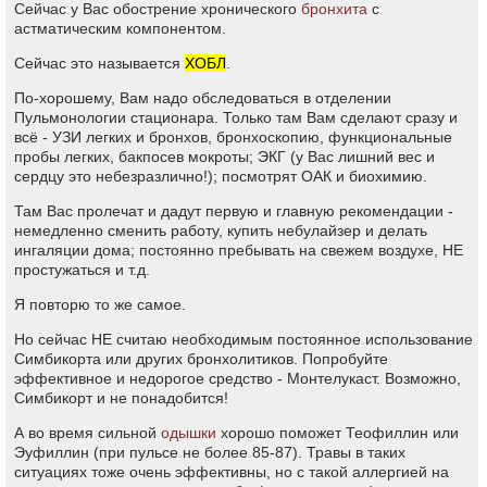
Сейчас у Вас обострение хронического
бронхита
с
астматическим компонентом.
Сейчас это называется
ХОБЛ
.
По-хорошему, Вам надо обследоваться в отделении
Пульмонологии стационара. Только там Вам сделают сразу и
всё - УЗИ легких и бронхов, бронхоскопию, функциональные
пробы легких, бакпосев мокроты; ЭКГ (у Вас лишний вес и
сердцу это небезразлично!); посмотрят ОАК и биохимию.
Там Вас пролечат и дадут первую и главную рекомендации -
немедленно сменить работу, купить небулайзер и делать
ингаляции дома; постоянно пребывать на свежем воздухе, НЕ
простужаться и т.д.
Я повторю то же самое.
Но сейчас НЕ считаю необходимым постоянное использование
Симбикорта или других бронхолитиков. Попробуйте
эффективное и недорогое средство - Монтелукаст. Возможно,
Симбикорт и не понадобится!
А во время сильной
одышки
хорошо поможет Теофиллин или
Эуфиллин (при пульсе не более 85-87). Травы в таких
ситуациях тоже очень эффективны, но с такой аллергией на