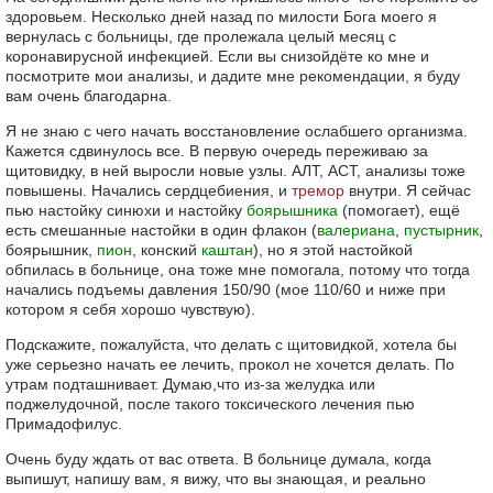
здоровьем. Несколько дней назад по милости Бога моего я
вернулась с больницы, где пролежала целый месяц с
коронавирусной инфекцией. Если вы снизойдёте ко мне и
посмотрите мои анализы, и дадите мне рекомендации, я буду
вам очень благодарна.
Я не знаю с чего начать восстановление ослабшего организма.
Кажется сдвинулось все. В первую очередь переживаю за
щитовидку, в ней выросли новые узлы. АЛТ, АСТ, анализы тоже
повышены. Начались сердцебиения, и
тремор
внутри. Я сейчас
пью настойку синюхи и настойку
боярышника
(помогает), ещё
есть смешанные настойки в один флакон (
валериана
,
пустырник
,
боярышник,
пион
, конский
каштан
), но я этой настойкой
обпилась в больнице, она тоже мне помогала, потому что тогда
начались подъемы давления 150/90 (мое 110/60 и ниже при
котором я себя хорошо чувствую).
Подскажите, пожалуйста, что делать с щитовидкой, хотела бы
уже серьезно начать ее лечить, прокол не хочется делать. По
утрам подташнивает. Думаю,что из-за желудка или
поджелудочной, после такого токсического лечения пью
Примадофилус.
Очень буду ждать от вас ответа. В больнице думала, когда
выпишут, напишу вам, я вижу, что вы знающая, и реально