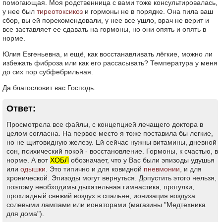
помогающая. Моя родственница с вами тоже консультировалась,
у нее был
тиреотоксикоз
и гормоны не в порядке. Она пила ваш
сбор, вы ей порекомендовали, у нее все ушло, врач не верит и
все заставляет ее сдавать на гормоны, но они опять и опять в
норме.
Юлия Евгеньевна, и ещё, как восстанавливать лёгкие, можно ли
избежать фиброза или как его рассасывать? Температура у меня
до сих пор субфебрильная.
Да благословит вас Господь.
Ответ:
Просмотрела все файлы, с концепцией лечащего доктора в
целом согласна. На первое место я тоже поставила бы легкие,
но не щитовидную железу. Ей сейчас нужны витамины, дневной
сон, психический покой - восстановление. Гормоны, к счастью, в
норме. А вот
ХОБЛ
обозначает, что у Вас были эпизоды удушья
или
одышки
. Это типично и для ковидной
пневмонии
, и для
хронической. Эпизоды могут вернуться. Допустить этого нельзя,
поэтому необходимы дыхательная гимнастика, прогулки,
прохладный свежий воздух в спальне; ионизация воздуха
солевыми лампами или ионаторами (магазины "Медтехника
для дома").