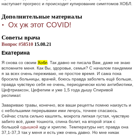
наступает прогресс и происходит купирование симптомов ХОБЛ.
Дополнительные материалы
Ох уж этот COVID!
Советы врача
Вопрос #58510
15.08.21
Екатерина
Я снова со своим
Хобл
. Так давно не писала Вам, даже не знаю
вспомните меня. Как Вы, здоровье, семья? С началом пандемии
я за всех очень переживаю, не простое время. И сама пока
бросила больницы, врачей, боюсь правда заболеть ещё больше,
правда чувствую себя не очень, периодически колю антибиотики,
Цефтриаксон, Цефепим и уже 1,5 года дышу Спиривой
респимат.
Завариваю травы, конечно, все ваши рецепты помню наизусть и
с небольшими перерывами ими лечусь, точнее спасаюсь.
Сейчас стала сильно кашлять, мокрота липкая густая, чувствую
забито всё, даже тошнота, спина болит, на второй этаж с
большой
одышкой
иду и хриплю. Температуры нет, правда она
37,1-37,3 так у меня и есть уже очень давно. Но мне никак