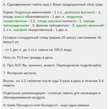
5. Одновременно пейте наш с Вами традиционный сбор трав.
Корни:
бедренца
-камнеломки - 1 ч.л.,
девясила высокого
- 1;
плоды
аниса
обыкновенного - 1 дес.л.,
медуница
лекарственная
- 1,5,
плоды каштана
конского - 1,
череда
трехраздельная
- 3, фиалка трёхцветная - 3,
адонис весенний
-
1 ч.л.,
шалфей
лекарственный - 1 дес.л.
Готовьте стандартный отвар (варим 25 минут, настаиваем 35
минут) из:
- от 1 дес.л. до 1 ст.л. смеси на 200,0 воды.
Пить по 70,0 мл трижды в день.
6. Про АСС Вы, конечно, знаете. Периодически подключайте.
7. Янтарная кислота.
Внутрь, по 1-2 таблетки после еды 3 раза в день в течение 3-4
недель.
Отдельная рекомендация - соляная лампа для ионизации и
обеззараживания воздуха.
А также Протаргол или Колларгол - ещё одна замена