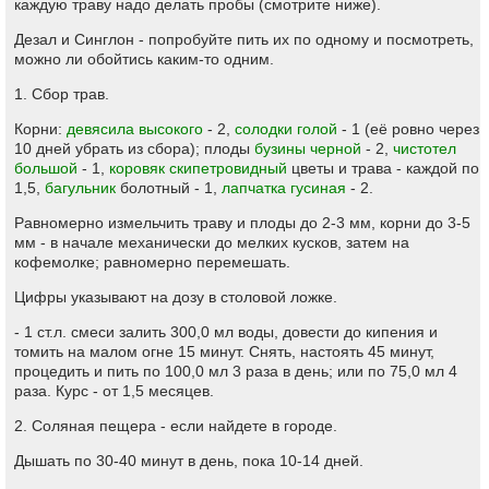
каждую траву надо делать пробы (смотрите ниже).
Дезал и Синглон - попробуйте пить их по одному и посмотреть,
можно ли обойтись каким-то одним.
1. Сбор трав.
Корни:
девясила высокого
- 2,
солодки голой
- 1 (её ровно через
10 дней убрать из сбора); плоды
бузины черной
- 2,
чистотел
большой
- 1,
коровяк скипетровидный
цветы и трава - каждой по
1,5,
багульник
болотный - 1,
лапчатка гусиная
- 2.
Равномерно измельчить траву и плоды до 2-3 мм, корни до 3-5
мм - в начале механически до мелких кусков, затем на
кофемолке; равномерно перемешать.
Цифры указывают на дозу в столовой ложке.
- 1 ст.л. смеси залить 300,0 мл воды, довести до кипения и
томить на малом огне 15 минут. Снять, настоять 45 минут,
процедить и пить по 100,0 мл 3 раза в день; или по 75,0 мл 4
раза. Курс - от 1,5 месяцев.
2. Соляная пещера - если найдете в городе.
Дышать по 30-40 минут в день, пока 10-14 дней.