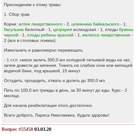
Присоединим к этому травы:
1. Сбор трав.
Корни:
алтея лекарственного
- 2,
шлемника байкальского
- 1;
багульник
болотный - 1,
цетрария
исландская - 1, плоды
бузины
черной
- 1,
плоды рябины красной
- 1,
мелисса лекарственная
-
2 (все в столовых ложках).
Измельчить и равномерно перемешать.
- 1 ст.л. смеси залить 300,0 мл холодной питьевой воды на час,
затем довести до кипения. Томить на слабом огне или кипящей
водяной бане, под крышкой, 15 минут.
Остудить, процедить, отжать и долить до 300,0 мл.
Пить по 100,0 мл трижды в день, за 30 минут до еды. Курс - 2
месяца.
Для начала реабилитации этого достаточно.
Всего доброго, Лариса Николаевна, будьте здоровы!
Вопрос #55458
03.03.20