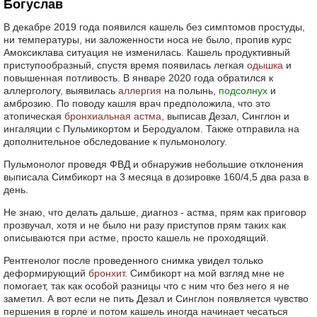
Богуслав
В декабре 2019 года появился кашель без симптомов простуды,
ни температуры, ни заложенности носа не было, пропив курс
Амоксиклава ситуация не изменилась. Кашель продуктивный
приступообразный, спустя время появилась легкая
одышка
и
повышенная потливость. В январе 2020 года обратился к
аллергологу, выявилась
аллергия
на полынь,
подсолнух
и
амброзию. По поводу кашля врач предположила, что это
атопическая
бронхиальная астма
, выписав Дезал, Синглон и
ингаляции с Пульмикортом и Беродуалом. Также отправила на
дополнительное обследование к пульмонологу.
Пульмонолог проведя ФВД и обнаружив небольшие отклонения
выписала Симбикорт на 3 месяца в дозировке 160/4,5 два раза в
день.
Не знаю, что делать дальше, диагноз - астма, прям как приговор
прозвучал, хотя и не было ни разу приступов прям таких как
описываются при астме, просто кашель не проходящий.
Рентгенолог после проведенного снимка увидел только
деформирующий
бронхит
. Симбикорт на мой взгляд мне не
помогает, так как особой разницы что с ним что без него я не
заметил. А вот если не пить Дезал и Синглон появляется чувство
першения в горле и потом кашель иногда начинает чесаться