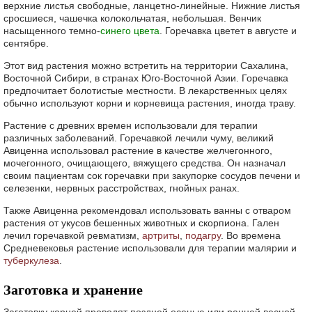
верхние листья свободные, ланцетно-линейные. Нижние листья
сросшиеся, чашечка колокольчатая, небольшая. Венчик
насыщенного темно-
синего цвета
. Горечавка цветет в августе и
сентябре.
Этот вид растения можно встретить на территории Сахалина,
Восточной Сибири, в странах Юго-Восточной Азии. Горечавка
предпочитает болотистые местности. В лекарственных целях
обычно используют корни и корневища растения, иногда траву.
Растение с древних времен использовали для терапии
различных заболеваний. Горечавкой лечили чуму, великий
Авиценна использовал растение в качестве желчегонного,
мочегонного, очищающего, вяжущего средства. Он назначал
своим пациентам сок горечавки при закупорке сосудов печени и
селезенки, нервных расстройствах, гнойных ранах.
Также Авиценна рекомендовал использовать ванны с отваром
растения от укусов бешенных животных и скорпиона. Гален
лечил горечавкой ревматизм,
артриты
,
подагру
. Во времена
Средневековья растение использовали для терапии малярии и
туберкулеза
.
Заготовка и хранение