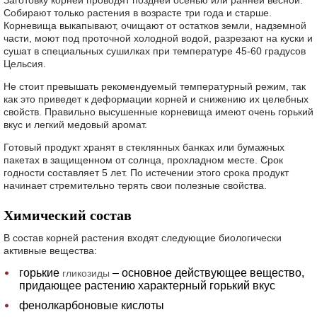
Заготовку корней проводят поздней осенью или ранней весной.
Собирают только растения в возрасте три года и старше.
Корневища выкапывают, очищают от остатков земли, надземной
части, моют под проточной холодной водой, разрезают на куски и
сушат в специальных сушилках при температуре 45-60 градусов
Цельсия.
Не стоит превышать рекомендуемый температурный режим, так
как это приведет к деформации корней и снижению их целебных
свойств. Правильно высушенные корневища имеют очень горький
вкус и легкий медовый аромат.
Готовый продукт хранят в стеклянных банках или бумажных
пакетах в защищенном от солнца, прохладном месте. Срок
годности составляет 5 лет. По истечении этого срока продукт
начинает стремительно терять свои полезные свойства.
Химический состав
В состав корней растения входят следующие биологически
активные вещества:
горькие
– основное действующее вещество,
гликозиды
придающее растению характерный горький вкус
фенолкарбоновые кислоты