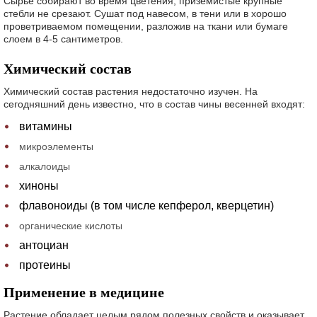
Сырье собирают во время цветения, приземистые крупные
стебли не срезают. Сушат под навесом, в тени или в хорошо
проветриваемом помещении, разложив на ткани или бумаге
слоем в 4-5 сантиметров.
Химический состав
Химический состав растения недостаточно изучен. На
сегодняшний день известно, что в состав чины весенней входят:
витамины
микроэлементы
алкалоиды
хиноны
флавоноиды (в том числе кепферол, кверцетин)
органические кислоты
антоциан
протеины
Применение в медицине
Растение обладает целым рядом полезных свойств и оказывает