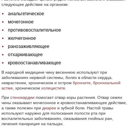
следующее действие на организм:
анальгетическое
мочегонное
противовоспалительное
желчегонное
ранозаживляющее
отхаркивающее
кровоостанавливающее
В народной медицине чину весеннюю используют при
заболеваниях нервной системы, болях в области сердца,
неврастении, хроническом и остром
бронхите
,
бронхиальной
астме
, хроническом
холецистите
.
При
стенокардии
помогает отвар коры растения. Отвар семян
чины оказывает мочегонное и кровоостанавливающее действие,
а также полезен при
диарее
и зубной боли. Настой травы
используют наружно для полоскания полости рта при
воспалительных заболеваниях, смазывания гнойных ран,
лечения панариция на пальцах.