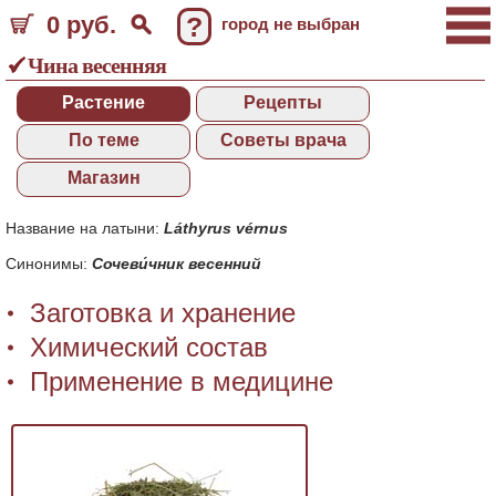
0 руб.
?
город не выбран
Чина весенняя
Растение
Рецепты
По теме
Советы врача
Магазин
Название на латыни:
Láthyrus vérnus
Синонимы:
Сочеви́чник весенний
Заготовка и хранение
Химический состав
Применение в медицине